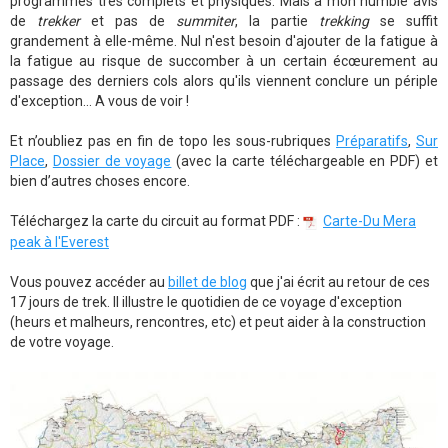
programmes très complets et physiques. Mais à mon humble avis
de
trekker
et pas de
summiter
, la partie
trekking
se suffit
grandement à elle-même. Nul n'est besoin d'ajouter de la fatigue à
la fatigue au risque de succomber à un certain écœurement au
passage des derniers cols alors qu'ils viennent conclure un périple
d'exception... A vous de voir !
Et n’oubliez pas en fin de topo les sous-rubriques
Préparatifs
,
Sur
Place
,
Dossier de voyage
(avec la carte téléchargeable en PDF) et
bien d’autres choses encore.
Téléchargez la carte du circuit au format PDF :
Carte-Du Mera
peak à l'Everest
Vous pouvez accéder au
billet de blog
que j'ai écrit au retour de ces
17 jours de trek. Il illustre le quotidien de ce voyage d'exception
(heurs et malheurs, rencontres, etc) et peut aider à la construction
de votre voyage.