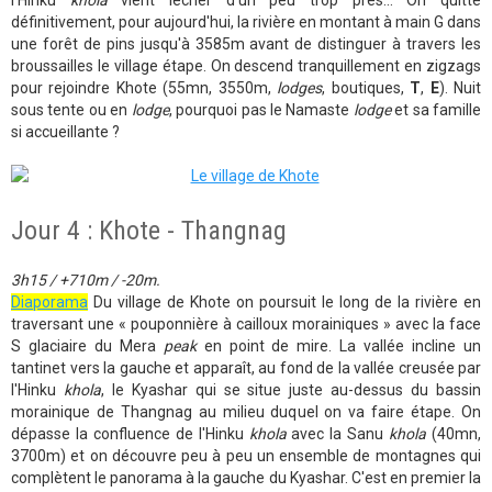
l'Hinku
khola
vient lécher d'un peu trop près... On quitte
définitivement, pour aujourd'hui, la rivière en montant à main G dans
une forêt de pins jusqu'à 3585m avant de distinguer à travers les
broussailles le village étape. On descend tranquillement en zigzags
pour rejoindre Khote (55mn, 3550m,
lodges
, boutiques,
T
,
E
). Nuit
sous tente ou en
lodge
, pourquoi pas le Namaste
lodge
et sa famille
si accueillante ?
Jour 4 : Khote - Thangnag
3h15 / +710m / -20m.
Diaporama
Du village de Khote on poursuit le long de la rivière en
traversant une « pouponnière à cailloux morainiques » avec la face
S glaciaire du Mera
peak
en point de mire. La vallée incline un
tantinet vers la gauche et apparaît, au fond de la vallée creusée par
l'Hinku
khola
, le Kyashar qui se situe juste au-dessus du bassin
morainique de Thangnag au milieu duquel on va faire étape. On
dépasse la confluence de l'Hinku
khola
avec la Sanu
khola
(40mn,
3700m) et on découvre peu à peu un ensemble de montagnes qui
complètent le panorama à la gauche du Kyashar. C'est en premier la