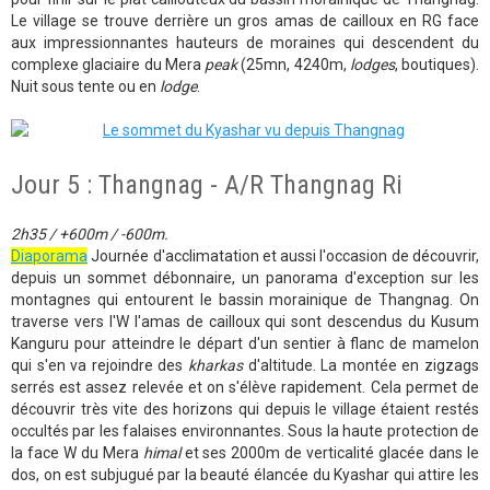
Le village se trouve derrière un gros amas de cailloux en RG face
aux impressionnantes hauteurs de moraines qui descendent du
complexe glaciaire du Mera
peak
(25mn, 4240m,
lodges
, boutiques).
Nuit sous tente ou en
lodge
.
Jour 5 : Thangnag - A/R Thangnag Ri
2h35 / +600m / -600m.
Diaporama
Journée d'acclimatation et aussi l'occasion de découvrir,
depuis un sommet débonnaire, un panorama d'exception sur les
montagnes qui entourent le bassin morainique de Thangnag. On
traverse vers l'W l'amas de cailloux qui sont descendus du Kusum
Kanguru pour atteindre le départ d'un sentier à flanc de mamelon
qui s'en va rejoindre des
kharkas
d'altitude. La montée en zigzags
serrés est assez relevée et on s'élève rapidement. Cela permet de
découvrir très vite des horizons qui depuis le village étaient restés
occultés par les falaises environnantes. Sous la haute protection de
la face W du Mera
himal
et ses 2000m de verticalité glacée dans le
dos, on est subjugué par la beauté élancée du Kyashar qui attire les