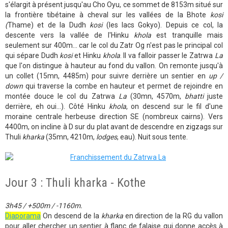
s'élargit à présent jusqu'au Cho Oyu, ce sommet de 8153m situé sur
la frontière tibétaine à cheval sur les vallées de la Bhote
kosi
(
Thame) et de la Dudh
kosi
(les lacs Gokyo). Depuis ce col, la
descente vers la vallée de l'Hinku
khola
est tranquille mais
seulement sur 400m... car le col du Zatr Og n'est pas le principal col
qui sépare Dudh
kosi
et Hinku
khola
. Il va falloir passer le Zatrwa
La
que l'on distingue à hauteur au fond du vallon. On remonte jusqu'à
un collet (15mn, 4485m) pour suivre derrière un sentier en
up /
down
qui traverse la combe en hauteur et permet de rejoindre en
montée douce le col du Zatrwa
La
(30mn, 4570m,
bhatti
juste
derrière, eh oui...). Côté Hinku
khola
, on descend sur le fil d'une
moraine centrale herbeuse direction SE (nombreux cairns). Vers
4400m, on incline à D sur du plat avant de descendre en zigzags sur
Thuli
kharka
(35mn, 4210m,
lodges
, eau). Nuit sous tente.
Jour 3 : Thuli kharka - Kothe
3h45 / +500m / -1160m.
Diaporama
On descend de la
kharka
en direction de la RG du vallon
pour aller chercher un sentier à flanc de falaise qui donne accès à