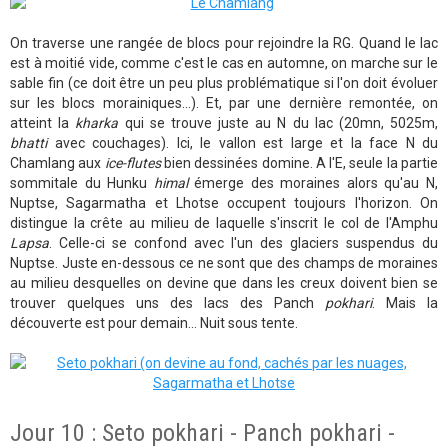
On traverse une rangée de blocs pour rejoindre la RG. Quand le lac
est à moitié vide, comme c'est le cas en automne, on marche sur le
sable fin (ce doit être un peu plus problématique si l'on doit évoluer
sur les blocs morainiques...). Et, par une dernière remontée, on
atteint la
kharka
qui se trouve juste au N du lac (20mn, 5025m,
bhatti
avec couchages). Ici, le vallon est large et la face N du
Chamlang aux
ice-flutes
bien dessinées domine. A l'E, seule la partie
sommitale du Hunku
himal
émerge des moraines alors qu'au N,
Nuptse, Sagarmatha et Lhotse occupent toujours l'horizon. On
distingue la crête au milieu de laquelle s'inscrit le col de l'Amphu
Lapsa
. Celle-ci se confond avec l'un des glaciers suspendus du
Nuptse. Juste en-dessous ce ne sont que des champs de moraines
au milieu desquelles on devine que dans les creux doivent bien se
trouver quelques uns des lacs des Panch
pokhari
. Mais la
découverte est pour demain... Nuit sous tente.
Jour 10 : Seto pokhari - Panch pokhari -