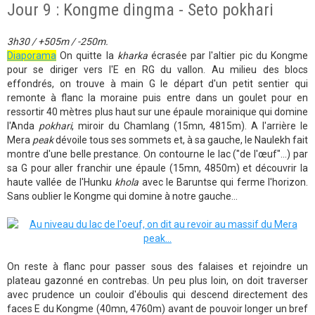
Jour 9 : Kongme dingma - Seto pokhari
3h30 / +505m / -250m.
Diaporama
On quitte la
kharka
écrasée par l'altier pic du Kongme
pour se diriger vers l'E en RG du vallon. Au milieu des blocs
effondrés, on trouve à main G le départ d'un petit sentier qui
remonte à flanc la moraine puis entre dans un goulet pour en
ressortir 40 mètres plus haut sur une épaule morainique qui domine
l'Anda
pokhari
, miroir du Chamlang (15mn, 4815m). A l'arrière le
Mera
peak
dévoile tous ses sommets et, à sa gauche, le Naulekh fait
montre d'une belle prestance. On contourne le lac ("de l'œuf"...) par
sa G pour aller franchir une épaule (15mn, 4850m) et découvrir la
haute vallée de l'Hunku
khola
avec le Baruntse qui ferme l'horizon.
Sans oublier le Kongme qui domine à notre gauche...
On reste à flanc pour passer sous des falaises et rejoindre un
plateau gazonné en contrebas. Un peu plus loin, on doit traverser
avec prudence un couloir d'éboulis qui descend directement des
faces E du Kongme (40mn, 4760m) avant de pouvoir longer un bref