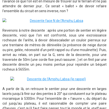
l'avance ce que l'on est en mesure de trouver sur le terrain et ne pas
attendre de dernier jour... Ce serait « ballot » de devoir refaire
l'ensemble du circuit en sens inverse, non ?
Revenons à notre descente : après une portion de sentier en légère
descente, voici que l'on est confronté, sous une excroissance
rocheuse de l'arête, à devoir désescalader un couloir pierreux sur
une trentaine de mètres de dénivelée (si présence de neige durcie
ou pire, gelée, nécessité d'un petit rappel ou d'une moulinette). Puis,
arrivé au relais, on part sur la G, sens de la descente, pour une
traversée de 50m (une corde fixe peut rassurer...) et on finit par une
descente directe un peu moins pentue pour rejoindre un béquet
rocheux à 5655m.
A partir de là, on retrouve le sentier pour une descente en larges
lacets jusqu'à finir sur des pentes à 20° qui conduisent sur le plateau
morainique à 5300m. Pour l'ensemble de « l'œuvre », du départ du
col jusqu'au plateau, il est raisonnable de compter une paire
d'heures, c'est qu'il faut faire passer tout le monde et le
staff
avec