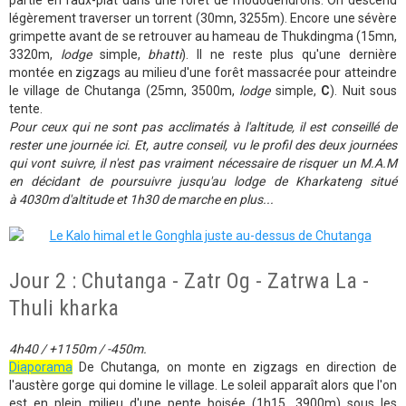
partie en faux-plat dans une forêt de rhododendrons. On descend
légèrement traverser un torrent (30mn, 3255m). Encore une sévère
grimpette avant de se retrouver au hameau de Thukdingma (15mn,
3320m,
lodge
simple,
bhatti
). Il ne reste plus qu'une dernière
montée en zigzags au milieu d'une forêt massacrée pour atteindre
le village de Chutanga (25mn, 3500m,
lodge
simple,
C
). Nuit sous
tente.
Pour ceux qui ne sont pas acclimatés à l'altitude, il est conseillé de
rester une journée ici. Et, autre conseil, vu le profil des deux journées
qui vont suivre, il n'est pas vraiment nécessaire de risquer un M.A.M
en décidant de poursuivre jusqu'au lodge de Kharkateng situé
à 4030m d'altitude et 1h30 de marche en plus...
Jour 2 : Chutanga - Zatr Og - Zatrwa La -
Thuli kharka
4h40 / +1150m / -450m.
Diaporama
De Chutanga, on monte en zigzags en direction de
l'austère gorge qui domine le village. Le soleil apparaît alors que l'on
est en plein milieu d'une pente boisée (1h15, 3900m) sous les