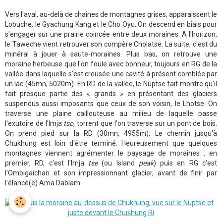
Vers l'aval, au-delà de chaînes de montagnes grises, apparaissent le
Lobuche, le Gyachung Kang et le Cho Oyu. On descend en biais pour
s'engager sur une prairie coincée entre deux moraines. A l'horizon,
le Taweche vient retrouver son compère Cholatse. La suite, c'est du
minéral à jouer à saute-moraines. Plus bas, on retrouve une
moraine herbeuse que l'on foule avec bonheur, toujours en RG de la
vallée dans laquelle s'est creusée une cavité à présent comblée par
un lac (45mn, 5020m). En RD de la vallée, le Nuptse fait montre qu'il
fait presque partie des « grands » en présentant des glaciers
suspendus aussi imposants que ceux de son voisin, le Lhotse. On
traverse une plaine caillouteuse au milieu de laquelle passe
l'exutoire de l'Imja
tso,
torrent que l'on traverse sur un pont de bois.
On prend pied sur la RD (30mn, 4955m). Le chemin jusqu'à
Chukhung est loin d'être terminé. Heureusement que quelques
montagnes viennent agrémenter le paysage de moraines : en
premier, RD, c'est l'Imja
tse
(ou Island
peak
) puis en RG c'est
l'Ombigaichan et son impressionnant glacier, avant de finir par
l'élancé(e) Ama Dablam.