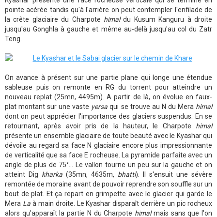
Kyashar présente une face rocheuse verticale qui se termine en
pointe acérée tandis qu'à l'arrière on peut contempler l'enfilade de
la crête glaciaire du Charpote
himal
du Kusum Kanguru à droite
jusqu'au Gonghla à gauche et même au-delà jusqu'au col du Zatr
Teng.
On avance à présent sur une partie plane qui longe une étendue
sableuse puis on remonte en RG du torrent pour atteindre un
nouveau replat (25mn, 4495m). A partir de là, on évolue en faux-
plat montant sur une vaste
yersa
qui se trouve au N du Mera
himal
dont on peut apprécier l'importance des glaciers suspendus. En se
retournant, après avoir pris de la hauteur, le Charpote
himal
présente un ensemble glaciaire de toute beauté avec le Kyashar qui
dévoile au regard sa face N glaciaire encore plus impressionnante
de verticalité que sa face E rocheuse. La pyramide parfaite avec un
angle de plus de 75°... Le vallon tourne un peu sur la gauche et on
atteint Dig
kharka
(35mn, 4635m,
bhatti
). Il s'ensuit une sévère
remontée de moraine avant de pouvoir reprendre son souffle sur un
bout de plat. Et ça repart en grimpette avec le glacier qui garde le
Mera
La
à main droite. Le Kyashar disparaît derrière un pic rocheux
alors qu'apparaît la partie N du Charpote
himal
mais sans que l'on