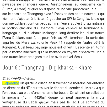
paysage ne changera guère. Arrêtons-nous au deuxième cairn
(30mn, 4775m) duquel on dispose d'une vue panoramique à 360°
sur le bassin de Thangnag avec à l'horizon des petits nouveaux qui
viennent s'ajouter à la liste : à gauche au SW le Gonghla, le pic qui
domine Lukla et dont on peut admirer l'envers ; c'est lui qui initialise
la portion glaciaire du Charpote
himal
, celle-ci se terminant au
Kangtega, au N le lointain Malangphulang derrière lequel se trouve
l'Ama Dablam, caché, et pour finir, au NE, terminant la série des
aiguilles du Mera
La,
voici le Peak 41 (appelé de l'autre côté le
Kongme). Quel beau paysage nous est offert ! Descente en 45mn
par le même itinéraire qu'à la montée en voyant disparaître une à
une toutes les montagnes que l'on avait « réveillées »...
Jour 6 : Thangnag - Dig kharka - Khare
2h30 / +640m / -20m.
Diaporama
On quitte le village en traversant la moraine caillouteuse
en direction du NE pour trouver le départ du sentier du Mera
La
que
l'on trouve au pied d'une moraine herbeuse. On atteint un collet sur
la moraine (40mn, 4420m) duquel on peut apprécier la chute
vertigineuse du Sabai
glacier
mais pas le lac...! Le sommet du