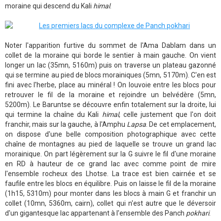
moraine qui descend du Kali
himal
.
Noter l'apparition furtive du sommet de l'Ama Dablam dans un
collet de la moraine qui borde le sentier à main gauche. On vient
longer un lac (35mn, 5160m) puis on traverse un plateau gazonné
qui se termine au pied de blocs morainiques (5mn, 5170m). C'en est
fini avec l'herbe, place au minéral ! On louvoie entre les blocs pour
retrouver le fil de la moraine et rejoindre un belvédère (5mn,
5200m). Le Baruntse se découvre enfin totalement sur la droite, lui
qui termine la chaîne du Kali
himal
, celle justement que l'on doit
franchir, mais sur la gauche, à l'Amphu
Lapsa
. De cet emplacement,
on dispose d'une belle composition photographique avec cette
chaîne de montagnes au pied de laquelle se trouve un grand lac
morainique. On part légèrement sur la G suivre le fil d'une moraine
en RD à hauteur de ce grand lac avec comme point de mire
l'ensemble rocheux des Lhotse. La trace est bien cairnée et se
faufile entre les blocs en équilibre. Puis on laisse le fil de la moraine
(1h15, 5310m) pour monter dans les blocs à main G et franchir un
collet (10mn, 5360m, cairn), collet qui n'est autre que le déversoir
d'un gigantesque lac appartenant à l'ensemble des Panch
pokhari
.