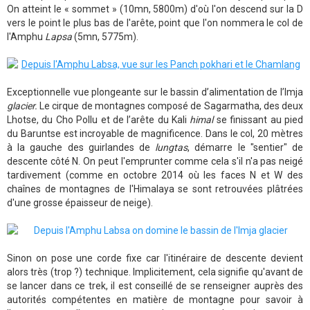
On atteint le « sommet » (10mn, 5800m) d'où l'on descend sur la D
vers le point le plus bas de l'arête, point que l'on nommera le col de
l'Amphu
Lapsa
(5mn, 5775m).
Exceptionnelle vue plongeante sur le bassin d’alimentation de l’Imja
glacier.
Le cirque de montagnes composé de Sagarmatha, des deux
Lhotse, du Cho Pollu et de l’arête du Kali
himal
se finissant au pied
du Baruntse est incroyable de magnificence. Dans le col, 20 mètres
à la gauche des guirlandes de
lungtas
, démarre le "sentier" de
descente côté N. On peut l'emprunter comme cela s'il n'a pas neigé
tardivement (comme en octobre 2014 où les faces N et W des
chaînes de montagnes de l'Himalaya se sont retrouvées plâtrées
d'une grosse épaisseur de neige).
Sinon on pose une corde fixe car l'itinéraire de descente devient
alors très (trop ?) technique. Implicitement, cela signifie qu'avant de
se lancer dans ce trek, il est conseillé de se renseigner auprès des
autorités compétentes en matière de montagne pour savoir à