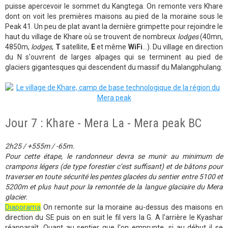
puisse apercevoir le sommet du Kangtega. On remonte vers Khare
dont on voit les premières maisons au pied de la moraine sous le
Peak 41. Un peu de plat avant la dernière grimpette pour rejoindre le
haut du village de Khare où se trouvent de nombreux
lodges
(40mn,
4850m,
lodges
,
T
satellite,
E
et même
WiFi
...). Du village en direction
du N s'ouvrent de larges alpages qui se terminent au pied de
glaciers gigantesques qui descendent du massif du Malangphulang.
Jour 7 : Khare - Mera La - Mera peak BC
2h25 / +555m / -65m.
Pour cette étape, le randonneur devra se munir au minimum de
crampons légers (de type forestier c’est suffisant) et de bâtons pour
traverser en toute sécurité les pentes glacées du sentier entre 5100 et
5200m et plus haut pour la remontée de la langue glaciaire du Mera
glacier.
Diaporama
On remonte sur la moraine au-dessus des maisons en
direction du SE puis on en suit le fil vers la G. A l'arrière le Kyashar
réapparaît. Quant au sentier que l'on emprunte, si au début il se