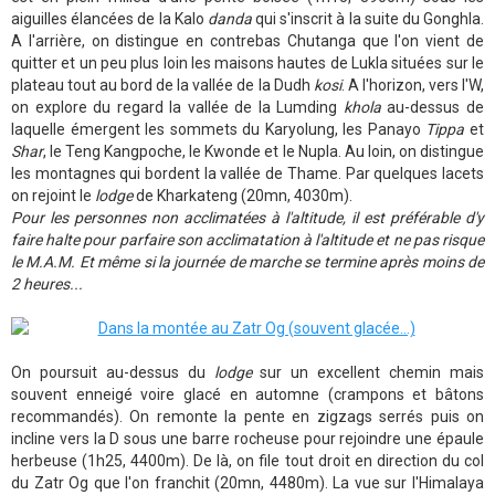
aiguilles élancées de la Kalo
danda
qui s'inscrit à la suite du Gonghla.
A l'arrière, on distingue en contrebas Chutanga que l'on vient de
quitter et un peu plus loin les maisons hautes de Lukla situées sur le
plateau tout au bord de la vallée de la Dudh
kosi
. A l'horizon, vers l'W,
on explore du regard la vallée de la Lumding
khola
au-dessus de
laquelle émergent les sommets du Karyolung, les Panayo
Tippa
et
Shar
, le Teng Kangpoche, le Kwonde et le Nupla. Au loin, on distingue
les montagnes qui bordent la vallée de Thame. Par quelques lacets
on rejoint le
lodge
de Kharkateng (20mn, 4030m).
Pour les personnes non acclimatées à l'altitude, il est préférable d'y
faire halte pour parfaire son acclimatation à l'altitude et ne pas risque
le M.A.M. Et même si la journée de marche se termine après moins de
2 heures...
On poursuit au-dessus du
lodge
sur un excellent chemin mais
souvent enneigé voire glacé en automne (crampons et bâtons
recommandés). On remonte la pente en zigzags serrés puis on
incline vers la D sous une barre rocheuse pour rejoindre une épaule
herbeuse (1h25, 4400m). De là, on file tout droit en direction du col
du Zatr Og que l'on franchit (20mn, 4480m). La vue sur l'Himalaya