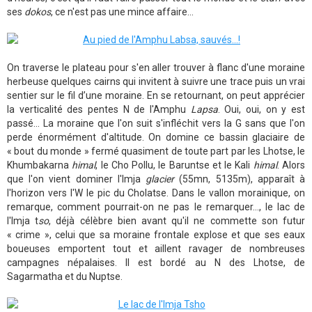
ses
dokos
, ce n'est pas une mince affaire...
On traverse le plateau pour s'en aller trouver à flanc d'une moraine
herbeuse quelques cairns qui invitent à suivre une trace puis un vrai
sentier sur le fil d’une moraine. En se retournant, on peut apprécier
la verticalité des pentes N de l'Amphu
Lapsa
. Oui, oui, on y est
passé... La moraine que l'on suit s'infléchit vers la G sans que l'on
perde énormément d'altitude. On domine ce bassin glaciaire de
« bout du monde » fermé quasiment de toute part par les Lhotse, le
Khumbakarna
himal
, le Cho Pollu, le Baruntse et le Kali
himal
. Alors
que l'on vient dominer l'Imja
glacier
(55mn, 5135m), apparaît à
l'horizon vers l'W le pic du Cholatse. Dans le vallon morainique, on
remarque, comment pourrait-on ne pas le remarquer..., le lac de
l'Imja t
so
, déjà célèbre bien avant qu'il ne commette son futur
« crime », celui que sa moraine frontale explose et que ses eaux
boueuses emportent tout et aillent ravager de nombreuses
campagnes népalaises. Il est bordé au N des Lhotse, de
Sagarmatha et du Nuptse.