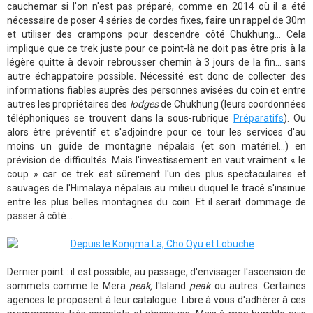
cauchemar si l'on n'est pas préparé, comme en 2014 où il a été
nécessaire de poser 4 séries de cordes fixes, faire un rappel de 30m
et utiliser des crampons pour descendre côté Chukhung... Cela
implique que ce trek juste pour ce point-là ne doit pas être pris à la
légère quitte à devoir rebrousser chemin à 3 jours de la fin... sans
autre échappatoire possible. Nécessité est donc de collecter des
informations fiables auprès des personnes avisées du coin et entre
autres les propriétaires des
lodges
de Chukhung (leurs coordonnées
téléphoniques se trouvent dans la sous-rubrique
Préparatifs
). Ou
alors être préventif et s'adjoindre pour ce tour les services d'au
moins un guide de montagne népalais (et son matériel...) en
prévision de difficultés. Mais l'investissement en vaut vraiment « le
coup » car ce trek est sûrement l'un des plus spectaculaires et
sauvages de l'Himalaya népalais au milieu duquel le tracé s'insinue
entre les plus belles montagnes du coin. Et il serait dommage de
passer à côté...
Dernier point : il est possible, au passage, d'envisager l'ascension de
sommets comme le Mera
peak,
l'Island
peak
ou autres. Certaines
agences le proposent à leur catalogue. Libre à vous d'adhérer à ces