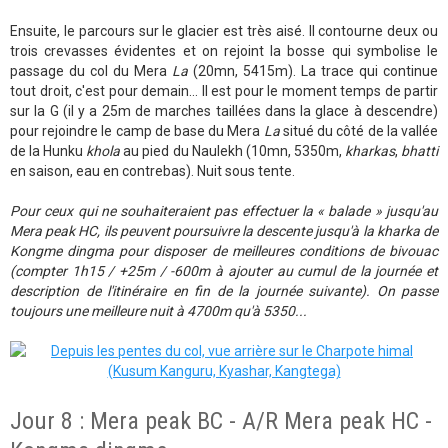
Ensuite, le parcours sur le glacier est très aisé. Il contourne deux ou
trois crevasses évidentes et on rejoint la bosse qui symbolise le
passage du col du Mera
La
(20mn, 5415m). La trace qui continue
tout droit, c'est pour demain... Il est pour le moment temps de partir
sur la G (il y a 25m de marches taillées dans la glace à descendre)
pour rejoindre le camp de base du Mera
La
situé du côté de la vallée
de la Hunku
khola
au pied du Naulekh (10mn, 5350m,
kharkas
,
bhatti
en saison, eau en contrebas). Nuit sous tente.
Pour ceux qui ne souhaiteraient pas effectuer la « balade » jusqu'au
Mera peak HC, ils peuvent poursuivre la descente jusqu'à la kharka de
Kongme dingma pour disposer de meilleures conditions de bivouac
(compter 1h15 / +25m / -600m à ajouter au cumul de la journée et
description de l'itinéraire en fin de la journée suivante). On passe
toujours une meilleure nuit à 4700m qu'à 5350...
Jour 8 : Mera peak BC - A/R Mera peak HC -