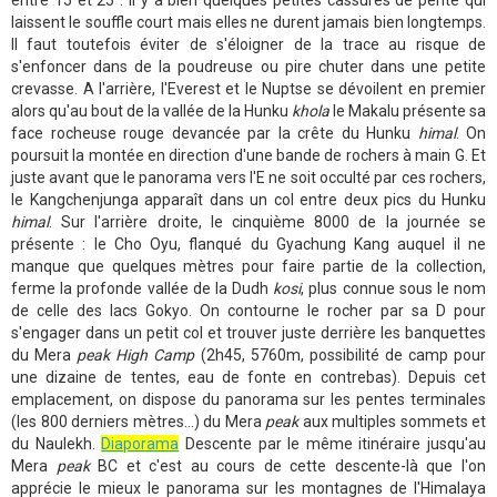
entre 15 et 25°. Il y a bien quelques petites cassures de pente qui
laissent le souffle court mais elles ne durent jamais bien longtemps.
Il faut toutefois éviter de s'éloigner de la trace au risque de
s'enfoncer dans de la poudreuse ou pire chuter dans une petite
crevasse. A l'arrière, l'Everest et le Nuptse se dévoilent en premier
alors qu'au bout de la vallée de la Hunku
khola
le Makalu présente sa
face rocheuse rouge devancée par la crête du Hunku
himal
. On
poursuit la montée en direction d'une bande de rochers à main G. Et
juste avant que le panorama vers l'E ne soit occulté par ces rochers,
le Kangchenjunga apparaît dans un col entre deux pics du Hunku
himal
. Sur l'arrière droite, le cinquième 8000 de la journée se
présente : le Cho Oyu, flanqué du Gyachung Kang auquel il ne
manque que quelques mètres pour faire partie de la collection,
ferme la profonde vallée de la Dudh
kosi
, plus connue sous le nom
de celle des lacs Gokyo. On contourne le rocher par sa D pour
s'engager dans un petit col et trouver juste derrière les banquettes
du Mera
peak
High
Camp
(2h45, 5760m, possibilité de camp pour
une dizaine de tentes, eau de fonte en contrebas). Depuis cet
emplacement, on dispose du panorama sur les pentes terminales
(les 800 derniers mètres...) du Mera
peak
aux multiples sommets et
du Naulekh.
Diaporama
Descente par le même itinéraire jusqu'au
Mera
peak
BC et c'est au cours de cette descente-là que l'on
apprécie le mieux le panorama sur les montagnes de l'Himalaya