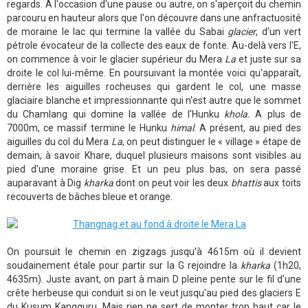
regards. A l'occasion d'une pause ou autre, on s'aperçoit du chemin
parcouru en hauteur alors que l'on découvre dans une anfractuosité
de moraine le lac qui termine la vallée du Sabai
glacier
, d'un vert
pétrole évocateur de la collecte des eaux de fonte. Au-delà vers l'E,
on commence à voir le glacier supérieur du Mera
La
et juste sur sa
droite le col lui-même. En poursuivant la montée voici qu'apparaît,
derrière les aiguilles rocheuses qui gardent le col, une masse
glaciaire blanche et impressionnante qui n'est autre que le sommet
du Chamlang qui domine la vallée de l'Hunku
khola.
A plus de
7000m, ce massif termine le Hunku
himal
. A présent, au pied des
aiguilles du col du Mera
La
, on peut distinguer le « village » étape de
demain, à savoir Khare, duquel plusieurs maisons sont visibles au
pied d'une moraine grise. Et un peu plus bas, on sera passé
auparavant à Dig
kharka
dont on peut voir les deux
bhattis
aux toits
recouverts de bâches bleue et orange.
On poursuit le chemin en zigzags jusqu'à 4615m où il devient
soudainement étale pour partir sur la G rejoindre la
kharka
(1h20,
4635m). Juste avant, on part à main D pleine pente sur le fil d'une
crête herbeuse qui conduit si on le veut jusqu'au pied des glaciers E
du Kusum Kangguru. Mais rien ne sert de monter trop haut car le