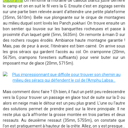
Diaporama
On remonte la moraine de cailloux blancs juste derrière
le camp et on en suit le fil vers la G. Ensuite c'est en zigzags serrés
sur une partie bien relevée avant d'atteindre une petite plateforme
(35mn, 5610m). Belle vue plongeante sur le cirque de montagnes
au milieu duquel sont lovés les Panch
pokhari
. On trouve ensuite un
bon sentier qui louvoie sur les banquettes rocheuses et passe à
proximité d'un laquet gelé (5mn, 5635m). On remonte à main D sur
des rochers rouges érodés. Ambiance haute montagne garantie !
Mais, pas de peur à avoir, l'itinéraire est bien cairné. On arrive sous
les gros séracs qui gardent l'accès au col. On cramponne (20mn,
5675m, crampons forestiers suffisants) pour venir buter sur un
imposant mur de glace (20mn, 5715m).
Mais comment donc faire ? Eh bien, il faut un petit peu redescendre
vers la G pour trouver un passage en glace tout de suite sur la D ou
alors en neige mais le détour est un peu plus grand. L'une ou l'autre
des solutions permet de prendre pied sur la lèvre principale. Il ne
reste plus qu'à affronter la grosse montée en trois parties et deux
ressauts. Au deuxième ressaut (35mn, 5755m), on constate que
l'on est pratiquement à hauteur de la crête. Allez, on y est presque...