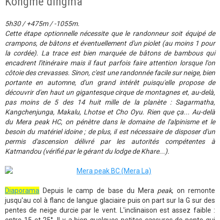
Kongme dingma
5h30 / +475m / -1055m.
Cette étape optionnelle nécessite que le randonneur soit équipé de
crampons, de bâtons et éventuellement d'un piolet (au moins 1 pour
la cordée). La trace est bien marquée de bâtons de bambous qui
encadrent l'itinéraire mais il faut parfois faire attention lorsque l'on
côtoie des crevasses. Sinon, c'est une randonnée facile sur neige, bien
portante en automne, d'un grand intérêt puisqu'elle propose de
découvrir d'en haut un gigantesque cirque de montagnes et, au-delà,
pas moins de 5 des 14 huit mille de la planète : Sagarmatha,
Kangchenjunga, Makalu, Lhotse et Cho Oyu. Rien que ça... Au-delà
du Mera peak HC, on pénètre dans le domaine de l'alpinisme et le
besoin du matériel idoine ; de plus, il est nécessaire de disposer d'un
permis d'ascension délivré par les autorités compétentes à
Katmandou (vérifié par le gérant du lodge de Khare...).
Diaporama
Depuis le camp de base du Mera
peak
, on remonte
jusqu'au col à flanc de langue glaciaire puis on part sur la G sur des
pentes de neige durcie par le vent. L'inclinaison est assez faible :