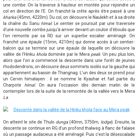
une combe. On la traverse à hauteur en montée pour rejoindre un
col en direction de l'E. On franchit la crête après être passé à une
kharka
(45mn, 4220m). Du col, on découvre le Naulekh et à sa droite
la chaîne du Sanu
himal
. Le sentier se poursuit par une traversée
d'une nouvelle combe jusqu'à arriver devant un couloir d'éboulis que
l'on remonte par sa RD sur un superbe escalier aménagé. On
franchit une épaule (15mn, 4210m) qui donne accès à un sentier-
balcon qui se termine sur une épaule de laquelle on découvre la
vallée de l'Hinku
khola
dominée par le Mera
peak
. Un peu plus loin,
alors que l'on a commencé la descente dans une forêt de jeunes
rhododendrons, on découvre deux sommets isolés sur la gauche qui
appartiennent au bassin de Thangnag. L'un des deux se prend pour
un Cervin himalayen : il se nomme le Kyashar et fait partie du
Charpote
himal
. On aura l'occasion dès demain matin de le
contempler lors de la suite de la remontée de la vallée vers le Mera
La
.
On atteint le site de Thulo
dunga
(40mn, 3750m,
lodge
). Ensuite, la
descente se continue en RG d'un profond thalweg à flanc de falaise
où un passage audacieux a été aménagé. Puis c'est la désescalade