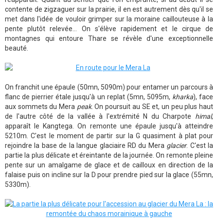
contente de zigzaguer sur la prairie, il en est autrement dès qu'il se
met dans l'idée de vouloir grimper sur la moraine caillouteuse à la
pente plutôt relevée... On s'élève rapidement et le cirque de
montagnes qui entoure Thare se révèle d'une exceptionnelle
beauté.
On franchit une épaule (50mn, 5090m) pour entamer un parcours à
flanc de pierrier étale jusqu'à un replat (5mn, 5095m,
kharka
), face
aux sommets du Mera
peak
. On poursuit au SE et, un peu plus haut
de l'autre côté de la vallée à l'extrémité N du Charpote
himal
,
apparaît le Kangtega. On remonte une épaule jusqu'à atteindre
5210m. C'est le moment de partir sur la G quasiment à plat pour
rejoindre la base de la langue glaciaire RD du Mera
glacier
. C'est la
partie la plus délicate et éreintante de la journée. On remonte pleine
pente sur un amalgame de glace et de cailloux en direction de la
falaise puis on incline sur la D pour prendre pied sur la glace (55mn,
5330m).