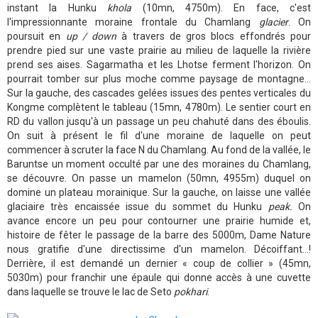
instant la Hunku
khola
(10mn, 4750m). En face, c'est
l'impressionnante moraine frontale du Chamlang
glacier
. On
poursuit en
up / down
à travers de gros blocs effondrés pour
prendre pied sur une vaste prairie au milieu de laquelle la rivière
prend ses aises. Sagarmatha et les Lhotse ferment l'horizon. On
pourrait tomber sur plus moche comme paysage de montagne...
Sur la gauche, des cascades gelées issues des pentes verticales du
Kongme complètent le tableau (15mn, 4780m). Le sentier court en
RD du vallon jusqu'à un passage un peu chahuté dans des éboulis.
On suit à présent le fil d'une moraine de laquelle on peut
commencer à scruter la face N du Chamlang. Au fond de la vallée, le
Baruntse un moment occulté par une des moraines du Chamlang,
se découvre. On passe un mamelon (50mn, 4955m) duquel on
domine un plateau morainique. Sur la gauche, on laisse une vallée
glaciaire très encaissée issue du sommet du Hunku
peak.
On
avance encore un peu pour contourner une prairie humide et,
histoire de fêter le passage de la barre des 5000m, Dame Nature
nous gratifie d'une directissime d'un mamelon. Décoiffant...!
Derrière, il est demandé un dernier « coup de collier » (45mn,
5030m) pour franchir une épaule qui donne accès à une cuvette
dans laquelle se trouve le lac de Seto
pokhari
.