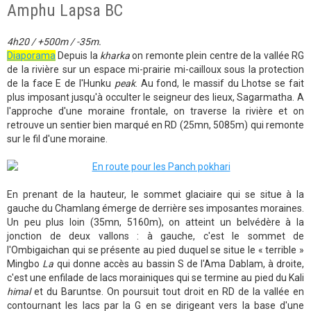
Amphu Lapsa BC
4h20 / +500m / -35m.
Diaporama
Depuis la
kharka
on remonte plein centre de la vallée RG
de la rivière sur un espace mi-prairie mi-cailloux sous la protection
de la face E de l'Hunku
peak
. Au fond, le massif du Lhotse se fait
plus imposant jusqu'à occulter le seigneur des lieux, Sagarmatha. A
l'approche d'une moraine frontale, on traverse la rivière et on
retrouve un sentier bien marqué en RD (25mn, 5085m) qui remonte
sur le fil d'une moraine.
En prenant de la hauteur, le sommet glaciaire qui se situe à la
gauche du Chamlang émerge de derrière ses imposantes moraines.
Un peu plus loin (35mn, 5160m), on atteint un belvédère à la
jonction de deux vallons : à gauche, c'est le sommet de
l'Ombigaichan qui se présente au pied duquel se situe le « terrible »
Mingbo
La
qui donne accès au bassin S de l'Ama Dablam, à droite,
c'est une enfilade de lacs morainiques qui se termine au pied du Kali
himal
et du Baruntse. On poursuit tout droit en RD de la vallée en
contournant les lacs par la G en se dirigeant vers la base d'une