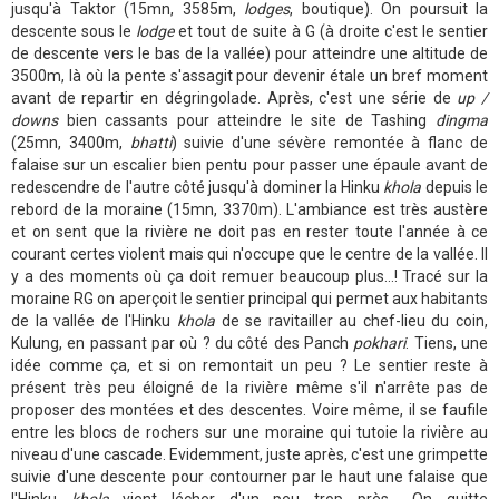
jusqu'à Taktor (15mn, 3585m,
lodges
, boutique). On poursuit la
descente sous le
lodge
et tout de suite à G (à droite c'est le sentier
de descente vers le bas de la vallée) pour atteindre une altitude de
3500m, là où la pente s'assagit pour devenir étale un bref moment
avant de repartir en dégringolade. Après, c'est une série de
up /
downs
bien cassants pour atteindre le site de Tashing
dingma
(25mn, 3400m,
bhatti
) suivie d'une sévère remontée à flanc de
falaise sur un escalier bien pentu pour passer une épaule avant de
redescendre de l'autre côté jusqu'à dominer la Hinku
khola
depuis le
rebord de la moraine (15mn, 3370m). L'ambiance est très austère
et on sent que la rivière ne doit pas en rester toute l'année à ce
courant certes violent mais qui n'occupe que le centre de la vallée. Il
y a des moments où ça doit remuer beaucoup plus...! Tracé sur la
moraine RG on aperçoit le sentier principal qui permet aux habitants
de la vallée de l'Hinku
khola
de se ravitailler au chef-lieu du coin,
Kulung, en passant par où ? du côté des Panch
pokhari
. Tiens, une
idée comme ça, et si on remontait un peu ? Le sentier reste à
présent très peu éloigné de la rivière même s'il n'arrête pas de
proposer des montées et des descentes. Voire même, il se faufile
entre les blocs de rochers sur une moraine qui tutoie la rivière au
niveau d'une cascade. Evidemment, juste après, c'est une grimpette
suivie d'une descente pour contourner par le haut une falaise que