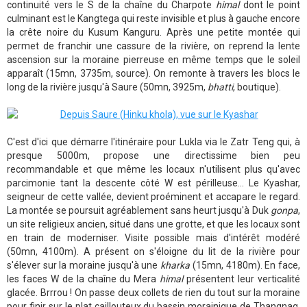
continuité vers le S de la chaîne du Charpote
himal
dont le point
culminant est le Kangtega qui reste invisible et plus à gauche encore
la crête noire du Kusum Kanguru. Après une petite montée qui
permet de franchir une cassure de la rivière, on reprend la lente
ascension sur la moraine pierreuse en même temps que le soleil
apparaît (15mn, 3735m, source). On remonte à travers les blocs le
long de la rivière jusqu'à Saure (50mn, 3925m,
bhatti
, boutique).
C'est d'ici que démarre l'itinéraire pour Lukla via le Zatr Teng qui, à
presque 5000m, propose une directissime bien peu
recommandable et que même les locaux n'utilisent plus qu'avec
parcimonie tant la descente côté W est périlleuse... Le Kyashar,
seigneur de cette vallée, devient proéminent et accapare le regard.
La montée se poursuit agréablement sans heurt jusqu'à Duk
gonpa
,
un site religieux ancien, situé dans une grotte, et que les locaux sont
en train de moderniser. Visite possible mais d'intérêt modéré
(50mn, 4100m). A présent on s'éloigne du lit de la rivière pour
s'élever sur la moraine jusqu'à une
kharka
(15mn, 4180m). En face,
les faces W de la chaîne du Mera
himal
présentent leur verticalité
glacée. Brrrou ! On passe deux collets de rien du tout sur la moraine
pour finir sur le plat caillouteux du bassin morainique de Thangnag.