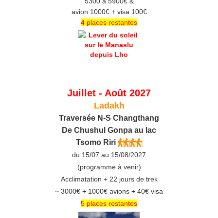
5300 à 5900€ &
avion 1000€ + visa 100€
4 places restantes
Juillet - Août 2027
Ladakh
Traversée N-S Changthang
De C
hushul
Gonpa au lac
Tsomo Riri
du 15/07 au 15/08/2027
(programme à venir)
Acclimatation + 22 jours de trek
~ 3000€ + 1000€ avions + 40€ visa
5 places restantes