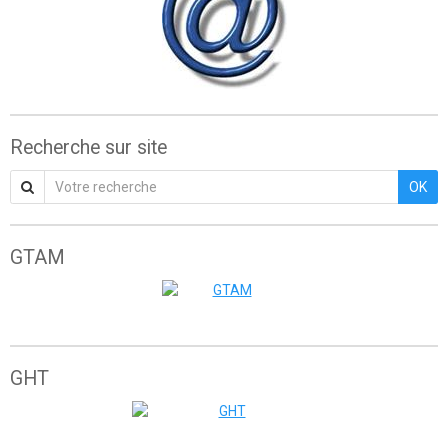
Recherche sur site
OK
GTAM
Grande traversée de l'Atlas marocain
GHT
The great himalaya trail