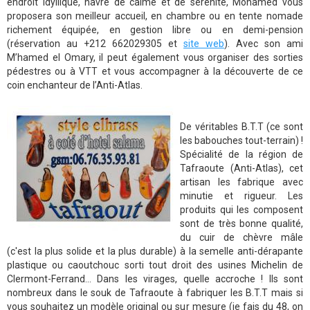
endroit idyllique, havre de calme et de sérénité, Mohamed vous
proposera son meilleur accueil, en chambre ou en tente nomade
richement équipée, en gestion libre ou en demi-pension
(réservation au +212 662029305 et
site web
). Avec son ami
M’hamed el Omary, il peut également vous organiser des sorties
pédestres ou à VTT et vous accompagner à la découverte de ce
coin enchanteur de l’Anti-Atlas.
De véritables B.T.T (ce sont
les babouches tout-terrain) !
Spécialité de la région de
Tafraoute (Anti-Atlas), cet
artisan les fabrique avec
minutie et rigueur. Les
produits qui les composent
sont de très bonne qualité,
du cuir de chèvre mâle
(c'est la plus solide et la plus durable) à la semelle anti-dérapante
plastique ou caoutchouc sorti tout droit des usines Michelin de
Clermont-Ferrand... Dans les virages, quelle accroche ! Ils sont
nombreux dans le souk de Tafraoute à fabriquer les B.T.T mais si
vous souhaitez un modèle original ou sur mesure (je fais du 48, on