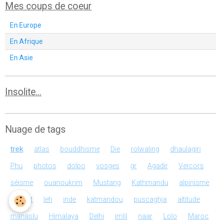
Mes coups de coeur
En Europe
En Afrique
En Asie
Insolite...
Nuage de tags
trek
atlas
bouddhisme
Die
rolwaling
dhaulagiri
Phu
photos
dolpo
vosges
gr
Agadir
Vercors
séisme
ouanoukrim
Mustang
Kathmandu
alpinisme
everest
leh
inde
katmandou
puscaghja
altitude
manaslu
Himalaya
Delhi
imlil
naar
Lolo
Maroc