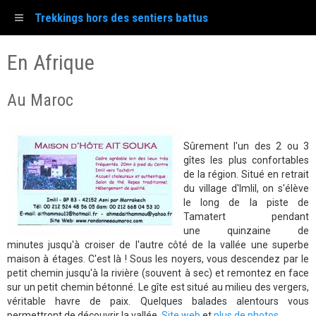
Trekkings hors des sentiers battus
En Afrique
Au Maroc
Sûrement l'un des 2 ou 3
gîtes les plus confortables
de la région. Situé en retrait
du village d'Imlil, on s'élève
le long de la piste de
Tamatert pendant
une quinzaine de
minutes jusqu'à croiser de l'autre côté de la vallée une superbe
maison à étages. C'est là ! Sous les noyers, vous descendez par le
petit chemin jusqu'à la rivière (souvent à sec) et remontez en face
sur un petit chemin bétonné. Le gîte est situé au milieu des vergers,
véritable havre de paix. Quelques balades alentours vous
permettront de découvrir la vallée.
Site web
et
plus de photos
.