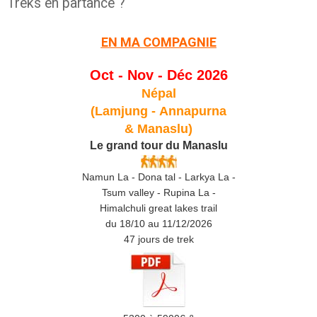
Treks en partance ?
EN MA COMPAGNIE
Oct - Nov - Déc 2026
Népal
(Lamjung -
Annapurna
& Manaslu)
Le grand tour du Manaslu
Namun La - Dona tal - Larkya La -
Tsum valley - Rupina La -
Himalchuli great lakes trail
du 18/10 au 11/12/2026
47 jours de trek