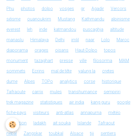
Phu
photos
dolpo
vosges
gr
Agadir
Vercors
séisme
ouanoukrim
Mustang
Kathmandu
alpinisme
everest
leh
inde
katmandou
puscaghja
altitude
manaslu
Himalaya
Delhi
imlil
naar
Lolo
Maroc
diaporama
orages
oisans
Haut-Dolpo
topos
monument
tazaghart
presse
ville
filosorma
MAM
sommets
Ecrins
mal de tête
yalung la
cretes
dume
Alpes
TOPo
analytics
corse
historique
Tafraoute
carrix
mules
transhumance
sempiriri
trek magazine
statistiques
air india
kang guru
google
fiche-pays
visiteurs
anti-atlas
annapurna
météo
exposition
ladakh
ait souka
Islande
Tafraout
nepal
Zangskar
toubkal
Alsace
tiji
sentiers