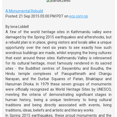
A Monumental Rebuild
Posted: 21 Sep 2015 05:00 PM PDT on
ecs.com.np
By Iona Liddell
A few of the world heritage sites in Kathmandu valley were
damaged by the Spring 2015 earthquakes and aftershocks, but
a rebuild plan is in place, giving visitors and locals alike a unique
opportunity over the next six years to see exactly how such
wondrous buildings are made, whilst enjoying the living cultures
that exist around these sites. Kathmandu Valley is reknowned
for its cultural heritage, most famously rendered in its sacred
sites - the Buddhist centres of Swyambhu and Boudha, the
Hindu temple complexes of Pasupathinath and Changu
Narayan, and the Durbar Squares of Patan, Bhaktapur and
Hanuman Dhoka. In 1979 these seven groups of monuments
were officially recognized as World Heritage Sites by UNESCO,
meeting the criteria of demonstrating significant stages in
human history, being a unique testimony to living cultural
traditions and being directly associated with events, living
traditions, ideas, beliefs and artistic and literary works.
In Spring 2015 earthquakes, these proud monuments and the