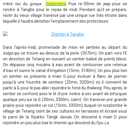
mère
Iwi
, du
gonpa
...
Diaporama
Puis re-30mn de
jeep
pour se
rendre à Tangbe pour le repas de midi. Pendant qu'il se prépare,
visite du vieux village traversé par une unique rue très étroite dans
laquelle il faudra dénicher l'emplacement des protecteurs.
Dans l'après-midi, promenade de mise en jambes au départ du
lodge
qui se trouve au-dessus de la piste (3075m). On part vers l'E
en direction de Tetang en suivant un sentier balisé de points bleus.
On dépasse cinq moulins à eau avant de contourner une retenue
d'eau et suivre le canal d'irrigation (15mn, 3140m). Un peu plus loin
un sentier se présente à main G pour évoluer à flanc de pierrier
jusqu'à une fourche de sentiers (25mn, 3200m) où il convient de
partir à G pour le pas aller rejoindre le fond du thalweg. Peu après, le
sentier se confond avec le lit d'une rivière à sec avant de bifurquer
quelque peu sur la G (30mn, 3300m, cairn). On traverse une grande
prairie pour rejoindre un col (15mn, 3350m) duquel on surplombe le
village de Tetang ceint de ses cultures en terrasses et écrasé sous
la paroi de la Siyarko Tangk
danda
. On descend à main D pour
rejoindre un peu plus bas le chemin qui descend du Gyu
La
.