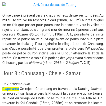
On se dirige à présent vers le chaos rocheux de pierres tombées. Au
milieu se trouve un réservoir d'eau (20mn, 3230m) auprès duquel
on ne fait que passer pour poursuivre la descente vers la vallée et
rejoindre un
lhato
puis un grand mur de moulins à prières peint aux
couleurs
R
igzum Gönpo
(10mn, 3110m). A D, possibilité de visite
rapide de la partie haute du village avant de poursuivre sur la piste
traverser le thalweg. Pour rejoindre le village étape de Chhusang,
pas d'autre possibilité que d'emprunter la piste vers l'W jusqu'au
poste de police où l'on incline vers la D pour atteindre le lit de la
rivière. On traverse à main G le parking des
jeeps
avant d'entrer dans
Chhusang par les
chörtens
(45mn, 2985m, 2
lodges
,
T
,
C
,
E
).
Jour 3 : Chhusang - Chele - Samar
3h / +700m / -50m.
Diaporama
On rejoint Chomnang en traversant la Narsing
khola
et
on poursuit sur la piste vers la N jusqu'à la passerelle qui se trouve
au pied du village de Chele, posé tout là-haut sur sa falaise. On
traverse la Kali Gandaki (35mn, 2965m) et on remonte les lacets