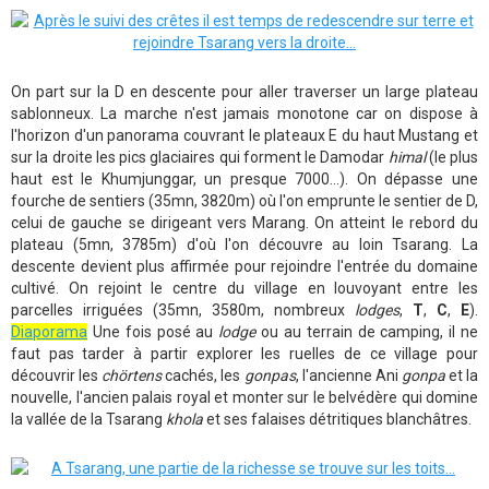
On part sur la D en descente pour aller traverser un large plateau
sablonneux. La marche n'est jamais monotone car on dispose à
l'horizon d'un panorama couvrant le plateaux E du haut Mustang et
sur la droite les pics glaciaires qui forment le Damodar
himal
(le plus
haut est le Khumjunggar, un presque 7000...). On dépasse une
fourche de sentiers (35mn, 3820m) où l'on emprunte le sentier de D,
celui de gauche se dirigeant vers Marang. On atteint le rebord du
plateau (5mn, 3785m) d'où l'on découvre au loin Tsarang. La
descente devient plus affirmée pour rejoindre l'entrée du domaine
cultivé. On rejoint le centre du village en louvoyant entre les
parcelles irriguées (35mn, 3580m, nombreux
lodges
,
T
,
C
,
E
).
Diaporama
Une fois posé au
lodge
ou au terrain de camping, il ne
faut pas tarder à partir explorer les ruelles de ce village pour
découvrir les
chörtens
cachés, les
gonpas
, l'ancienne Ani
gonpa
et la
nouvelle, l'ancien palais royal et monter sur le belvédère qui domine
la vallée de la Tsarang
khola
et ses falaises détritiques blanchâtres.