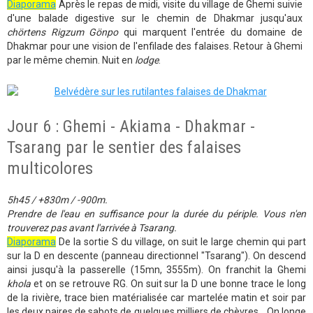
Diaporama
Après le repas de midi, visite du village de Ghemi suivie
d'une balade digestive sur le chemin de Dhakmar jusqu'aux
chörtens Rigzum Gönpo
qui marquent l'entrée du domaine de
Dhakmar pour une vision de l'enfilade des falaises. Retour à Ghemi
par le même chemin. Nuit en
lodge
.
Jour 6 : Ghemi - Akiama - Dhakmar -
Tsarang par le sentier des falaises
multicolores
5h45 / +830m / -900m.
Prendre de l'eau en suffisance pour la durée du périple. Vous n'en
trouverez pas avant l'arrivée à Tsarang.
Diaporama
De la sortie S du village, on suit le large chemin qui part
sur la D en descente (panneau directionnel "Tsarang"). On descend
ainsi jusqu'à la passerelle (15mn, 3555m). On franchit la Ghemi
khola
et on se retrouve RG. On suit sur la D une bonne trace le long
de la rivière, trace bien matérialisée car martelée matin et soir par
les deux paires de sabots de quelques milliers de chèvres... On longe