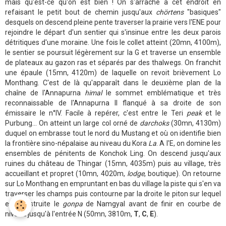
mais qu'est-ce qu'on est bien ! On s'arrache à cet endroit en
refaisant le petit bout de chemin jusqu'aux
chörtens
"basiques"
desquels on descend pleine pente traverser la prairie vers l'ENE pour
rejoindre le départ d'un sentier qui s'insinue entre les deux parois
détritiques d'une moraine. Une fois le collet atteint (20mn, 4100m),
le sentier se poursuit légèrement sur la G et traverse un ensemble
de plateaux au gazon ras et séparés par des thalwegs. On franchit
une épaule (15mn, 4120m) de laquelle on revoit brièvement Lo
Monthang. C'est de là qu'apparaît dans le deuxième plan de la
chaîne de l'Annapurna
himal
le sommet emblématique et très
reconnaissable de l'Annapurna II flanqué à sa droite de son
émissaire le n°IV. Facile à repérer, c'est entre le Teri
peak
et le
Purbung... On atteint un large col orné de
darchoks
(30mn, 4130m)
duquel on embrasse tout le nord du Mustang et où on identifie bien
la frontière sino-népalaise au niveau du Kora
La
. A l'E, on domine les
ensembles de pénitents de Konchok Ling. On descend jusqu'aux
ruines du château de Thingar (15mn, 4035m) puis au village, très
accueillant et propret (10mn, 4020m,
lodge
, boutique). On retourne
sur Lo Monthang en empruntant en bas du village la piste qui s'en va
traverser les champs puis contourne par la droite le piton sur lequel
est construite le
gonpa
de Namgyal avant de finir en courbe de
niveau jusqu'à l'entrée N (50mn, 3810m,
T
,
C
,
E
).