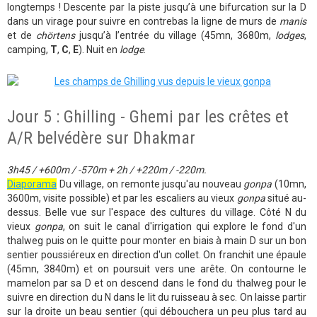
longtemps ! Descente par la piste jusqu’à une bifurcation sur la D
dans un virage pour suivre en contrebas la ligne de murs de
manis
et de
chörtens
jusqu’à l’entrée du village (45mn, 3680m,
lodges
,
camping,
T
,
C
,
E
). Nuit en
lodge
.
Jour 5 : Ghilling - Ghemi par les crêtes et
A/R belvédère sur Dhakmar
3h45 / +600m / -570m + 2h / +220m / -220m.
Diaporama
Du village, on remonte jusqu'au nouveau
gonpa
(10mn,
3600m, visite possible) et par les escaliers au vieux
gonpa
situé au-
dessus. Belle vue sur l'espace des cultures du village. Côté N du
vieux
gonpa
, on suit le canal d'irrigation qui explore le fond d'un
thalweg puis on le quitte pour monter en biais à main D sur un bon
sentier poussiéreux en direction d'un collet. On franchit une épaule
(45mn, 3840m) et on poursuit vers une arête. On contourne le
mamelon par sa D et on descend dans le fond du thalweg pour le
suivre en direction du N dans le lit du ruisseau à sec. On laisse partir
sur la droite un beau sentier (qui débouchera un peu plus tard au