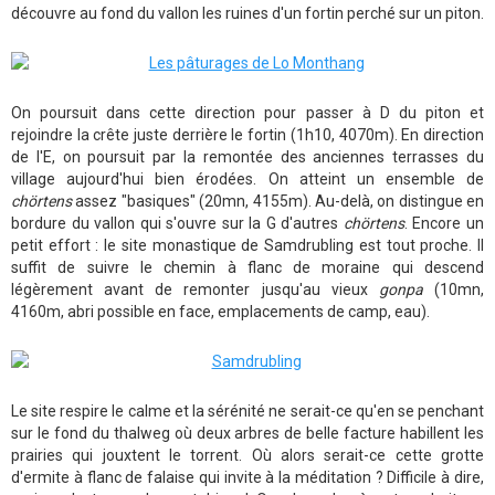
découvre au fond du vallon les ruines d'un fortin perché sur un piton.
On poursuit dans cette direction pour passer à D du piton et
rejoindre la crête juste derrière le fortin (1h10, 4070m). En direction
de l'E, on poursuit par la remontée des anciennes terrasses du
village aujourd'hui bien érodées. On atteint un ensemble de
chörtens
assez "basiques" (20mn, 4155m). Au-delà, on distingue en
bordure du vallon qui s'ouvre sur la G d'autres
chörtens
. Encore un
petit effort : le site monastique de Samdrubling est tout proche. Il
suffit de suivre le chemin à flanc de moraine qui descend
légèrement avant de remonter jusqu'au vieux
gonpa
(10mn,
4160m, abri possible en face, emplacements de camp, eau).
Le site respire le calme et la sérénité ne serait-ce qu'en se penchant
sur le fond du thalweg où deux arbres de belle facture habillent les
prairies qui jouxtent le torrent. Où alors serait-ce cette grotte
d'ermite à flanc de falaise qui invite à la méditation ? Difficile à dire,