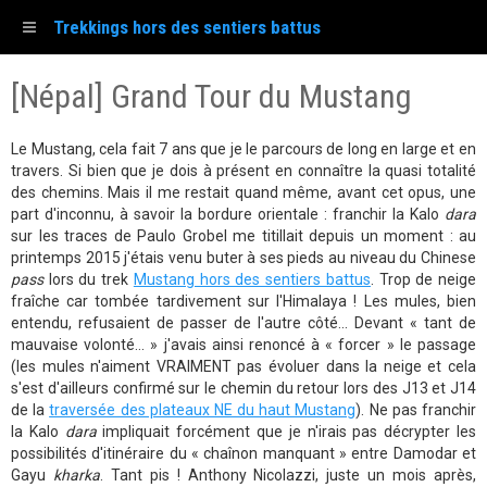
Trekkings hors des sentiers battus
[Népal] Grand Tour du Mustang
Le Mustang, cela fait 7 ans que je le parcours de long en large et en
travers. Si bien que je dois à présent en connaître la quasi totalité
des chemins. Mais il me restait quand même, avant cet opus, une
part d'inconnu, à savoir la bordure orientale : franchir la Kalo
dara
sur les traces de Paulo Grobel me titillait depuis un moment : au
printemps 2015 j'étais venu buter à ses pieds au niveau du Chinese
pass
lors du trek
Mustang hors des sentiers battus
. Trop de neige
fraîche car tombée tardivement sur l'Himalaya ! Les mules, bien
entendu, refusaient de passer de l'autre côté... Devant « tant de
mauvaise volonté... » j'avais ainsi renoncé à « forcer » le passage
(les mules n'aiment VRAIMENT pas évoluer dans la neige et cela
s'est d'ailleurs confirmé sur le chemin du retour lors des J13 et J14
de la
traversée des plateaux NE du haut Mustang
). Ne pas franchir
la Kalo
dara
impliquait forcément que je n'irais pas décrypter les
possibilités d'itinéraire du « chaînon manquant » entre Damodar et
Gayu
kharka
. Tant pis ! Anthony Nicolazzi, juste un mois après,