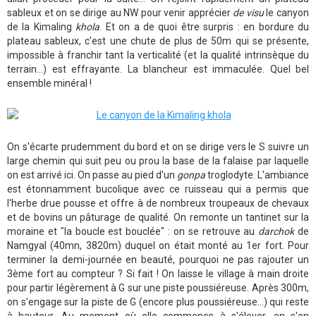
sableux et on se dirige au NW pour venir apprécier
de visu
le canyon
de la Kimaling
khola
. Et on a de quoi être surpris : en bordure du
plateau sableux, c'est une chute de plus de 50m qui se présente,
impossible à franchir tant la verticalité (et la qualité intrinsèque du
terrain...) est effrayante. La blancheur est immaculée. Quel bel
ensemble minéral !
On s'écarte prudemment du bord et on se dirige vers le S suivre un
large chemin qui suit peu ou prou la base de la falaise par laquelle
on est arrivé ici. On passe au pied d'un
gonpa
troglodyte. L'ambiance
est étonnamment bucolique avec ce ruisseau qui a permis que
l'herbe drue pousse et offre à de nombreux troupeaux de chevaux
et de bovins un pâturage de qualité. On remonte un tantinet sur la
moraine et "la boucle est bouclée" : on se retrouve au
darchok
de
Namgyal (40mn, 3820m) duquel on était monté au 1er fort. Pour
terminer la demi-journée en beauté, pourquoi ne pas rajouter un
3ème fort au compteur ? Si fait ! On laisse le village à main droite
pour partir légèrement à G sur une piste poussiéreuse. Après 300m,
on s'engage sur la piste de G (encore plus poussiéreuse...) qui reste