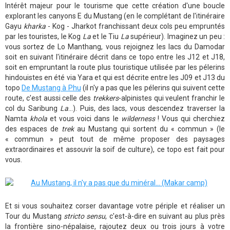
Intérêt majeur pour le tourisme que cette création d'une boucle
explorant les canyons E du Mustang (en le complétant de l'itinéraire
Gayu
kharka
- Kog - Jharkot franchissant deux cols peu empruntés
par les touristes, le Kog
La
et le Tiu
La
supérieur). Imaginez un peu :
vous sortez de Lo Manthang, vous rejoignez les lacs du Damodar
soit en suivant l'itinéraire décrit dans ce topo entre les J12 et J18,
soit en empruntant la route plus touristique utilisée par les pélerins
hindouistes en été via Yara et qui est décrite entre les J09 et J13 du
topo
De Mustang à Phu
(il n'y a pas que les pélerins qui suivent cette
route, c'est aussi celle des
trekkers
-alpinistes qui veulent franchir le
col du Saribung
La
...). Puis, des lacs, vous descendez traverser la
Namta
khola
et vous voici dans le
wilderness
! Vous qui cherchiez
des espaces de
trek
au Mustang qui sortent du « commun » (le
« commun » peut tout de même proposer des paysages
extraordinaires et assouvir la soif de culture), ce topo est fait pour
vous.
Et si vous souhaitez corser davantage votre périple et réaliser un
Tour du Mustang
stricto sensu
, c'est-à-dire en suivant au plus près
la frontière sino-népalaise, rajoutez deux ou trois jours à votre