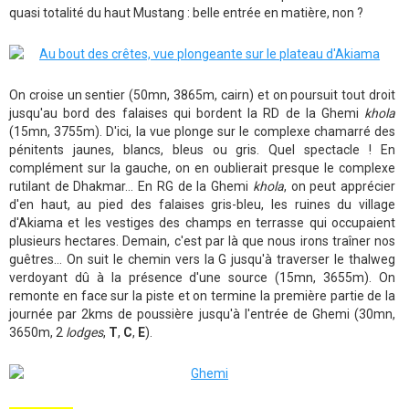
quasi totalité du haut Mustang : belle entrée en matière, non ?
On croise un sentier (50mn, 3865m, cairn) et on poursuit tout droit
jusqu'au bord des falaises qui bordent la RD de la Ghemi
khola
(15mn, 3755m). D'ici, la vue plonge sur le complexe chamarré des
pénitents jaunes, blancs, bleus ou gris. Quel spectacle ! En
complément sur la gauche, on en oublierait presque le complexe
rutilant de Dhakmar... En RG de la Ghemi
khola
, on peut apprécier
d'en haut, au pied des falaises gris-bleu, les ruines du village
d'Akiama et les vestiges des champs en terrasse qui occupaient
plusieurs hectares. Demain, c'est par là que nous irons traîner nos
guêtres... On suit le chemin vers la G jusqu'à traverser le thalweg
verdoyant dû à la présence d'une source (15mn, 3655m). On
remonte en face sur la piste et on termine la première partie de la
journée par 2kms de poussière jusqu'à l'entrée de Ghemi (30mn,
3650m, 2
lodges
,
T
,
C
,
E
).