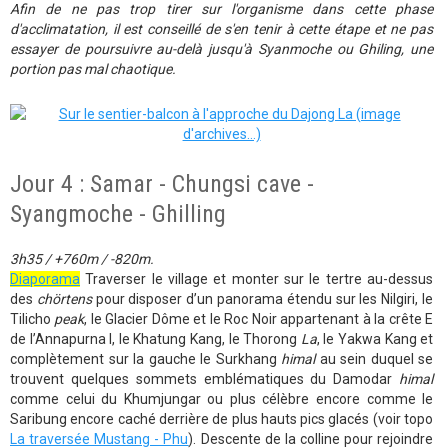
Afin de ne pas trop tirer sur l'organisme dans cette phase
d'acclimatation, il est conseillé de s'en tenir à cette étape et ne pas
essayer de poursuivre au-delà jusqu'à Syanmoche ou Ghiling, une
portion pas mal chaotique.
Jour 4 : Samar - Chungsi cave -
Syangmoche - Ghilling
3h35 / +760m / -820m.
Diaporama
Traverser le village et monter sur le tertre au-dessus
des
chörtens
pour disposer d’un panorama étendu sur les Nilgiri, le
Tilicho
peak
, le Glacier Dôme et le Roc Noir appartenant à la crête E
de l’Annapurna I, le Khatung Kang, le Thorong
La
, le Yakwa Kang et
complètement sur la gauche le Surkhang
himal
au sein duquel se
trouvent quelques sommets emblématiques du Damodar
himal
comme celui du Khumjungar ou plus célèbre encore comme le
Saribung encore caché derrière de plus hauts pics glacés (voir topo
La traversée Mustang - Phu
). Descente de la colline pour rejoindre