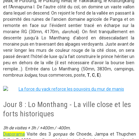
peak
, le Purbung, le Purkung
himal
, le Yakwakang, le Khatungkang
et l’Annapurna I. De l'autre côté du col, on domine un vaste vallon
dans lequel on descend. On rejoint le fond de la vallée en passant à
proximité des ruines de l'ancien domaine agricole de Panga et on
remonte en face sur l'évident sentier tracé en écharpe sur la
moraine RG (30mn, 4170m,
darchok
). On finit tranquillement en
descente jusqu'à Lo Manthang d'abord en désescaladant la
moraine puis en traversant des alpages verdoyants. Juste avant de
venir longer les murs de couleur rouge de la cité close, on sera
passé devant l'hôtel de luxe qu'a fait construire le prince héritier un
peu en dehors de la ville (il est nécessaire d'avoir la bourse bien
remplie...). Entrée dans Lo Manthang (50mn, 3830m, campings,
nombreux
lodges
, tous commerces, poste,
T
,
C
,
E
).
Jour 8 : Lo Monthang - La ville close et les
forts historiques
3h de visites + 3h / +400m / -400m.
Diaporama
Visite des 3
gonpas
de Choede, Jampa et Thupchen