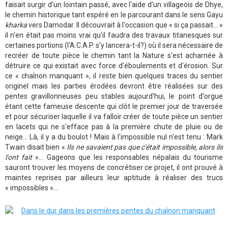
faisait surgir d'un lointain passé, avec l'aide d'un villageois de Dhye,
le chemin historique tant espéré en le parcourant dans le sens Gayu
kharka
vers Damodar. Il découvrait à l'occasion que « si ça passait... »
il n'en était pas moins vrai qu'il faudra des travaux titanesques sur
certaines portions (l'A.C.A.P. s'y lancera-t-il?) où il sera nécessaire de
recréer de toute pièce le chemin tant la Nature s'est acharnée à
détruire ce qui existait avec force d'éboulements et d'érosion. Sur
ce « chaînon manquant », il reste bien quelques traces du sentier
originel mais les parties érodées devront être réalisées sur des
pentes gravillonneuses peu stables aujourd'hui, le point d'orgue
étant cette fameuse descente qui clôt le premier jour de traversée
et pour sécuriser laquelle il va falloir créer de toute pièce un sentier
en lacets qui ne s'efface pas à la première chute de pluie ou de
neige... Là, il y a du boulot ! Mais à l'impossible nul n'est tenu : Mark
Twain disait bien «
Ils ne savaient pas que c'était impossible, alors ils
l'ont fait
»... Gageons que les responsables népalais du tourisme
sauront trouver les moyens de concrétiser ce projet, il ont prouvé à
maintes reprises par ailleurs leur aptitude à réaliser des trucs
« impossibles »...