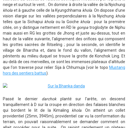
neige et surtout le vent... On domine à droite la vallée de la Nyichung
khola
et à gauche celle de la Kyungchhama
khola
. On dispose d'une
vision élargie sur les vallées perpendiculaires à la Nyichung
khola
telles que la Sichapui
khola
ou la Goiche
khola
: pour la première
citée, on y distingue nettement en RD le
gonpa
troglodyte de Niphu
mais aussi en RG les grottes de Jhong et juste au-dessus, tout en
haut de la vallée suivante, l'alignement des orifices qui composent
les grottes sacrées de Ritseling ; pour la seconde, on identifie le
village de Bharcha et, dans le fond du vallon, l'alignement des
pénitents au milieu duquel se trouve la grotte de Konchok Ling. Et
au-delà de ces merveilles, ce sont les immenses plateaux d'altitude
que l'on traverse pour relier Sija à Chhumuja (voir le topo
Mustang
hors des sentiers battus
).
Passé le dernier
darchok
planté sur l'arête, on descend
tranquillement à D sur la croupe en direction des falaises blanches
qui bordent le lit de la Kimaling
khola
. On atteint un collet
providentiel (25mn, 3945m), providentiel car vu la conformation du
terrain, on pouvait raisonnablement se demander comment on
allait procéder pour la suite... On rejoint rapidement un plateau