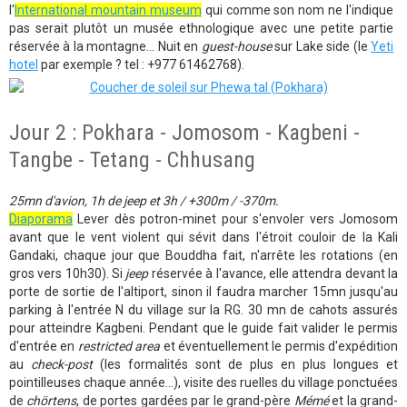
l'
International mountain museum
qui comme son nom ne l'indique
pas serait plutôt un musée ethnologique avec une petite partie
réservée à la montagne... Nuit en
guest-house
sur Lake side (le
Yeti
hotel
par exemple ? tel : +977 61462768).
Jour 2 : Pokhara - Jomosom - Kagbeni -
Tangbe - Tetang - Chhusang
25mn d'avion, 1h de jeep et 3h / +300m / -370m.
Diaporama
Lever dès potron-minet pour s'envoler vers Jomosom
avant que le vent violent qui sévit dans l'étroit couloir de la Kali
Gandaki, chaque jour que Bouddha fait, n'arrête les rotations (en
gros vers 10h30). Si
jeep
réservée à l'avance, elle attendra devant la
porte de sortie de l'altiport, sinon il faudra marcher 15mn jusqu'au
parking à l'entrée N du village sur la RG. 30 mn de cahots assurés
pour atteindre Kagbeni. Pendant que le guide fait valider le permis
d'entrée en
restricted area
et éventuellement le permis d'expédition
au
check-post
(les formalités sont de plus en plus longues et
pointilleuses chaque année...), visite des ruelles du village ponctuées
de
chörtens
, de portes gardées par le grand-père
Mémé
et la grand-