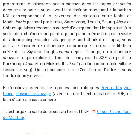
programme et n'hésitez pas à piocher dans les topos proposés
dans ce site pour ajouter avant le « chaînon manquant » la portion
NNE correspondant à la traversée des plateaux entre Niphu et
Madhi
khola
passant par Kimbu, Samdzong, Thakla, Yalung
khola
et
Chhumuja. Mais revenons à ce
trek
d'exception dont le topo suit, à la
sortie du « chaînon manquant », pour quand même finir par la visite
des deux indispensables villages que sont Jharkot et Lupra, vous
aurez le choix entre « itinéraire panoramique » qui suit le fil de la
crête de la Siyarko Tangk
danda
depuis Tangge, ou « itinéraire
sauvage » qui explore le fond des canyons du SSE au pied du
Purkhung
himal
et du Muktinath
himal
(via l'incontournable village
fossile de Kog). Quel choix cornélien ! C'est l'un ou l'autre. Il vous
faudra donc y revenir...
Et n’oubliez pas en fin de topo les sous-rubriques
Préparatifs
,
Sur
Place
,
Dossier de voyage
(avec la carte téléchargeable en PDF) et
bien d’autres choses encore.
Téléchargez la carte du circuit au format PDF :
Circuit Grand Tour
du Mustang