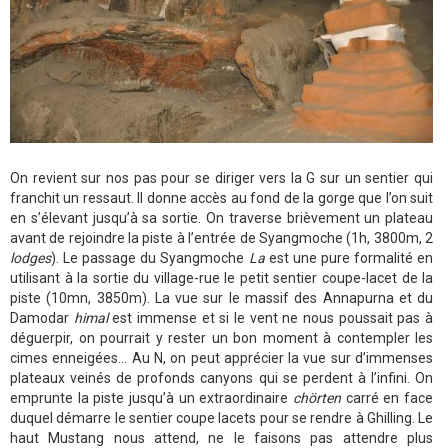
On revient sur nos pas pour se diriger vers la G sur un sentier qui
franchit un ressaut. Il donne accès au fond de la gorge que l’on suit
en s’élevant jusqu’à sa sortie. On traverse brièvement un plateau
avant de rejoindre la piste à l’entrée de Syangmoche (1h, 3800m, 2
lodges
). Le passage du Syangmoche
La
est une pure formalité en
utilisant à la sortie du village-rue le petit sentier coupe-lacet de la
piste (10mn, 3850m). La vue sur le massif des Annapurna et du
Damodar
himal
est immense et si le vent ne nous poussait pas à
déguerpir, on pourrait y rester un bon moment à contempler les
cimes enneigées… Au N, on peut apprécier la vue sur d’immenses
plateaux veinés de profonds canyons qui se perdent à l’infini. On
emprunte la piste jusqu’à un extraordinaire
chörten
carré en face
duquel démarre le sentier coupe lacets pour se rendre à Ghilling. Le
haut Mustang nous attend, ne le faisons pas attendre plus