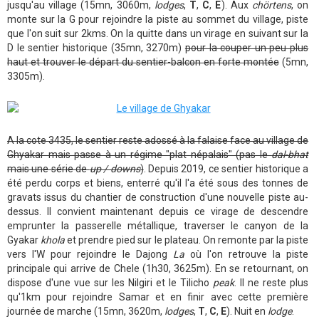
jusqu'au village (15mn, 3060m,
lodges
,
T
,
C
,
E
). Aux
chörtens
, on
monte sur la G pour rejoindre la piste au sommet du village, piste
que l'on suit sur 2kms. On la quitte dans un virage en suivant sur la
D le sentier historique (35mn, 3270m)
pour la couper un peu plus
haut et trouver le départ du sentier-balcon en forte montée
(5mn,
3305m).
A la cote 3435, le sentier reste adossé à la falaise face au village de
Ghyakar mais passe à un régime "plat népalais" (pas le
dal-bhat
mais une série de
up / downs
)
. Depuis 2019, ce sentier historique a
été perdu corps et biens, enterré qu'il l'a été sous des tonnes de
gravats issus du chantier de construction d'une nouvelle piste au-
dessus. Il convient maintenant depuis ce virage de descendre
emprunter la passerelle métallique, traverser le canyon de la
Gyakar
khola
et prendre pied sur le plateau. On remonte par la piste
vers l'W pour rejoindre le Dajong
La
où l'on retrouve la piste
principale qui arrive de Chele (1h30, 3625m). En se retournant, on
dispose d'une vue sur les Nilgiri et le Tilicho
peak
. Il ne reste plus
qu'1km pour rejoindre Samar et en finir avec cette première
journée de marche (15mn, 3620m,
lodges
,
T
,
C
,
E
). Nuit en
lodge
.