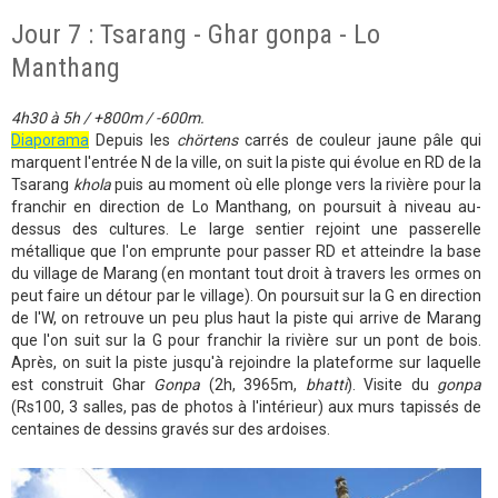
Jour 7 : Tsarang - Ghar gonpa - Lo
Manthang
4h30 à 5h / +800m / -600m.
Diaporama
Depuis les
chörtens
carrés de couleur jaune pâle qui
marquent l'entrée N de la ville, on suit la piste qui évolue en RD de la
Tsarang
khola
puis au moment où elle plonge vers la rivière pour la
franchir en direction de Lo Manthang, on poursuit à niveau au-
dessus des cultures. Le large sentier rejoint une passerelle
métallique que l'on emprunte pour passer RD et atteindre la base
du village de Marang (en montant tout droit à travers les ormes on
peut faire un détour par le village). On poursuit sur la G en direction
de l'W, on retrouve un peu plus haut la piste qui arrive de Marang
que l'on suit sur la G pour franchir la rivière sur un pont de bois.
Après, on suit la piste jusqu'à rejoindre la plateforme sur laquelle
est construit Ghar
Gonpa
(2h, 3965m,
bhatti
). Visite du
gonpa
(Rs100, 3 salles, pas de photos à l'intérieur) aux murs tapissés de
centaines de dessins gravés sur des ardoises.