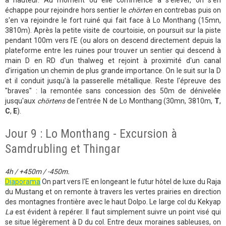
à hauteur. Au moment où elle commence à s'élever, on s'en
échappe pour rejoindre hors sentier le
chörten
en contrebas puis on
s'en va rejoindre le fort ruiné qui fait face à Lo Monthang (15mn,
3810m). Après la petite visite de courtoisie, on poursuit sur la piste
pendant 100m vers l'E (ou alors on descend directement depuis la
plateforme entre les ruines pour trouver un sentier qui descend à
main D en RD d'un thalweg et rejoint à proximité d'un canal
d'irrigation un chemin de plus grande importance. On le suit sur la D
et il conduit jusqu'à la passerelle métallique. Reste l'épreuve des
"braves" : la remontée sans concession des 50m de dénivelée
jusqu'aux
chörtens
de l'entrée N de Lo Monthang (30mn, 3810m,
T
,
C
,
E
).
Jour 9 : Lo Monthang - Excursion à
Samdrubling et Thingar
4h / +450m / -450m.
Diaporama
On part vers l'E en longeant le futur hôtel de luxe du Raja
du Mustang et on remonte à travers les vertes prairies en direction
des montagnes frontière avec le haut Dolpo. Le large col du Kekyap
La
est évident à repérer. Il faut simplement suivre un point visé qui
se situe légèrement à D du col. Entre deux moraines sableuses, on