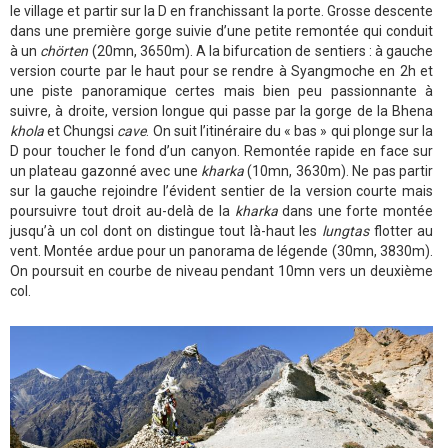
le village et partir sur la D en franchissant la porte. Grosse descente
dans une première gorge suivie d’une petite remontée qui conduit
à un
chörten
(20mn, 3650m). A la bifurcation de sentiers : à gauche
version courte par le haut pour se rendre à Syangmoche en 2h et
une piste panoramique certes mais bien peu passionnante à
suivre, à droite, version longue qui passe par la gorge de la Bhena
khola
et Chungsi
cave
. On suit l’itinéraire du « bas » qui plonge sur la
D pour toucher le fond d’un canyon. Remontée rapide en face sur
un plateau gazonné avec une
kharka
(10mn, 3630m). Ne pas partir
sur la gauche rejoindre l’évident sentier de la version courte mais
poursuivre tout droit au-delà de la
kharka
dans une forte montée
jusqu’à un col dont on distingue tout là-haut les
lungtas
flotter au
vent. Montée ardue pour un panorama de légende (30mn, 3830m).
On poursuit en courbe de niveau pendant 10mn vers un deuxième
col.