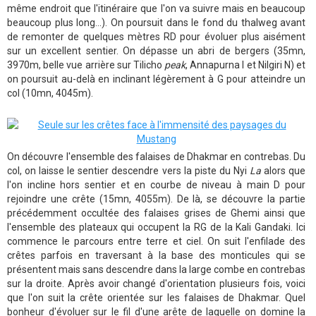
même endroit que l'itinéraire que l'on va suivre mais en beaucoup
beaucoup plus long...). On poursuit dans le fond du thalweg avant
de remonter de quelques mètres RD pour évoluer plus aisément
sur un excellent sentier. On dépasse un abri de bergers (35mn,
3970m, belle vue arrière sur Tilicho
peak
, Annapurna I et Nilgiri N) et
on poursuit au-delà en inclinant légèrement à G pour atteindre un
col (10mn, 4045m).
On découvre l'ensemble des falaises de Dhakmar en contrebas. Du
col, on laisse le sentier descendre vers la piste du Nyi
La
alors que
l'on incline hors sentier et en courbe de niveau à main D pour
rejoindre une crête (15mn, 4055m). De là, se découvre la partie
précédemment occultée des falaises grises de Ghemi ainsi que
l'ensemble des plateaux qui occupent la RG de la Kali Gandaki. Ici
commence le parcours entre terre et ciel. On suit l'enfilade des
crêtes parfois en traversant à la base des monticules qui se
présentent mais sans descendre dans la large combe en contrebas
sur la droite. Après avoir changé d'orientation plusieurs fois, voici
que l'on suit la crête orientée sur les falaises de Dhakmar. Quel
bonheur d'évoluer sur le fil d'une arête de laquelle on domine la