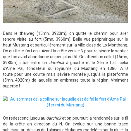
Dans le thalweg (15mn, 3920m), on quitte le chemin pour aller
rendre visite au fort (5mn, 3960m). Belle vue périphérique sur le
haut Mustang et particulièrement sur la ville close de Lo Monthang.
On quitte le fort en suivant la crête vers le N pour rejoindre le sentier
que l'on avait abandonné un peu plus tôt. On atteint un collet (15mn,
3980m) situé entre un
darchok
à gauche et le 2ème fort, celui
d'Ame Pal, fondateur du royaume du Mustang en 1380. A D
toute pour une courte mais sévère montée jusqu'à la plateforme
(5mn, 4020m) de laquelle on embrasse toute la région. Vraiment
superbe !
On redescend jusqu'au
darchok
et on poursuit la randonnée sur le fil
de la crête en direction du N. On évolue sur une bonne trace
sableuse au-dessus de falaises détritiques modelées par la pluie, la