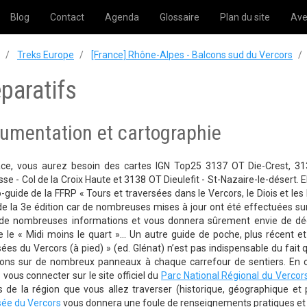
Blog
Contact
Agenda
Glossaire
Plan du site
Ave
Treks Europe
[France] Rhône-Alpes - Balcons sud du Vercors
paratifs
umentation et cartographie
ace, vous aurez besoin des cartes IGN Top25 3137 OT Die-Crest, 3
se - Col de la Croix Haute et 3138 OT Dieulefit - St-Nazaire-le-désert. Ell
-guide de la FFRP « Tours et traversées dans le Vercors, le Diois et les 
e la 3e édition car de nombreuses mises à jour ont été effectuées sur
 de nombreuses informations et vous donnera sûrement envie de dé
e le « Midi moins le quart »… Un autre guide de poche, plus récent 
ées du Vercors (à pied) » (ed. Glénat) n’est pas indispensable du fait q
tions sur de nombreux panneaux à chaque carrefour de sentiers. En
vous connecter sur le site officiel du
Parc National Régional du Vercor
 de la région que vous allez traverser (historique, géographique et p
sée du Vercors
vous donnera une foule de renseignements pratiques et