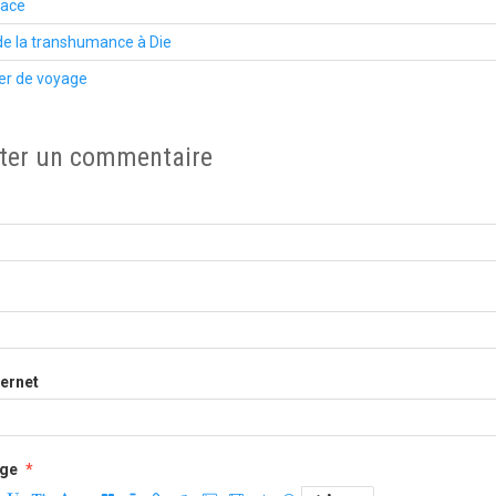
lace
de la transhumance à Die
er de voyage
ter un commentaire
ternet
ge