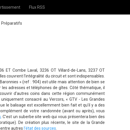
rtissement
Flux RSS
Préparatifs
136 ET Combe Laval, 3236 OT Villard-de-Lans, 3237 OT
es couvrent l’intégralité du circuit et sont indispensables.
Baronnies » (ref : 904) est utile mais attention de bien se
 les adresses et téléphones de gîtes. Côté thématique, il
couvrir d’autres coins dans cette région communément
et uniquement consacré au Vercors, « GTV - Les Grandes
ue le balisage est excellemment bien fait et qu’il y a des
 complément de votre randonnée (avant ou après), vous
s
. C’est un suberbe site web qui vous présentera bien des
ratique). De création plus récente, le site de la Grande
 entre autres
l’état des sources
.