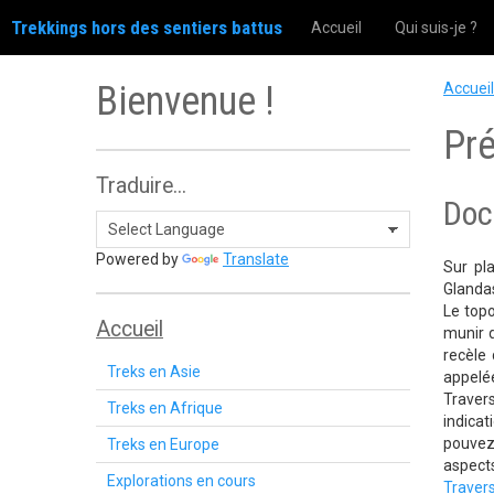
Trekkings hors des sentiers battus
Accueil
Qui suis-je ?
Bienvenue !
Accueil
Pré
Traduire...
Doc
Powered by
Translate
Sur pl
Glandas
Le topo
Accueil
munir d
recèle
Treks en Asie
appelé
Travers
Treks en Afrique
indica
pouvez 
Treks en Europe
aspects
Explorations en cours
Traver