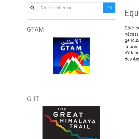
OK
Equ
Côté é
GTAM
nécessi
genoux 
la prés
d’étape
des Aig
Grande traversée de l'Atlas marocain
GHT