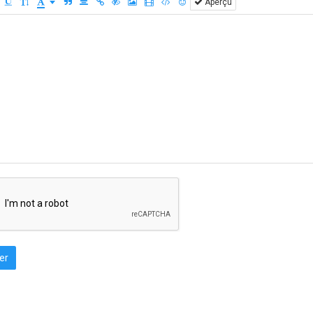
Aperçu
er