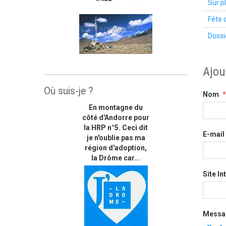
Sur p
Fête 
Dossi
Ajou
Où suis-je ?
Nom
En montagne du
côté d'Andorre pour
la HRP n°5. Ceci dit
E-mail
je n'oublie pas ma
région d'adoption,
la Drôme car...
Site In
Messa