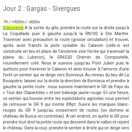
Jour 2 : Gargas - Sivergues
7h / +900m / -400m.
Diaporama
A la sortie du gîte, prendre la route sur la droite jusqu’à
La Coquillade puis à gauche jusqu’à la RN100 à Ste Marthe.
Traverser avec précaution la route (grosse circulation) et trouver,
après avoir franchi la piste cyclable du Calavon (celle-ci est
construite en lieu et place de l’ancienne voie ferrée qui traversait la
plaine du Luberon), le GR653D Chemin de Compostelle,
nouvellement créé. Nous le suivons jusqu’au Pont Julien puis le
quittons pour traverser le Calavon et ainsi trouver à l’amorce d’une
forêt un sentier qui se dirige vers Bonnieux. Au niveau du lieu-dit La
Bouquière, laisser sur la droite la direction de Bonnieux et prendre à
gauche la petite route : nous suivons maintenant le GR de Pays du
« Tour des Claparèdes » et son balisage jaune-rouge. En une heure,
ce sentier qui louvoie entre les exploitations agricoles nous permet
de retrouver le GR 9 qui monte d’Apt. Suivre les marques blanc-
rouges du GR 9 jusqu’au croisement de routes (on domine le
château de Buoux en contrebas). A cet endroit, on quitte le GR pour
prendre tout droit la petite route qui descend dans le vallon et rejoint
le château. Dans la cour, prendre le sentier à droite qui se dirige vers