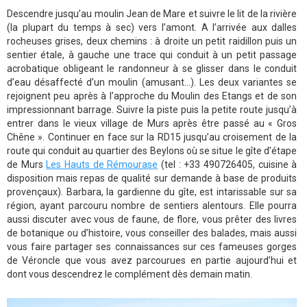
Descendre jusqu’au moulin Jean de Mare et suivre le lit de la rivière
(la plupart du temps à sec) vers l’amont. A l’arrivée aux dalles
rocheuses grises, deux chemins : à droite un petit raidillon puis un
sentier étale, à gauche une trace qui conduit à un petit passage
acrobatique obligeant le randonneur à se glisser dans le conduit
d’eau désaffecté d’un moulin (amusant…). Les deux variantes se
rejoignent peu après à l’approche du Moulin des Etangs et de son
impressionnant barrage. Suivre la piste puis la petite route jusqu’à
entrer dans le vieux village de Murs après être passé au « Gros
Chêne ». Continuer en face sur la RD15 jusqu’au croisement de la
route qui conduit au quartier des Beylons où se situe le gîte d’étape
de Murs
Les Hauts de Rémourase
(tel : +33 490726405, cuisine à
disposition mais repas de qualité sur demande à base de produits
provençaux). Barbara, la gardienne du gîte, est intarissable sur sa
région, ayant parcouru nombre de sentiers alentours. Elle pourra
aussi discuter avec vous de faune, de flore, vous prêter des livres
de botanique ou d’histoire, vous conseiller des balades, mais aussi
vous faire partager ses connaissances sur ces fameuses gorges
de Véroncle que vous avez parcourues en partie aujourd’hui et
dont vous descendrez le complément dès demain matin.