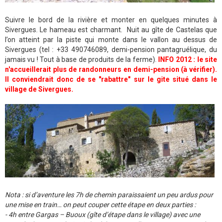
Suivre le bord de la rivière et monter en quelques minutes à
Sivergues. Le hameau est charmant. Nuit au gîte de Castelas que
l’on atteint par la piste qui monte dans le vallon au dessus de
Sivergues (tel : +33 490746089, demi-pension pantagruélique, du
jamais vu ! Tout à base de produits de la ferme).
INFO 2012 : le site
n'accueillerait plus de randonneurs en demi-pension (à vérifier).
Il conviendrait donc de se "rabattre" sur le gite situé dans le
village de Sivergues.
Nota : si d’aventure les 7h de chemin paraissaient un peu ardus pour
une mise en train… on peut couper cette étape en deux parties :
- 4h entre Gargas – Buoux (gîte d’étape dans le village) avec une