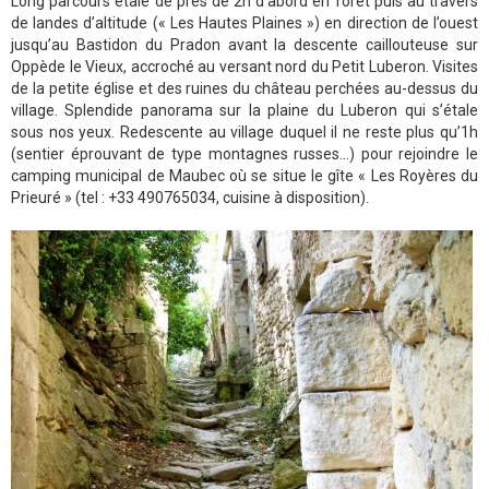
Long parcours étale de près de 2h d’abord en forêt puis au travers
de landes d’altitude (« Les Hautes Plaines ») en direction de l’ouest
jusqu’au Bastidon du Pradon avant la descente caillouteuse sur
Oppède le Vieux, accroché au versant nord du Petit Luberon. Visites
de la petite église et des ruines du château perchées au-dessus du
village. Splendide panorama sur la plaine du Luberon qui s’étale
sous nos yeux. Redescente au village duquel il ne reste plus qu’1h
(sentier éprouvant de type montagnes russes…) pour rejoindre le
camping municipal de Maubec où se situe le gîte « Les Royères du
Prieuré » (tel : +33 490765034, cuisine à disposition).