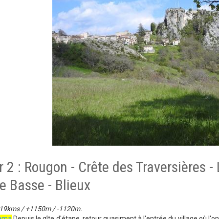
 2 : Rougon - Crête des Traversières - 
le Basse - Blieux
 19kms / +1150m / -1120m.
rama
Depuis le gîte d'étape, retour quasiment à l'entrée du village où l'on