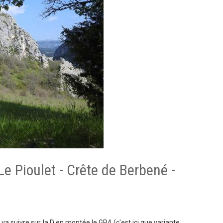
Le Pioulet - Crête de Berbené -
 va suivre sur la D en montée le GR4 (c'est ici que variante