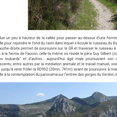
lue un peu à hauteur de la vallée pour passer au-dessus d'une fer
lle pour rejoindre le fond du ravin dans lequel s'écoule le ruisseau du
auche-droite permet de poursuivre sur le GR et traverser le ruisseau à
 à la ferme de Faucon, celle-la même où réside le père Guy Gilbert (c
es loubards" et d'autres... aujourd'hui âgé mais poursuivant son 
scents, entre autres par la médiation animale et le travail manuel, voi
D jusqu'à venir frôler la RD952 (20mn, 741m) avant de poursuivre à mai
lle à la contemplation du panorama sur l'entrée des gorges du Verdon,