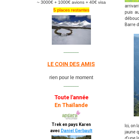
~ 3000€ + 1000€ avions + 40€ visa
arrivan
5 places restantes
puis a
débouch
Barre d
_______
LE COIN DES AMIS
rien pour le moment
_______
Toute l'année
En Thaïlande
Trek en pays Karen
Ici, on
avec
Daniel Gerbault
jaune q
d'une l