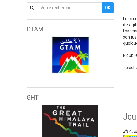
OK
Le circ
des gît
GTAM
l'ascen
son jus
quelqu
N’oubli
Télécha
Grande traversée de l'Atlas marocain
GHT
Jou
2h / 7