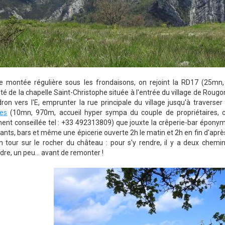
e montée régulière sous les frondaisons, on rejoint la RD17 (25mn,
té de la chapelle Saint-Christophe située à l'entrée du village de Rougon
ron vers l'E, emprunter la rue principale du village jusqu'à traverse
les
(10mn, 970m, accueil hyper sympa du couple de propriétaires, ch
nt conseillée tel : +33 492313809) que jouxte la crêperie-bar éponyme
ants, bars et même une épicerie ouverte 2h le matin et 2h en fin d'après-
un tour sur le rocher du château : pour s'y rendre, il y a deux chemi
re, un peu... avant de remonter !