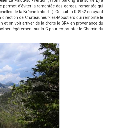
ier La Palud-sur-Verdon (915m, parking à la sortie E) à
le permet d'éviter la remontée des gorges, remontée qui
helles de la Brèche Imbert...). On suit la RD952 en ayant
e en direction de Châteauneuf-lès-Moustiers qui remonte le
ron et on voit arriver de la droite le GR4 en provenance du
à incliner légèrement sur la G pour emprunter le Chemin du