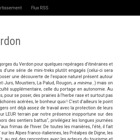
rtissement
Flux RSS
erdon
gorges du Verdon pour quelques repérages d'itinéraires et
s d'une série de mini-treks plutôt engagés (celui-ci sera
poser une découverte de l'espace naturel présent autour
int-Jurs, Moustiers, La Palud, Rougon,
a minima
...) mais on
iculté supplémentaire, celle du portage en autonomie. Au
s, pour se poser, des prairies à l'herbe rase et surtout pas
oires acérées, le bonheur quoi ! C'est d'ailleurs le point
rgers ont déjà assez de travail avec la protection de leurs
sur LEUR terrain par notre présence inopportune sur des
hors des sentiers battus", privilégiez les longues journées
ux frimas de l'hiver. De toutes les manières, l'été, il fait
sur les Alpes franco-italiennes, les Préalpes de Digne, les
 Et, au gré des rencontres avec les acteurs du tourisme et