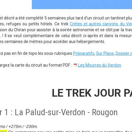
uit décrit a été complété 5 semaines plus tard d'un circuit un tantinet p
es, refuges ou petits hôtels. Ce trek
Crêtes et autres canyons du Ve
sion du Chiran pour assister à la soirée astronomie et se clôt par la tr
...! Il se veut complémentaire de celui décrit ci-après et dans la mes
es centaines de mètres pour accéder aux hébergements.
ez pas en fin de topo les sous-rubriques
Préparatifs
,
Sur Place
,
Dossier 
rgez la carte du circuit au format PDF :
Les Mourres du Verdon
LE TREK JOUR 
r 1 : La Palud-sur-Verdon - Rougon
kms / +275m / -230m.