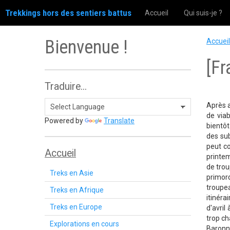
Trekkings hors des sentiers battus
Accueil
Qui suis-je ?
Bienvenue !
Accueil
[Fr
Traduire...
Après 
de viab
Powered by
Translate
bientôt
des sub
peut co
Accueil
printem
de trou
Treks en Asie
primord
troupe
Treks en Afrique
itinéra
Treks en Europe
d'avril
trop ch
Explorations en cours
Baronni