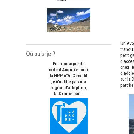
On évo
tranqui
Où suis-je ?
petit g
d'accès
En montagne du
chez l
côté d'Andorre pour
d'adole
la HRP n°5. Ceci dit
sur la 
je n'oublie pas ma
part be
région d'adoption,
la Drôme car...