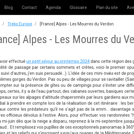
Blog
Contact
Agenda
Glossaire
Plan du site
Ave
Treks Europe
[France] Alpes - Les Mourres du Verdon
ance] Alpes - Les Mourres du V
avoir effectué
un petit séjour au printemps 2024
dans cette région des 
ilité de passage par certains sommets et crêtes, voici le premier opu
 suivi d'autres, j'en suis persuadé...). L'idée de ces mini-
treks
est de pro
limes gorges du Verdon. Pas ou peu de villages pour se ravitailler (Sa
mpter sur la présence de gîtes ou de campings pour s'éviter une diff
ps, certes, il y a de l'eau partout, des cabanes ouvertes, basiques certe
peaux sur les alpages d'altitude chaperonnés par leurs gardiens aux mâch
ial à prendre en compte lors de la réalisation de cet itinéraire : les be
aux contre les prédateurs qu'il ne s'agit pas de la emm... davantage 
ires officieux dévolus à l'estive. Alors, pour effectuer vos randonnées "
 à mi-juin dès que la neige a disparu, reprenez à la mi-septembre jusqu'a
aud... Et remplissez vos pupîlles de ces exceptionnels panoramas à 360° 
es et les reliefs qui s'inscrivent jusqu'aux rivages de la Méditerranée.