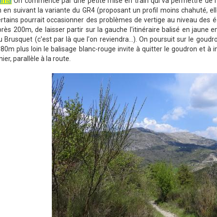
rama
On commence par une petite mise en train qui va permettre de rel
 en suivant la variante du GR4 (proposant un profil moins chahuté, el
rtains pourrait occasionner des problèmes de vertige au niveau des éc
près 200m, de laisser partir sur la gauche l'itinéraire balisé en jaun
u Brusquet (c'est par là que l'on reviendra...). On poursuit sur le goud
. 80m plus loin le balisage blanc-rouge invite à quitter le goudron et 
ier, parallèle à la route.