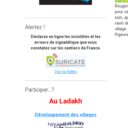
Diapo
Rougon
The great himalaya trail
pour ce
soin, a
ravin d
Alertez !
village
Pigeonn
Déclarez en ligne les incivilités et les
erreurs de signalétique que vous
constatez sur les sentiers de France.
Voir la Vidéo
Participer...?
Au Ladakh
Développement des villages