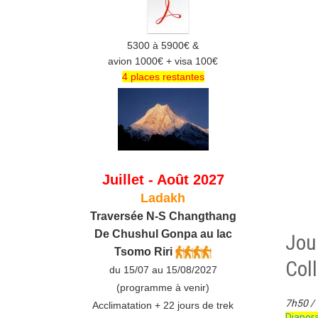
5300 à 5900€ &
avion 1000€ + visa 100€
4 places restantes
Juillet - Août 2027
Ladakh
Traversée N-S Changthang
De C
hushul
Gonpa au lac
Jour
Tsomo Riri
Col
du 15/07 au 15/08/2027
(programme à venir)
7h50 /
Acclimatation + 22 jours de trek
Diapo