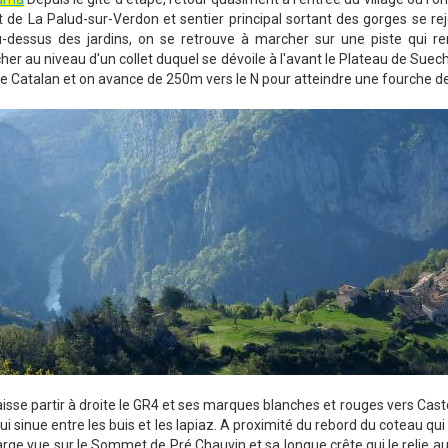
t de La Palud-sur-Verdon et sentier principal sortant des gorges se rej
u-dessus des jardins, on se retrouve à marcher sur une piste qui rem
er au niveau d'un collet duquel se dévoile à l'avant le Plateau de Suech.
e Catalan et on avance de 250m vers le N pour atteindre une fourche d
 laisse partir à droite le GR4 et ses marques blanches et rouges vers Cast
ui sinue entre les buis et les lapiaz. A proximité du rebord du coteau qu
arge vue sur le Sommet de Pré Chauvin et sa longue crête qui le relie a