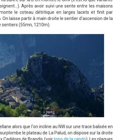
oignent...). Après avoir suivi une sente entre les maisons
onte le coteau détritique en larges lacets et finit par
 On laisse partir à main droite le sentier d'ascension de la
e sentiers (55mn, 1210m).
ellane alors que l'on incline au NW sur une trace balisée en
i surplombe le plateau de La Palud, on dispose sur la droite
ux Cadières de Brandis (voir
topo de la rando
). Les plaques