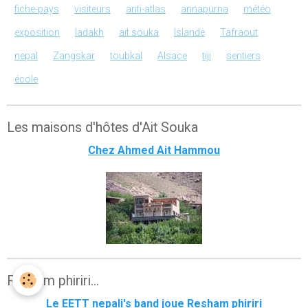
fiche-pays
visiteurs
anti-atlas
annapurna
météo
exposition
ladakh
ait souka
Islande
Tafraout
nepal
Zangskar
toubkal
Alsace
tiji
sentiers
école
Les maisons d'hôtes d'Ait Souka
Chez Ahmed Ait Hammou
Resham phiriri...
Le EETT nepali's band joue Resham phiriri