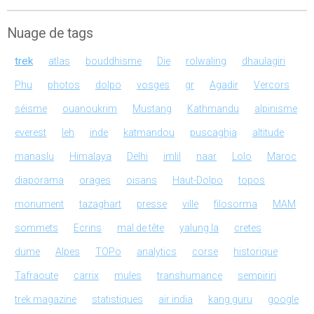
Nuage de tags
trek
atlas
bouddhisme
Die
rolwaling
dhaulagiri
Phu
photos
dolpo
vosges
gr
Agadir
Vercors
séisme
ouanoukrim
Mustang
Kathmandu
alpinisme
everest
leh
inde
katmandou
puscaghja
altitude
manaslu
Himalaya
Delhi
imlil
naar
Lolo
Maroc
diaporama
orages
oisans
Haut-Dolpo
topos
monument
tazaghart
presse
ville
filosorma
MAM
sommets
Ecrins
mal de tête
yalung la
cretes
dume
Alpes
TOPo
analytics
corse
historique
Tafraoute
carrix
mules
transhumance
sempiriri
trek magazine
statistiques
air india
kang guru
google