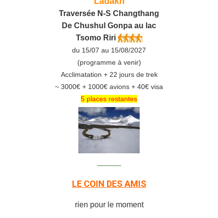
Ladakh
Traversée N-S Changthang
De C
hushul
Gonpa au lac
Tsomo Riri
du 15/07 au 15/08/2027
(programme à venir)
Acclimatation + 22 jours de trek
~ 3000€ + 1000€ avions + 40€ visa
5 places restantes
_______
LE COIN DES AMIS
rien pour le moment
_______