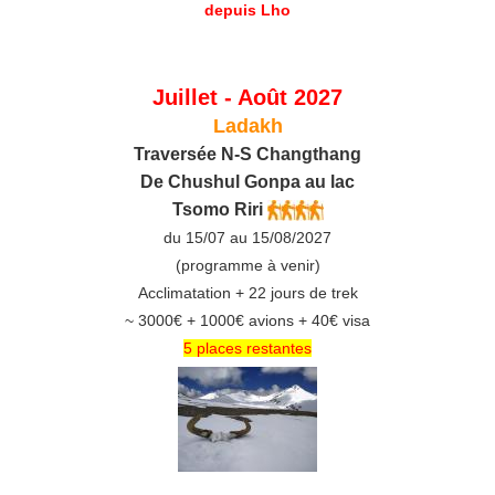
Juillet - Août 2027
Ladakh
Traversée N-S Changthang
De C
hushul
Gonpa au lac
Tsomo Riri
du 15/07 au 15/08/2027
(programme à venir)
Acclimatation + 22 jours de trek
~ 3000€ + 1000€ avions + 40€ visa
5 places restantes
_______