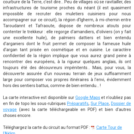
courbure de la Terre, c'est dire... Peu de villages où se ravitailler, des
infrastructures de tourisme proches du néant (il est quasiment
impossible de recruter des muletiers cuisiniers pour nous
accompagner sur ce circuit), la région d'Igherm, à mi-chemin entre
Taroudannt et Tafraoute, dispose de nombreux atouts pour
contenter le trekkeur : elle regorge d'amandiers, d'oliviers (on y fait
une excellente huile), de palmiers dattiers et bien entendu
d'arganiers dont le fruit permet de composer la fameuse huile
d'argan tant prisée en cosmétique et en cuisine. Le caractère
confidentiel de la région implique que vous aurez grand peine à
rencontrer des européens, à la rigueur quelques anglais, ils ont
toujours été des découvreurs impénitents... Mais, pour vous, la
découverte assurée d'un nouveau terrain de jeux suffisamment
large pour composer vos propres itinéraires à l'envi, évidemment
hors des sentiers battus, comme de bien entendu... !
La carte interactive est disponible sur
Google Maps
et n'oubliez pas
en fin de topo les sous-rubriques
Préparatifs
,
Sur Place
,
Dossier de
voyage
(avec la carte téléchargeable en PDF) et bien d'autres
choses encore.
Téléghargez la carte du circuit au format PDF :
Carte Tour de
l'Aklim