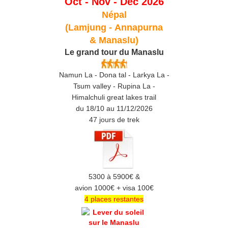
Oct - Nov - Déc 2026
Népal
(Lamjung -
Annapurna
& Manaslu)
Le grand tour du Manaslu
Namun La - Dona tal - Larkya La -
Tsum valley - Rupina La -
Himalchuli great lakes trail
du 18/10 au 11/12/2026
47 jours de trek
5300 à 5900€ &
avion 1000€ + visa 100€
4 places restantes