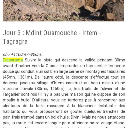
Jour 3 : Mdint Ouamouche - Irtem -
Tagragra
6h / +1100m / -300m.
Diaporama
Suivre la piste qui descend la vallée pendant 30mn
avant d’incliner vers la G pour emprunter un bon sentier en pente
douce qui conduit à un col bien large cerné de montagnes tabulaires
(45mn, 1301m). De l’autre côté, la descente s’effectue tout en
douceur jusqu’au village d’Irtem construit au beau milieu d’une
moraine fluviale (30mn, 1150m). Ici, les fruits de l’olivier et de
l’arganier sont rois ! Il n’y a pas une maison qui ne dispose de son
moulin à huile. D’ailleurs, vous ne tarderez pas à rencontrer aux
alentours de la belle mosquée à la blancheur éclatante des
habitants qui vous proposeront de goûter quelques tranches de
pain frais trempé dans un bol d’huile. Divin ! Mais ne nous attardons
pas, la route est encore longue pour atteindre notre village étape.