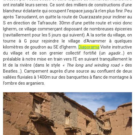
ont installé leurs serres. Ce sont des milliers de constructions d’une
blancheur éclatante qui occupent l’espace jusqu’à n’en plus finir. Peu
après Taroudannt, on quitte la route de Ouarzazate pour incliner au
S en direction de Tafraoute. 30mn d’une petite route et voici donc
Igherm, ce village commerçant disposant de nombreuses épiceries
(ravitaillement pour les 5 jours qui suivent). A la sortie du village, on
tourne à G pour rejoindre le village d’Anammer à quelques
kilomètres de goudron au SE d’Igherm.
Diaporama
Visite instructive
du village et de son grenier collectif fortifié (un
agadir
...) en
préalable à notre mise en train vers l’E en suivant tranquillement le
lit de la rivière (dans le style
« The long and winding road »
des
Beatles…). Campement auprès d’une source au confluent de deux
vallées fluviales à 1400m sur des banquettes à flanc de montagne à
l’ombre des arganiers.