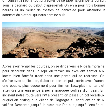
Un conseil : il faut à tout prix éviter de se taper la grimpette qui suit
sous le cagnard du début d’après-midi. On en a pour trois bonnes
heures et un millier de mètres de dénivelée pour atteindre le
sommet du plateau qui nous domine au N.
Après avoir rempli les gourdes, on se dirige vers le N de la moraine
pour découvrir dans un repli du terrain un excellent sentier aux
lacets bien formés tracé dans une pente qui se redresse. On
s’élève avec application, d’abord rudement puis, après avoir franchi
une épaule, plus doucement pour finir en faux-plat montant et
atteindre une éminence à peine marquée coiffée d’un cairn. En
inclinant notre route vers l’W à présent, on passe un col rocailleux
duquel on distingue le village de Tagragra au confluent de deux
vallées. Descente jusqu’à la piste que l’on suit jusqu’à l’entrée du