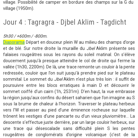
village. Possibilité de camper en bordure des champs sur la G du
village (1950m).
Jour 4 : Tagragra - Djbel Aklim - Tagdicht
5h30 / +600m / -800m.
Diaporama
Départ en douceur plein W au milieu des champs d’orge
et de blé. Sur notre droite la muraille du
Jbel
Aklim présente ses
falaises rougeâtres sous les rayons du soleil matinal. On s’élève
doucement jusqu’à presque atteindre le col de droite qui ferme la
vallée (1h30, 2200m). De là, une trace remonte un couloir à la pente
redressée, couloir que l’on suit jusqu’à prendre pied sur le plateau
sommital. Le sommet du
Jbel
Aklim n’est plus très loin : il suffit de
poursuivre entre les blocs erratiques à main D et découvrir le
sommet coiffé d’un cairn (1h, 2531m). D’en haut, la vue embrasse
la région jusqu’aux confins du désert saharien que l’on imagine au S
sous la brume de chaleur à l’horizon. Traverser le plateau herbeux
vers l’W et passer au pied d’une éminence rocheuse sur laquelle
trônent les vestiges d’une pancarte ou d’un vieux pluviomètre… La
descente s’effectue juste derrière, par un large couloir herbeux, sur
une trace qui désescalade sans difficulté plein S les pentes
rougeâtres de conglomérats d’origine volcanique (c’est de la