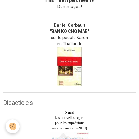
mais
il n'est plus réédité
.
Dommage...!
_______________
Daniel Gerbault
"BAN KO CHO MAE"
sur le peuple Karen
en Thaïlande
Didacticiels
Népal
Les nouvelles règles
pour les expéditions
avec sommet (07/2019)