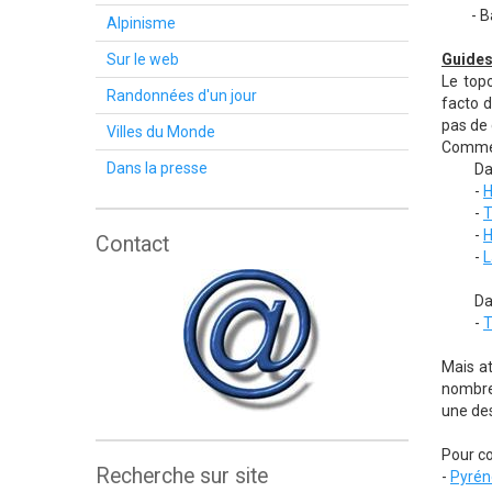
- Bachi
Alpinisme
Sur le web
Guides
Le top
Randonnées d'un jour
facto d
pas de 
Villes du Monde
Comme o
Dans la presse
Dans l
-
H
-
T
-
H
Contact
-
L
Dans l
-
T
Mais at
nombre
une des
Pour co
Recherche sur site
-
Pyrén