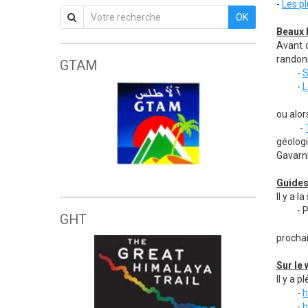
-
Les p
OK
Beaux 
Avant d
randonn
GTAM
-
S
-
L
ou alor
-
géologi
Gavarni
Grande traversée de l'Atlas marocain
Guides
Il y a 
- Pyré
GHT
- Pyré
procha
Sur le
Il y a 
-
h
-
h