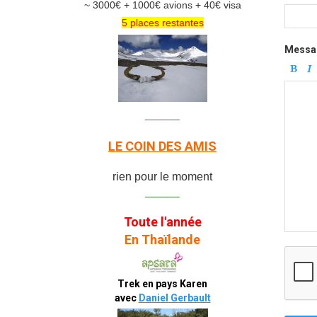
~ 3000€ + 1000€ avions + 40€ visa
5 places restantes
Messa
_______
LE COIN DES AMIS
rien pour le moment
_______
Toute l'année
En Thaïlande
Trek en pays Karen
avec
Daniel Gerbault