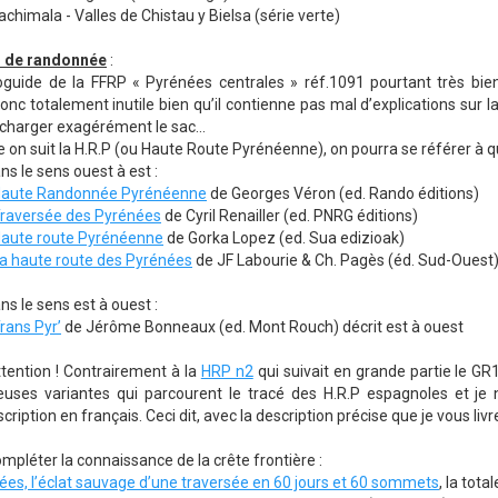
mala - Valles de Chistau y Bielsa (série verte)
 de randonnée
:
oguide de la FFRP « Pyrénées centrales » réf.1091 pourtant très bie
onc totalement inutile bien qu’il contienne pas mal d’explications sur la v
charger exagérément le sac...
n suit la H.R.P (ou Haute Route Pyrénéenne), on pourra se référer à q
e sens ouest à est :
aute Randonnée Pyrénéenne
de Georges Véron (ed. Rando éditions)
raversée des Pyrénées
de Cyril Renailler (ed. PNRG éditions)
aute route Pyrénéenne
de Gorka Lopez (ed. Sua edizioak)
a haute route des Pyrénées
de JF Labourie & Ch. Pagès (éd. Sud-Ouest
e sens est à ouest :
rans Pyr’
de Jérôme Bonneaux (ed. Mont Rouch) décrit est à ouest
tention ! Contrairement à la
HRP n2
qui suivait en grande partie le GR
uses variantes qui parcourent le tracé des H.R.P espagnoles et je 
cription en français. Ceci dit, avec la description précise que je vous livre
mpléter la connaissance de la crête frontière :
ées, l’éclat sauvage d’une traversée en 60 jours et 60 sommets
, la tot