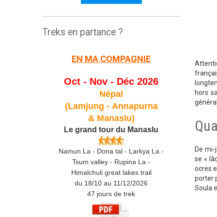
Treks en partance ?
EN MA COMPAGNIE
Attenti
frança
Oct - Nov - Déc 2026
longtem
hors sa
Népal
général
(Lamjung -
Annapurna
& Manaslu)
Qua
Le grand tour du Manaslu
De mi-
Namun La - Dona tal - Larkya La -
se « l
Tsum valley - Rupina La -
ocres e
Himalchuli great lakes trail
porter 
du 18/10 au 11/12/2026
Soula e
47 jours de trek