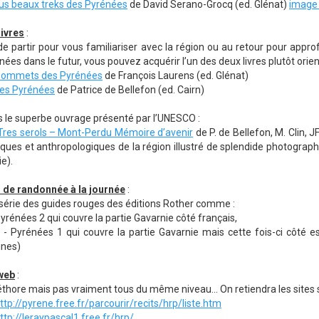
lus beaux treks des Pyrénées
de David Serano-Grocq (ed. Glénat)
image 
livres
:
e partir pour vous familiariser avec la région ou au retour pour appr
ées dans le futur, vous pouvez acquérir l’un des deux livres plutôt orien
ommets des Pyrénées
de François Laurens (ed. Glénat)
es Pyrénées
de Patrice de Bellefon (ed. Cairn)
s le superbe ouvrage présenté par l’UNESCO :
Tres serols – Mont-Perdu Mémoire d’avenir
de P. de Bellefon, M. Clin, J
ques et anthropologiques de la région illustré de splendide photograph
e).
 de randonnée à la journée
:
la série des guides rouges des éditions Rother comme :
nées 2 qui couvre la partie Gavarnie côté français,
nées 1 qui couvre la partie Gavarnie mais cette fois-ci côté es
ines)
 web
:
pléthore mais pas vraiment tous du même niveau... On retiendra les sites su
ttp://pyrene.free.fr/parcourir/recits/hrp/liste.htm
ttp://leraypascal1.free.fr/hrp/