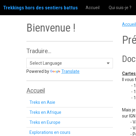
Trekkings hors des sentiers battus
Accueil
Qui suis-je ?
Bienvenue !
Accueil
Pré
Traduire...
Doc
Powered by
Translate
Cartes
Il vous
- 1748
Accueil
- 174
- 184
Treks en Asie
Mais je
Treks en Afrique
sur IGN
- Vall
Treks en Europe
- Valle
Explorations en cours
- Pose