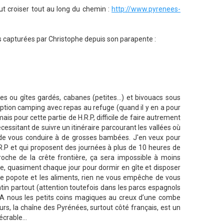
ut croiser tout au long du chemin :
http://www.pyrenees-
os capturées par Christophe depuis son parapente :
s ou gîtes gardés, cabanes (petites...) et bivouacs sous
option camping avec repas au refuge (quand il y en a pour
mais pour cette partie de H.R.P, difficile de faire autrement
écessitant de suivre un itinéraire parcourant les vallées où
ue de vous conduire à de grosses bambées. J'en veux pour
 H.R.P et qui proposent des journées à plus de 10 heures de
oche de la crête frontière, ça sera impossible à moins
e, quasiment chaque jour pour dormir en gîte et disposer
tre popote et les aliments, rien ne vous empêche de vous
atin partout (attention toutefois dans les parcs espagnols
. A nous les petits coins magiques au creux d’une combe
jours, la chaîne des Pyrénées, surtout côté français, est un
crable...