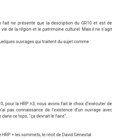
n fait ne présente que la description du GR10 et est de
ie de la région et le patrimoine culturel. Mais il ne s’agit
uelques ouvrages qui traitent du sujet comme :
)
10, pour la HRP n3, nous avons fait le choix d'exécuter de
n'ai pas connaissance de l'existence d'un ouvrage avec
 dans ce topo, "ça devrait le faire"...
ale HRP + les sommets, le récit de David Génestal