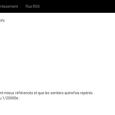
rtissement
Flux RSS
ifs
sont mieux référencés et que les sentiers autrefois repérés
au 1/25000e :