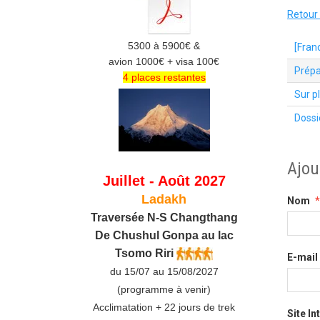
Retour 
5300 à 5900€ &
[Fran
avion 1000€ + visa 100€
Prépa
4 places restantes
Sur p
Dossi
Ajou
Juillet - Août 2027
Ladakh
Nom
Traversée N-S Changthang
De C
hushul
Gonpa au lac
Tsomo Riri
E-mail
du 15/07 au 15/08/2027
(programme à venir)
Acclimatation + 22 jours de trek
Site In