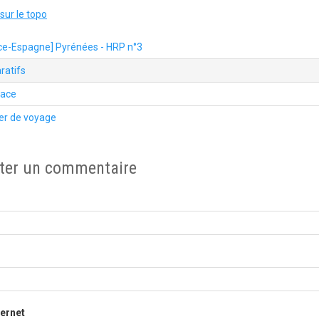
sur le topo
ce-Espagne] Pyrénées - HRP n°3
ratifs
lace
er de voyage
ter un commentaire
ternet