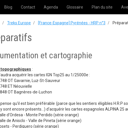
Blog
Contact
Agenda
Glossaire
Plan du site
Ave
Treks Europe
[France-Espagne] Pyrénées - HRP n°3
Préparat
paratifs
umentation et cartographie
 topographiques
:
 faudra acquérir les cartes IGN Top25 au 1/25000e :
 OT Gavarnie, Luz-St-Sauveur
8 ET Néouvielle
8 OT Bagnères-de-Luchon
 pense qu'il est bien préférable (parce que les sentiers éligibles H.R.P 
 y sont encore présents...) d'acquérir les cartes espagnoles ALPINA 25 
e d'Ordesa - Monte Perdido (série orange)
 de Anisclo - Valle de Pineta (série orange)
ts - Perdiguero (série orange)