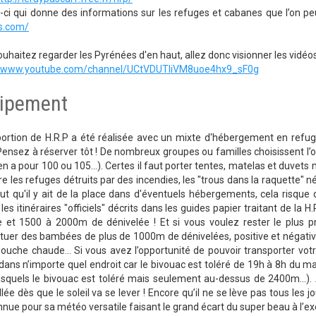
i-ci qui donne des informations sur les refuges et cabanes que l’on pe
s.com/
uhaitez regarder les Pyrénées d'en haut, allez donc visionner les vidé
//www.youtube.com/channel/UCtVDUTliVM8uoe4hx9_sF0g
ipement
ortion de H.R.P a été réalisée avec un mixte d'hébergement en refuge
Pensez à réserver tôt ! De nombreux groupes ou familles choisissent l’
y en a pour 100 ou 105...). Certes il faut porter tentes, matelas et duvets 
re les refuges détruits par des incendies, les "trous dans la raquette" n
eut qu'il y ait de la place dans d'éventuels hébergements, cela risq
les itinéraires "officiels" décrits dans les guides papier traitant de la
 et 1500 à 2000m de dénivelée ! Et si vous voulez rester le plus pr
tuer des bambées de plus de 1000m de dénivelées, positive et négativ
ouche chaude... Si vous avez l’opportunité de pouvoir transporter vo
 dans n’importe quel endroit car le bivouac est toléré de 19h à 8h du m
esquels le bivouac est toléré mais seulement au-dessus de 2400m...)
llée dès que le soleil va se lever ! Encore qu’il ne se lève pas tous les 
nue pour sa météo versatile faisant le grand écart du super beau à l’exé