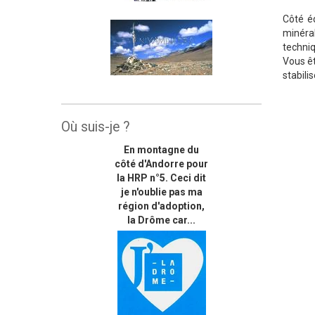
Côté é
minéral
techni
Vous ê
stabili
Où suis-je ?
En montagne du
côté d'Andorre pour
la HRP n°5. Ceci dit
je n'oublie pas ma
région d'adoption,
la Drôme car...