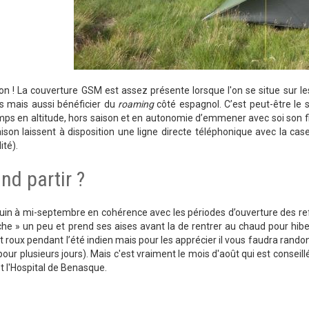
on ! La couverture GSM est assez présente lorsque l'on se situe sur l
is mais aussi bénéficier du
roaming
côté espagnol. C’est peut-être le se
ps en altitude, hors saison et en autonomie d’emmener avec soi son fi
ison laissent à disposition une ligne directe téléphonique avec la ca
ité).
nd partir ?
juin à mi-septembre en cohérence avec les périodes d’ouverture des 
âche » un peu et prend ses aises avant la de rentrer au chaud pour hi
t roux pendant l’été indien mais pour les apprécier il vous faudra rando
pour plusieurs jours). Mais c'est vraiment le mois d'août qui est conseil
t l'Hospital de Benasque.