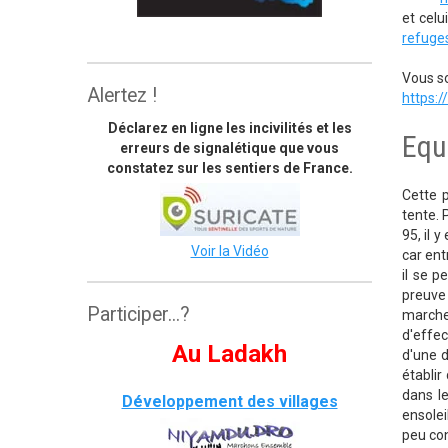
et celu
The great himalaya trail
refuge
Vous so
Alertez !
https:
Déclarez en ligne les incivilités et les
Equ
erreurs de signalétique que vous
constatez sur les sentiers de France.
Cette p
tente. 
95, il 
Voir la Vidéo
car ent
il se p
preuve 
Participer...?
marche
d'effec
Au Ladakh
d'une d
établir
dans l
Développement des villages
ensolei
peu con