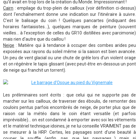
qu’il avait en trop lors de la création du Monde. Impressionnant !
Cairn
: empilage du trop-plein de cailloux (voir définition ci-dessus)
dont l'enchaînement donne une indication sur l’itinéraire à suivre.
C’est le balisage du coin ! Quelques pancartes (indiquant des
horaires fantaisistes...), quelques marques de peinture (souvent
vieilles... à l’exception de celles du GR10 distillées avec parcimonie)
mais rien d'autre que du caillou !
Neige
: Matière qui à tendance à occuper des combes arides peu
exposées aux rayons du soleil même si la saison est bien avancée.
Un peu de vent glacial ou une chute de grêle lors d’un violent orage
et on régénère le tapis glissant (avec peut-être en-dessous un pont
de neige qui franchit un torrent).
Les préliminaires sont écrits : que celui qui ne supporte pas de
marcher sur les cailloux, de traverser des éboulis, de remonter des
couloirs pentus parfois encombrés de neige, de porter plus que de
raison car la météo dans le coin étant versatile (et parfois
imprévisible)... on est condamné à emporter avec soi les vêtements
et le matériel technique idoines, je ne lui conseille VRAIMENT pas de
se mesurer à la HRP. Certes, les paysages sont d’une beauté à
couper le souffle (enfin, pas que les paysages...) mais si