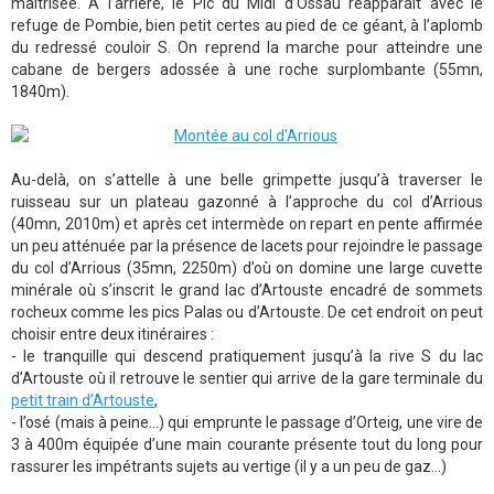
maîtrisée. A l’arrière, le Pic du Midi d’Ossau réapparaît avec le
refuge de Pombie, bien petit certes au pied de ce géant, à l’aplomb
du redressé couloir S. On reprend la marche pour atteindre une
cabane de bergers adossée à une roche surplombante (55mn,
1840m).
Au-delà, on s’attelle à une belle grimpette jusqu’à traverser le
ruisseau sur un plateau gazonné à l’approche du col d’Arrious
(40mn, 2010m) et après cet intermède on repart en pente affirmée
un peu atténuée par la présence de lacets pour rejoindre le passage
du col d’Arrious (35mn, 2250m) d’où on domine une large cuvette
minérale où s’inscrit le grand lac d’Artouste encadré de sommets
rocheux comme les pics Palas ou d’Artouste. De cet endroit on peut
choisir entre deux itinéraires :
- le tranquille qui descend pratiquement jusqu’à la rive S du lac
d’Artouste où il retrouve le sentier qui arrive de la gare terminale du
petit train d’Artouste
,
- l’osé (mais à peine...) qui emprunte le passage d’Orteig, une vire de
3 à 400m équipée d’une main courante présente tout du long pour
rassurer les impétrants sujets au vertige (il y a un peu de gaz...)