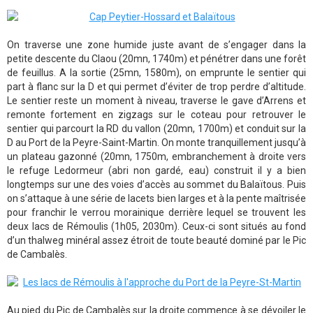
On traverse une zone humide juste avant de s’engager dans la
petite descente du Claou (20mn, 1740m) et pénétrer dans une forêt
de feuillus. A la sortie (25mn, 1580m), on emprunte le sentier qui
part à flanc sur la D et qui permet d’éviter de trop perdre d’altitude.
Le sentier reste un moment à niveau, traverse le gave d’Arrens et
remonte fortement en zigzags sur le coteau pour retrouver le
sentier qui parcourt la RD du vallon (20mn, 1700m) et conduit sur la
D au Port de la Peyre-Saint-Martin. On monte tranquillement jusqu’à
un plateau gazonné (20mn, 1750m, embranchement à droite vers
le refuge Ledormeur (abri non gardé, eau) construit il y a bien
longtemps sur une des voies d’accès au sommet du Balaïtous. Puis
on s’attaque à une série de lacets bien larges et à la pente maîtrisée
pour franchir le verrou morainique derrière lequel se trouvent les
deux lacs de Rémoulis (1h05, 2030m). Ceux-ci sont situés au fond
d’un thalweg minéral assez étroit de toute beauté dominé par le Pic
de Cambalès.
Au pied du Pic de Cambalès sur la droite commence à se dévoiler le