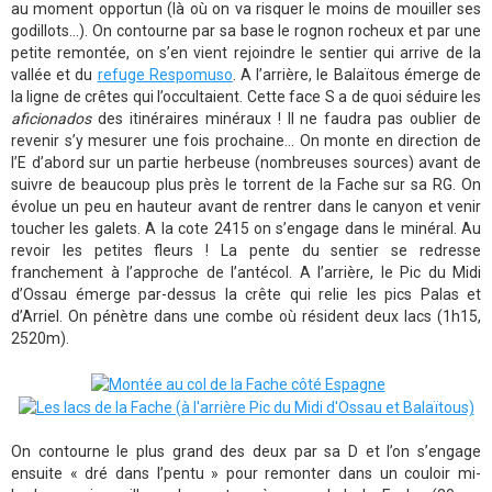
au moment opportun (là où on va risquer le moins de mouiller ses
godillots...). On contourne par sa base le rognon rocheux et par une
petite remontée, on s’en vient rejoindre le sentier qui arrive de la
vallée et du
refuge Respomuso
. A l’arrière, le Balaïtous émerge de
la ligne de crêtes qui l’occultaient. Cette face S a de quoi séduire les
aficionados
des itinéraires minéraux ! Il ne faudra pas oublier de
revenir s’y mesurer une fois prochaine... On monte en direction de
l’E d’abord sur un partie herbeuse (nombreuses sources) avant de
suivre de beaucoup plus près le torrent de la Fache sur sa RG. On
évolue un peu en hauteur avant de rentrer dans le canyon et venir
toucher les galets. A la cote 2415 on s’engage dans le minéral. Au
revoir les petites fleurs ! La pente du sentier se redresse
franchement à l’approche de l’antécol. A l’arrière, le Pic du Midi
d’Ossau émerge par-dessus la crête qui relie les pics Palas et
d’Arriel. On pénètre dans une combe où résident deux lacs (1h15,
2520m).
On contourne le plus grand des deux par sa D et l’on s’engage
ensuite « dré dans l’pentu » pour remonter dans un couloir mi-