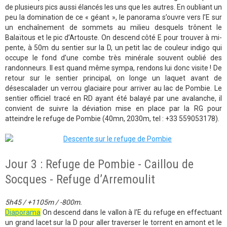
de plusieurs pics aussi élancés les uns que les autres. En oubliant un
peu la domination de ce « géant », le panorama s’ouvre vers l’E sur
un enchaînement de sommets au milieu desquels trônent le
Balaïtous et le pic d’Artouste. On descend côté E pour trouver à mi-
pente, à 50m du sentier sur la D, un petit lac de couleur indigo qui
occupe le fond d’une combe très minérale souvent oublié des
randonneurs. Il est quand même sympa, rendons lui donc visite ! De
retour sur le sentier principal, on longe un laquet avant de
désescalader un verrou glaciaire pour arriver au lac de Pombie. Le
sentier officiel tracé en RD ayant été balayé par une avalanche, il
convient de suivre la déviation mise en place par la RG pour
atteindre le refuge de Pombie (40mn, 2030m, tel : +33 559053178).
Jour 3 : Refuge de Pombie - Caillou de
Socques - Refuge d’Arremoulit
5h45 / +1105m / -800m.
Diaporama
On descend dans le vallon à l’E du refuge en effectuant
un grand lacet sur la D pour aller traverser le torrent en amont et le