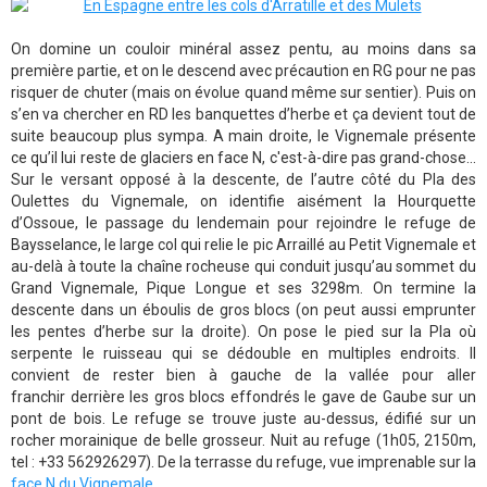
On domine un couloir minéral assez pentu, au moins dans sa
première partie, et on le descend avec précaution en RG pour ne pas
risquer de chuter (mais on évolue quand même sur sentier). Puis on
s’en va chercher en RD les banquettes d’herbe et ça devient tout de
suite beaucoup plus sympa. A main droite, le Vignemale présente
ce qu’il lui reste de glaciers en face N, c'est-à-dire pas grand-chose...
Sur le versant opposé à la descente, de l’autre côté du Pla des
Oulettes du Vignemale, on identifie aisément la Hourquette
d’Ossoue, le passage du lendemain pour rejoindre le refuge de
Baysselance, le large col qui relie le pic Arraillé au Petit Vignemale et
au-delà à toute la chaîne rocheuse qui conduit jusqu’au sommet du
Grand Vignemale, Pique Longue et ses 3298m. On termine la
descente dans un éboulis de gros blocs (on peut aussi emprunter
les pentes d’herbe sur la droite). On pose le pied sur la Pla où
serpente le ruisseau qui se dédouble en multiples endroits. Il
convient de rester bien à gauche de la vallée pour aller
franchir derrière les gros blocs effondrés le gave de Gaube sur un
pont de bois. Le refuge se trouve juste au-dessus, édifié sur un
rocher morainique de belle grosseur. Nuit au refuge (1h05, 2150m,
tel : +33 562926297). De la terrasse du refuge, vue imprenable sur la
face N du Vignemale
.