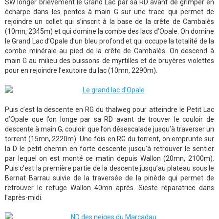
SW longer brièvement le Grand Lac par sa RD avant de grimper en
écharpe dans les pentes à main G sur une trace qui permet de
rejoindre un collet qui s’inscrit à la base de la crête de Cambalès
(10mn, 2345m) et qui domine la combe des lacs d’Opale. On domine
le Grand Lac d’Opale d’un bleu profond et qui occupe la totalité de la
combe minérale au pied de la crête de Cambalès. On descend à
main G au milieu des buissons de myrtilles et de bruyères violettes
pour en rejoindre l’exutoire du lac (10mn, 2290m).
Puis c’est la descente en RG du thalweg pour atteindre le Petit Lac
d’Opale que l’on longe par sa RD avant de trouver le couloir de
descente à main G, couloir que l’on désescalade jusqu’à traverser un
torrent (15mn, 2220m). Une fois en RG du torrent, on emprunte sur
la D le petit chemin en forte descente jusqu’à retrouver le sentier
par lequel on est monté ce matin depuis Wallon (20mn, 2100m).
Puis c’est la première partie de la descente jusqu’au plateau sous le
Bernat Barrau suivie de la traversée de la pinède qui permet de
retrouver le refuge Wallon 40mn après. Sieste réparatrice dans
l’après-midi.