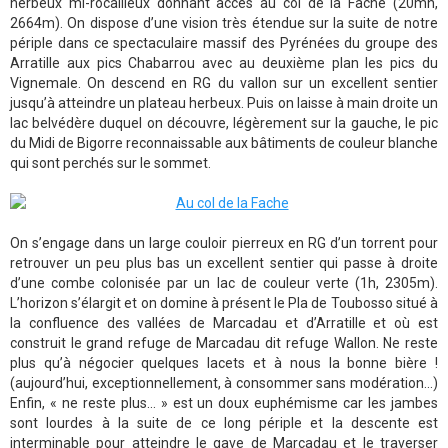
herbeux mi-rocailleux donnant accès au col de la Fache (20mn,
2664m). On dispose d’une vision très étendue sur la suite de notre
périple dans ce spectaculaire massif des Pyrénées du groupe des
Arratille aux pics Chabarrou avec au deuxième plan les pics du
Vignemale. On descend en RG du vallon sur un excellent sentier
jusqu’à atteindre un plateau herbeux. Puis on laisse à main droite un
lac belvédère duquel on découvre, légèrement sur la gauche, le pic
du Midi de Bigorre reconnaissable aux bâtiments de couleur blanche
qui sont perchés sur le sommet.
On s’engage dans un large couloir pierreux en RG d’un torrent pour
retrouver un peu plus bas un excellent sentier qui passe à droite
d’une combe colonisée par un lac de couleur verte (1h, 2305m).
L’horizon s’élargit et on domine à présent le Pla de Toubosso situé à
la confluence des vallées de Marcadau et d’Arratille et où est
construit le grand refuge de Marcadau dit refuge Wallon. Ne reste
plus qu’à négocier quelques lacets et à nous la bonne bière !
(aujourd’hui, exceptionnellement, à consommer sans modération...)
Enfin, « ne reste plus... » est un doux euphémisme car les jambes
sont lourdes à la suite de ce long périple et la descente est
interminable pour atteindre le gave de Marcadau et le traverser