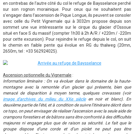
en contrebas de l’autre côté du col le refuge de Baysselance perché
sur son rognon morainique. Pour ceux qui ne souhaitent pas
s’engager dans l’ascension de Pique Longue, ils peuvent se consoler
avec celle du Petit Vignemale qui à 3032m propose depuis son
sommet une vue intéressante sur le cirque du glacier d’Ossoue
situé en face S du massif (compter 1h30 à 2h A/R / +220m / -220m
pour cette excursion). Pour rejoindre le refuge depuis le col, on suit
le chemin en faible pente qui évolue en RG du thalweg (20mn,
2650m, tel : +33 562924025).
Ascension optionnelle du Vignemale
:
Information liminaire : On va évoluer dans le domaine de la haute-
montagne avec la remontée d’un glacier qui présente, bien que
menacé de disparition à moyen terme, quelques crevasses (voir
image d'archives du milieu du XXe siècle
en noir et blanc). En
deuxième partie de l’été, et à condition de suivre l’itinéraire décrit dans
ce topo, on peut envisager de réaliser l’ascension avec la seule aide de
crampons forestiers et de bâtons sans être confronté à des difficultés
majeures ni engager plus que de raison sa sécurité. Le fait que le
groupe dispose d’une corde et d’un piolet ne peut pas être