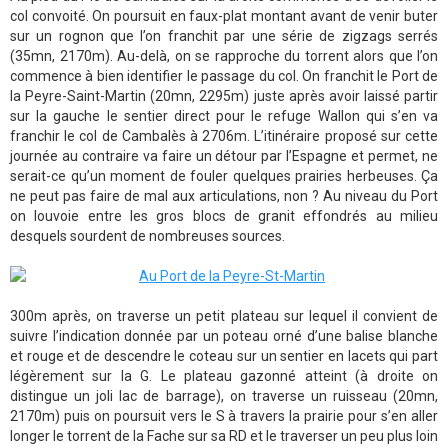
col convoité. On poursuit en faux-plat montant avant de venir buter
sur un rognon que l’on franchit par une série de zigzags serrés
(35mn, 2170m). Au-delà, on se rapproche du torrent alors que l’on
commence à bien identifier le passage du col. On franchit le Port de
la Peyre-Saint-Martin (20mn, 2295m) juste après avoir laissé partir
sur la gauche le sentier direct pour le refuge Wallon qui s’en va
franchir le col de Cambalès à 2706m. L’itinéraire proposé sur cette
journée au contraire va faire un détour par l’Espagne et permet, ne
serait-ce qu’un moment de fouler quelques prairies herbeuses. Ça
ne peut pas faire de mal aux articulations, non ? Au niveau du Port
on louvoie entre les gros blocs de granit effondrés au milieu
desquels sourdent de nombreuses sources.
300m après, on traverse un petit plateau sur lequel il convient de
suivre l’indication donnée par un poteau orné d’une balise blanche
et rouge et de descendre le coteau sur un sentier en lacets qui part
légèrement sur la G. Le plateau gazonné atteint (à droite on
distingue un joli lac de barrage), on traverse un ruisseau (20mn,
2170m) puis on poursuit vers le S à travers la prairie pour s’en aller
longer le torrent de la Fache sur sa RD et le traverser un peu plus loin