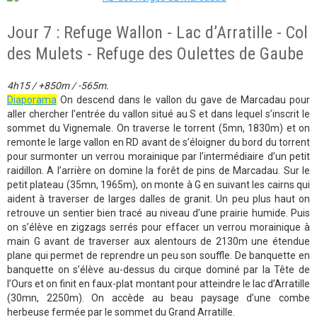
Jour 7 : Refuge Wallon - Lac d’Arratille - Col
des Mulets - Refuge des Oulettes de Gaube
4h15 / +850m / -565m.
Diaporama
On descend dans le vallon du gave de Marcadau pour
aller chercher l’entrée du vallon situé au S et dans lequel s’inscrit le
sommet du Vignemale. On traverse le torrent (5mn, 1830m) et on
remonte le large vallon en RD avant de s’éloigner du bord du torrent
pour surmonter un verrou morainique par l’intermédiaire d’un petit
raidillon. A l’arrière on domine la forêt de pins de Marcadau. Sur le
petit plateau (35mn, 1965m), on monte à G en suivant les cairns qui
aident à traverser de larges dalles de granit. Un peu plus haut on
retrouve un sentier bien tracé au niveau d’une prairie humide. Puis
on s’élève en zigzags serrés pour effacer un verrou morainique à
main G avant de traverser aux alentours de 2130m une étendue
plane qui permet de reprendre un peu son souffle. De banquette en
banquette on s’élève au-dessus du cirque dominé par la Tête de
l’Ours et on finit en faux-plat montant pour atteindre le lac d’Arratille
(30mn, 2250m). On accède au beau paysage d’une combe
herbeuse fermée par le sommet du Grand Arratille.