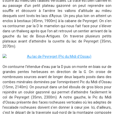
s’ouvre au milieu des falaises verticales. La trace est bien cairnée et
au passage d’un petit plateau gazonné on peut reprendre son
souffle et découvrir à l’arrière les vallons d’altitude au milieu
desquels sont lovés les lacs d’Ayous. Un peu plus loin on atteint un
enclos à bestiaux (45mn, 1900m) à la cabane de Peyreget. On s’en
va contourner par la D le mamelon qui nous fait face pour s’élever
dans un thalweg après que l’on ait retrouvé un sentier arrivant de la
gauche du lac de Bious-Artigues. On traverse plusieurs petits
plateaux avant d’atteindre la cuvette du lac de Peyreget (35mn,
2070m).
On contourne l’étendue d’eau par la D puis on monte en biais sur de
grandes pentes herbeuses en direction de la G. On croise de
nombreuses sources avant de longer deux laquets posés dans des
combes minérales dominées par l’omniprésent Pic du Midi d’Ossau
(15mn, 2140m). On poursuit dans un bel éboulis de gros blocs pour
rejoindre un couloir gazonné qui permet d’atteindre facilement le
col de Peyreget (35mn, 2300m). A notre gauche, le Pic du Midi
d’Ossau présente des faces rocheuses verticales où les adeptes de
l’escalade rocheuses doivent s’en donner à cœur joie. Ici, d’ailleurs,
c’est le départ de la traversée sud-nord de la montagne composée