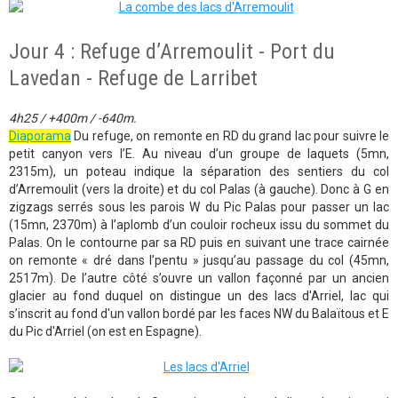
Jour 4 : Refuge d’Arremoulit - Port du
Lavedan - Refuge de Larribet
4h25 / +400m / -640m.
Diaporama
Du refuge, on remonte en RD du grand lac pour suivre le
petit canyon vers l’E. Au niveau d’un groupe de laquets (5mn,
2315m), un poteau indique la séparation des sentiers du col
d’Arremoulit (vers la droite) et du col Palas (à gauche). Donc à G en
zigzags serrés sous les parois W du Pic Palas pour passer un lac
(15mn, 2370m) à l’aplomb d’un couloir rocheux issu du sommet du
Palas. On le contourne par sa RD puis en suivant une trace cairnée
on remonte « dré dans l’pentu » jusqu’au passage du col (45mn,
2517m). De l’autre côté s’ouvre un vallon façonné par un ancien
glacier au fond duquel on distingue un des lacs d'Arriel, lac qui
s’inscrit au fond d'un vallon bordé par les faces NW du Balaïtous et E
du Pic d'Arriel (on est en Espagne).