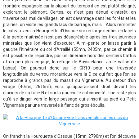
frontière espagnole car la plupart du temps il en est plutôt éloigné,
explorant le piémont. Certes, ce n’est pas dénué d’intérêt, on
traverse pas mal de villages, on est davantage dans les forêts et les
prairies, on visite les grands lacs de barrage, mais... Alors remonter
le coteau vers la Hourquette d’Ossoue sur un large sentier en lacets
à la pente maîtrisée n’est pas désagréable après les trois journées
minérales que l’on vient d’exécuter. A mi-pente on laisse partir à
gauche l’itinéraire du col d’Arraillé (55mn, 2435m, par ce chemin il
est possible de rejoindre, par un itinéraire hors des sentiers battus
et un peu plus engagé, le refuge de Baysselance via le vallon de
Labas). On poursuit donc sur le GR10 pour une traversée
longitudinale du verrou morainique vers la D ce qui fait que l’on se
rapproche à grands pas du massif du Vignemale. Au détour d’un
virage (40mn, 2615m), voici qu’apparaissent droit devant les
glaciers de sa face N et sur la gauche le col convoité. Il ne reste plus
qu’à se diriger vers le large passage qui s’inscrit au pied du Petit
Vignemale par une traversée à flanc de gros éboulis.
On franchit la Hourquette d’Ossoue (15mn, 2790m) et l’on découvre