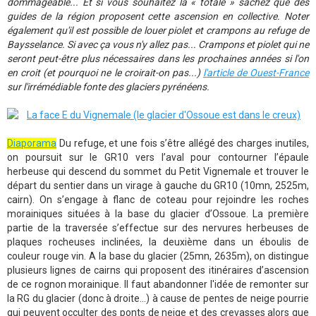
dommageable... Et si vous souhaitez la « totale » sachez que des
guides de la région proposent cette ascension en collective. Noter
également qu'il est possible de louer piolet et crampons au refuge de
Baysselance. Si avec ça vous n'y allez pas... Crampons et piolet qui ne
seront peut-être plus nécessaires dans les prochaines années si l'on
en croit (et pourquoi ne le croirait-on pas...)
l'article de Ouest-France
sur l'irrémédiable fonte des glaciers pyrénéens.
Diaporama
Du refuge, et une fois s’être allégé des charges inutiles,
on poursuit sur le GR10 vers l’aval pour contourner l’épaule
herbeuse qui descend du sommet du Petit Vignemale et trouver le
départ du sentier dans un virage à gauche du GR10 (10mn, 2525m,
cairn). On s’engage à flanc de coteau pour rejoindre les roches
morainiques situées à la base du glacier d’Ossoue. La première
partie de la traversée s’effectue sur des nervures herbeuses de
plaques rocheuses inclinées, la deuxième dans un éboulis de
couleur rouge vin. A la base du glacier (25mn, 2635m), on distingue
plusieurs lignes de cairns qui proposent des itinéraires d’ascension
de ce rognon morainique. Il faut abandonner l'idée de remonter sur
la RG du glacier (donc à droite...) à cause de pentes de neige pourrie
qui peuvent occulter des ponts de neige et des crevasses alors que