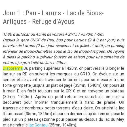
Jour 1 : Pau - Laruns - Lac de Bious-
Artigues - Refuge d’Ayous
1h30 d'autocar ou 45mn de voiture + 2h15 / +570m / -0m.
Depuis la gare SNCF de Pau, bus pour Laruns (2 à 3 par jour) puis
navette de Laruns (2 par jour seulement en juillet et août) au parking
inférieur de Bious-Oumettes sous le lac de Bious-Artigues. On rejoint
à pieds le parking supérieur (ouvert en saison pour une centaine de
voitures) à proximité du lac en 20mn.
Diaporama
Du parking supérieur à 1420m, on part vers le S longer le
lac sur sa RD en suivant les marques du GR10. On évolue sur un
sentier étale avant de traverser le torrent pour se mesurer à une
forte grimpette jusqu’à un plat dégagé (35mn, 1540m). On poursuit
à main D en forêt toujours sur le GR10 et on traverse un plateau
(30mn, 1700m). Après un petit retour en sous-bois, on sort à
découvert pour monter tranquillement à flanc de prairie. On
traverse de nombreux petits torrents d’eau claire. On atteint le lac
Roumassot (35mn, 1845m) et par un dernier coup de rein on pose le
pied sur un plateau gazonné pour passer au-dessus du lac du Mey
et atteindre le
lac Gentau
(25mn, 1940m).