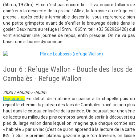
(50mn, 1970m). Et ce n’est pas encore fini... Il va encore falloir « se
goinfrer » la descente de la prairie ! Allez, la terrasse du refuge est
proche : après cette interminable descente, vous reprendrez bien
une petite grimpette avant de s’enfiler le breuvage désiré dans le
gosier. Deux nuits au refuge (15mn, 1865m, tel : +33 562926428) qui
vont encadrer une journée de repos, enfin presque. On ne va pas
briser une si bonne dynamique...
Jour 6 : Refuge Wallon - Boucle des lacs de
Cambalès - Refuge Wallon
2h35 / +500m / -500m.
Diaporama
En début de matinée on passe à la chapelle puis on
rejoint le chemin du plateau des lacs de Cambalès tracé un peu plus
haut dans le coteau en lisière de la pinède. On poursuit par une série
de lacets au milieu des pins cembros avant de sortir à découvert au
pied du large vallon dans lequel on imagine que chaque combe est
« habitée » par un lac (c’est ce qu’on apprend à la lecture de la carte
IGN...). Sur le premier plateau gazonné que l’on traverse, on laisse