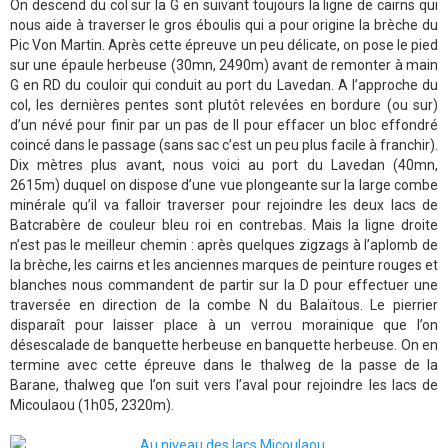
On descend du col sur la G en suivant toujours la ligne de cairns qui
nous aide à traverser le gros éboulis qui a pour origine la brèche du
Pic Von Martin. Après cette épreuve un peu délicate, on pose le pied
sur une épaule herbeuse (30mn, 2490m) avant de remonter à main
G en RD du couloir qui conduit au port du Lavedan. A l’approche du
col, les dernières pentes sont plutôt relevées en bordure (ou sur)
d’un névé pour finir par un pas de II pour effacer un bloc effondré
coincé dans le passage (sans sac c’est un peu plus facile à franchir).
Dix mètres plus avant, nous voici au port du Lavedan (40mn,
2615m) duquel on dispose d’une vue plongeante sur la large combe
minérale qu’il va falloir traverser pour rejoindre les deux lacs de
Batcrabère de couleur bleu roi en contrebas. Mais la ligne droite
n’est pas le meilleur chemin : après quelques zigzags à l’aplomb de
la brèche, les cairns et les anciennes marques de peinture rouges et
blanches nous commandent de partir sur la D pour effectuer une
traversée en direction de la combe N du Balaïtous. Le pierrier
disparaît pour laisser place à un verrou morainique que l’on
désescalade de banquette herbeuse en banquette herbeuse. On en
termine avec cette épreuve dans le thalweg de la passe de la
Barane, thalweg que l’on suit vers l’aval pour rejoindre les lacs de
Micoulaou (1h05, 2320m).