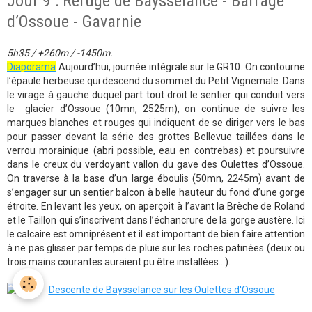
Jour 9 : Refuge de Baysselance - Barrage
d’Ossoue - Gavarnie
5h35 / +260m / -1450m.
Diaporama
Aujourd’hui, journée intégrale sur le GR10. On contourne
l’épaule herbeuse qui descend du sommet du Petit Vignemale. Dans
le virage à gauche duquel part tout droit le sentier qui conduit vers
le glacier d’Ossoue (10mn, 2525m), on continue de suivre les
marques blanches et rouges qui indiquent de se diriger vers le bas
pour passer devant la série des grottes Bellevue taillées dans le
verrou morainique (abri possible, eau en contrebas) et poursuivre
dans le creux du verdoyant vallon du gave des Oulettes d’Ossoue.
On traverse à la base d’un large éboulis (50mn, 2245m) avant de
s’engager sur un sentier balcon à belle hauteur du fond d’une gorge
étroite. En levant les yeux, on aperçoit à l’avant la Brèche de Roland
et le Taillon qui s’inscrivent dans l’échancrure de la gorge austère. Ici
le calcaire est omniprésent et il est important de bien faire attention
à ne pas glisser par temps de pluie sur les roches patinées (deux ou
trois mains courantes auraient pu être installées...).