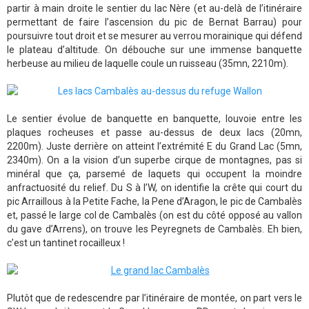
partir à main droite le sentier du lac Nère (et au-delà de l’itinéraire
permettant de faire l’ascension du pic de Bernat Barrau) pour
poursuivre tout droit et se mesurer au verrou morainique qui défend
le plateau d’altitude. On débouche sur une immense banquette
herbeuse au milieu de laquelle coule un ruisseau (35mn, 2210m).
Le sentier évolue de banquette en banquette, louvoie entre les
plaques rocheuses et passe au-dessus de deux lacs (20mn,
2200m). Juste derrière on atteint l’extrémité E du Grand Lac (5mn,
2340m). On a la vision d’un superbe cirque de montagnes, pas si
minéral que ça, parsemé de laquets qui occupent la moindre
anfractuosité du relief. Du S à l’W, on identifie la crête qui court du
pic Arraillous à la Petite Fache, la Pene d’Aragon, le pic de Cambalès
et, passé le large col de Cambalès (on est du côté opposé au vallon
du gave d’Arrens), on trouve les Peyregnets de Cambalès. Eh bien,
c’est un tantinet rocailleux !
Plutôt que de redescendre par l’itinéraire de montée, on part vers le