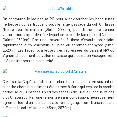
On contourne le lac par sa RG pour aller chercher les banquettes
herbeuses qui se trouvent sous le large passage du col. On laisse
l’herbe pour le minéral (25mn, 2330m) pour franchir le dernier
verrou morainique derrière lequel se cache le lac du col d’Arratille
(30mn, 2500m). Par une traversée à flanc d’éboulis on rejoint
rapidement le col d’Arratille au pied du sommet éponyme (5mn,
2520m). Les faces rocailleuses très redressées du versant NW du
Vignemale donnent au vallon encaissé qui s’ouvre en Espagne vers
le S une impression d’austérité.
C’est sur la G qu’il va falloir aller chercher « le salut » en suivant un
superbe chemin quasiment étale tracé à flanc qui explore la combe
herbeuse qui s’inscrit au pied des faces S de Tuque Blanque et des
pics Chabarrou. Par une remontée sans concession, heureusement
agrémentée d’un sentier tracé en zigzags, on franchit sans
difficulté le col des Mulets (45mn, 2570m).