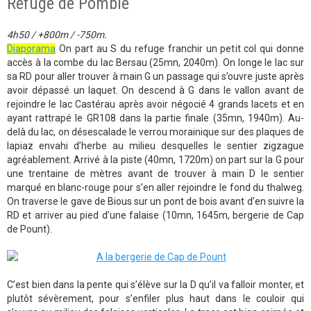
Refuge de Pombie
4h50 / +800m / -750m.
Diaporama
On part au S du refuge franchir un petit col qui donne
accès à la combe du lac Bersau (25mn, 2040m). On longe le lac sur
sa RD pour aller trouver à main G un passage qui s’ouvre juste après
avoir dépassé un laquet. On descend à G dans le vallon avant de
rejoindre le lac Castérau après avoir négocié 4 grands lacets et en
ayant rattrapé le GR108 dans la partie finale (35mn, 1940m). Au-
delà du lac, on désescalade le verrou morainique sur des plaques de
lapiaz envahi d’herbe au milieu desquelles le sentier zigzague
agréablement. Arrivé à la piste (40mn, 1720m) on part sur la G pour
une trentaine de mètres avant de trouver à main D le sentier
marqué en blanc-rouge pour s’en aller rejoindre le fond du thalweg.
On traverse le gave de Bious sur un pont de bois avant d’en suivre la
RD et arriver au pied d’une falaise (10mn, 1645m, bergerie de Cap
de Pount).
C’est bien dans la pente qui s’élève sur la D qu’il va falloir monter, et
plutôt sévèrement, pour s’enfiler plus haut dans le couloir qui