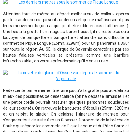
Attention tout de même au départ malheureux de cailloux opérés
par les randonneurs qui sont au-dessus et qui ne maîtriseraient pas
leurs mouvements (un casque peut être utile en cas d’affluence...).
Une fois à la grotte-hommage au baron Russell, il ne reste plus qu’à
louvoyer de banquette en banquette et atteindre sans difficulté le
sommet de Pique Longue (25mn, 3298m) pour un panorama à 360°
sur toute la région. Au SE, le cirque de Gavarnie caractérisé par ses
hautes falaises verticales se présente comme une barrière
infranchissable ; on verra après-demain qu’il n’en est rien...
Redescente par le même itinéraire jusqu’à la grotte puis au-delà au
mieux des possibilités de désescalade (on ne dépasse jamais le II et
une petite corde pourrait rassurer quelques personnes soucieuses
de leur sécurité). On retrouve la banquette d’éboulis (25mn, 3200m)
et on rejoint le glacier. On délaisse l’itinéraire de montée pour
s’engager tout de suite à main G passer à proximité de la brèche de
Gaube qui sépare les sommets de Pique Longue et du Piton Carré et
de laquelle est issu le glacier des Oulettes, celui que l’on contemplait