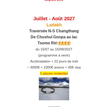
Juillet - Août 2027
Ladakh
Traversée N-S Changthang
De C
hushul
Gonpa au lac
Tsomo Riri
du 15/07 au 15/08/2027
(programme à venir)
Acclimatation + 22 jours de trek
~ 3000€ + 1000€ avions + 40€ visa
5 places restantes
_______