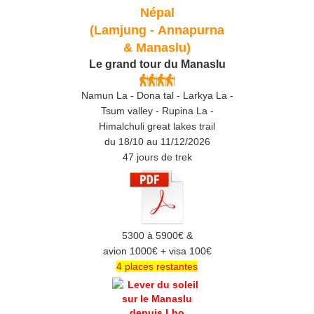
Népal
(Lamjung -
Annapurna
& Manaslu)
Le grand tour du Manaslu
Namun La - Dona tal - Larkya La -
Tsum valley - Rupina La -
Himalchuli great lakes trail
du 18/10 au 11/12/2026
47 jours de trek
5300 à 5900€ &
avion 1000€ + visa 100€
4 places restantes