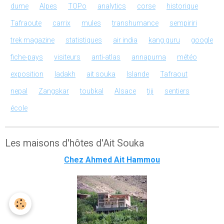
dume
Alpes
TOPo
analytics
corse
historique
Tafraoute
carrix
mules
transhumance
sempiriri
trek magazine
statistiques
air india
kang guru
google
fiche-pays
visiteurs
anti-atlas
annapurna
météo
exposition
ladakh
ait souka
Islande
Tafraout
nepal
Zangskar
toubkal
Alsace
tiji
sentiers
école
Les maisons d'hôtes d'Ait Souka
Chez Ahmed Ait Hammou