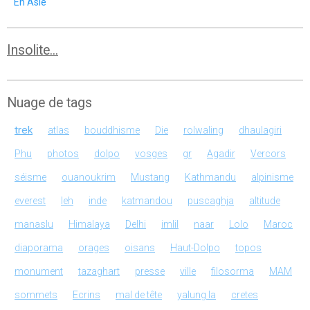
En Asie
Insolite...
Nuage de tags
trek
atlas
bouddhisme
Die
rolwaling
dhaulagiri
Phu
photos
dolpo
vosges
gr
Agadir
Vercors
séisme
ouanoukrim
Mustang
Kathmandu
alpinisme
everest
leh
inde
katmandou
puscaghja
altitude
manaslu
Himalaya
Delhi
imlil
naar
Lolo
Maroc
diaporama
orages
oisans
Haut-Dolpo
topos
monument
tazaghart
presse
ville
filosorma
MAM
sommets
Ecrins
mal de tête
yalung la
cretes