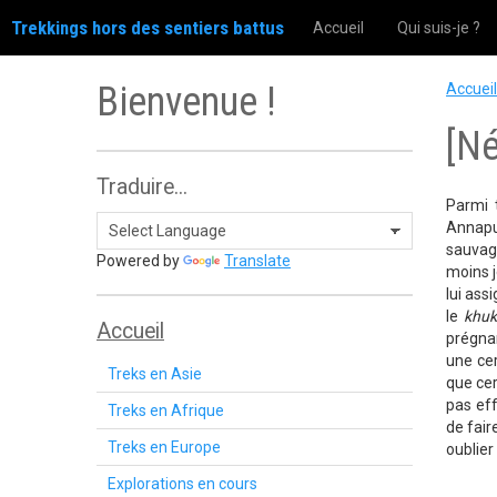
Trekkings hors des sentiers battus
Accueil
Qui suis-je ?
Bienvenue !
Accueil
[N
Traduire...
Parmi 
Annapur
sauvage
Powered by
Translate
moins j
lui ass
le
khuk
Accueil
prégnan
une ce
Treks en Asie
que cer
pas eff
Treks en Afrique
de fair
Treks en Europe
oublier
Explorations en cours