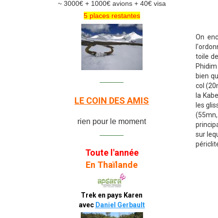
~ 3000€ + 1000€ avions + 40€ visa
5 places restantes
On enc
l'ordo
toile 
Phidim 
bien qu
_______
col (2
la Kabe
LE COIN DES AMIS
les gli
(55mn,
rien pour le moment
princi
_______
sur leq
péricli
Toute l'année
En Thaïlande
Trek en pays Karen
avec
Daniel Gerbault