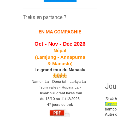
Treks en partance ?
EN MA COMPAGNIE
Oct - Nov - Déc 2026
Népal
(Lamjung -
Annapurna
& Manaslu)
Le grand tour du Manaslu
Namun La - Dona tal - Larkya La -
Jour
Tsum valley - Rupina La -
Himalchuli great lakes trail
du 18/10 au 11/12/2026
7h de b
Diapo
47 jours de trek
bambous
Autre c