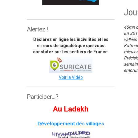
Jou
The great himalaya trail
45mn d'
Alertez !
En 2017
Déclarez en ligne les incivilités et les
vallées
erreurs de signalétique que vous
Katmand
constatez sur les sentiers de France.
mieux e
Précis
semaine
emprunt
Voir la Vidéo
Participer...?
Au Ladakh
Développement des villages