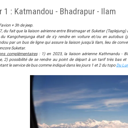
r 1 : Katmandou - Bhadrapur - Ilam
avion + 3h de jeep.
, du fait que la liaison aérienne entre Biratnagar et Suketar (Taplejung)
 du Kangchenjunga était de s'y rendre en voiture et/ou en autobus (pri
ou par un bus de ligne qui assure la liaison jusqu'à Ilam, lieu de con
ncore Suketar.
ions complémentaires
: 1) en 2023, la liaison aérienne Kathmandu - Bir
, 2) possibilité de se rendre au point de départ à un tarif très bas e
ant le service de bus comme indiqué dans les jours 1 et 2 du topo
Du Lu