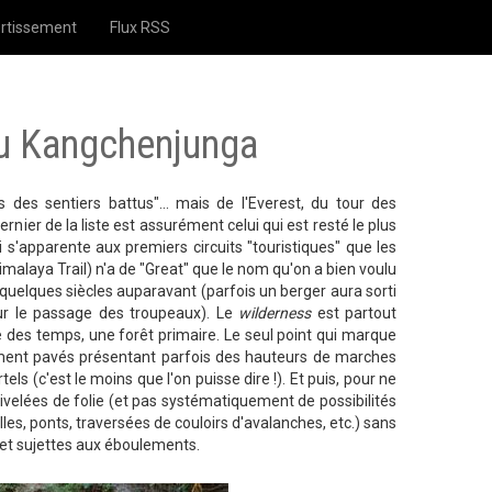
rtissement
Flux RSS
du Kangchenjunga
des sentiers battus"... mais de l'Everest, du tour des
ier de la liste est assurément celui qui est resté le plus
i s'apparente aux premiers circuits "touristiques" que les
imalaya Trail) n'a de "Great" que le nom qu'on a bien voulu
on quelques siècles auparavant (parfois un berger aura sorti
r le passage des troupeaux). Le
wilderness
est partout
e des temps, une forêt primaire. Le seul point qui marque
ement pavés présentant parfois des hauteurs de marches
 (c'est le moins que l'on puisse dire !). Et puis, pour ne
ivelées de folie (et pas systématiquement de possibilités
les, ponts, traversées de couloirs d'avalanches, etc.) sans
s et sujettes aux éboulements.