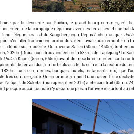
haîne par la descente sur Phidim, le grand bourg commerçant du c
nnancement de la campagne népalaise avec ses terrasses et son habita
de fond l'élégant massif du Kangchenjunga. Repas à choix unique,
dal b
pour s'en aller franchir une profonde vallée fluviale puis remonter en fa
e l'altitude soit modérée. On traverse Salleri (50mn, 1450m) tout en p
0mn, 2020m). Nous nous trouvons encore à 53kms de Taplejung ! Le Ka
li
khola
à Kabeli (55mn, 665m) avant de repartir en montée sur la route
ssements de terrain dus à la forte pluviosité du coin et à la texture du te
 1820m, tous commerces, banques, hôtels, restaurants, etc) que l'on t
pale très commerçante. On emprunte à main D une rue en forte déclivi
uel l'altiport de Suketar (non opérant en 2016) a été construit (35mn,
tent puisque aucun touriste n'y débarque plus, à l'arrivée et surtout au ret