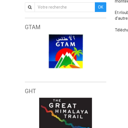
montées
OK
Et n’ou
d’autre
GTAM
Télécha
Grande traversée de l'Atlas marocain
GHT