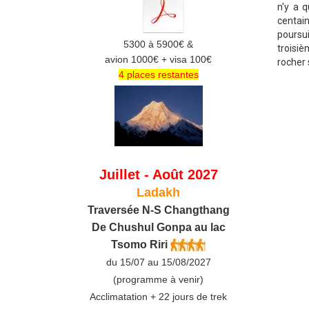
n'y a 
centain
poursu
5300 à 5900€ &
troisi
avion 1000€ + visa 100€
rocher 
4 places restantes
Juillet - Août 2027
Ladakh
Traversée N-S Changthang
De C
hushul
Gonpa au lac
Tsomo Riri
du 15/07 au 15/08/2027
(programme à venir)
Acclimatation + 22 jours de trek