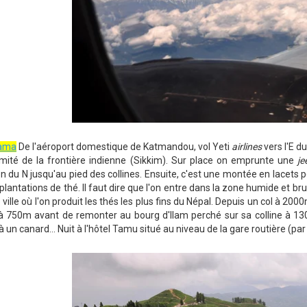
rama
De l'aéroport domestique de Katmandou, vol Yeti
airlines
vers l'E 
imité de la frontière indienne (Sikkim). Sur place on emprunte une
je
on du N jusqu'au pied des collines. Ensuite, c'est une montée en lacets 
 plantations de thé. Il faut dire que l'on entre dans la zone humide et br
 ville où l'on produit les thés les plus fins du Népal. Depuis un col à 20
 à 750m avant de remonter au bourg d'Ilam perché sur sa colline à 130
à un canard... Nuit à l'hôtel Tamu situé au niveau de la gare routière (pa