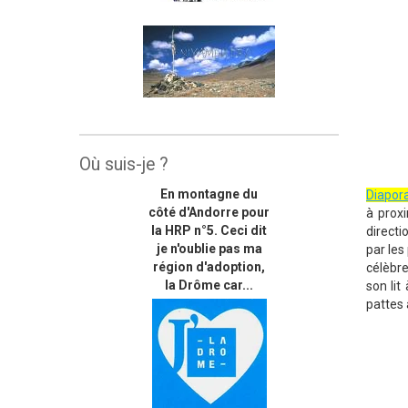
Où suis-je ?
En montagne du
Diapo
côté d'Andorre pour
à prox
la HRP n°5. Ceci dit
directi
je n'oublie pas ma
par les
région d'adoption,
célèbre
la Drôme car...
son lit
pattes 