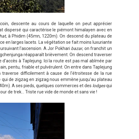
oin, descente au cours de laquelle on peut apprécier
t dispersé qui caractérise le piémont himalayen avec en
hat
, à Phidim (45mn, 1220m). On descend du plateau de
ce en larges lacets. La végétation se fait moins luxuriante
oursuivant l'ascension. A Jor Pokhari
bazar
, on franchit un
ngchenjunga réapparaît brièvement. On descend traverser
 d'accès à Taplejung. Ici la route est pas mal abîmée par
rrain, pentu, friable et pulvérulent. On entre dans Taplejung
raverse difficilement à cause de l'étroitesse de la rue
té qui de zigzag en zigzag nous emmène jusqu'au plateau
 2440m). A ses pieds, quelques commerces et des
lodges
qui
our de trek... Triste rue vide de monde et sans vie !