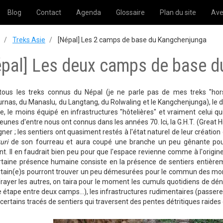
Blog
Contact
Agenda
Glossaire
Plan du site
Ave
Treks Asie
[Népal] Les 2 camps de base du Kangchenjunga
épal] Les deux camps de base 
tous les treks connus du Népal (je ne parle pas de mes treks "hors 
nas, du Manaslu, du Langtang, du Rolwaling et le Kangchenjunga), le dern
, le moins équipé en infrastructures "hôtelières" et vraiment celui qu
eunes d'entre nous ont connus dans les années 70. Ici, la G.H.T. (Great H
igner ; les sentiers ont quasiment restés à l'état naturel de leur créati
uri
de son fourreau et aura coupé une branche un peu gênante pou
t. Il en faudrait bien peu pour que l'espace revienne comme à l'origin
rtaine présence humaine consiste en la présence de sentiers entièr
tain(e)s pourront trouver un peu démesurées pour le commun des mortels
rayer les autres, on taira pour le moment les cumuls quotidiens de dén
e étape entre deux camps...), les infrastructures rudimentaires (passerel
 certains tracés de sentiers qui traversent des pentes détritiques raide