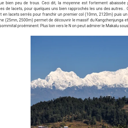
que bien peu de trous. Ceci dit, la moyenne est fortement abaissée 
es de lacets, pour quelques uns bien rapprochés les uns des autres..
it en lacets serrés pour franchir un premier col (10mn, 2120m) puis 
ème (25mn, 2500m) permet de découvrir le massif du Kangchenjunga et à
sommital proéminent. Plus loin vers le N on peut admirer le Makalu sous u