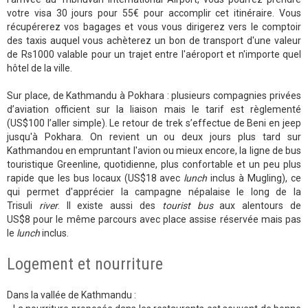
votre visa 30 jours pour 55€ pour accomplir cet itinéraire. Vous
récupérerez vos bagages et vous vous dirigerez vers le comptoir
des taxis auquel vous achèterez un bon de transport d'une valeur
de Rs1000 valable pour un trajet entre l'aéroport et n'importe quel
hôtel de la ville.
Sur place, de Kathmandu à Pokhara : plusieurs compagnies privées
d’aviation officient sur la liaison mais le tarif est règlementé
(US$100 l’aller simple). Le retour de trek s’effectue de Beni en jeep
jusqu'à Pokhara. On revient un ou deux jours plus tard sur
Kathmandou en empruntant l'avion ou mieux encore, la ligne de bus
touristique Greenline, quotidienne, plus confortable et un peu plus
rapide que les bus locaux (US$18 avec
lunch
inclus à Mugling), ce
qui permet d'apprécier la campagne népalaise le long de la
Trisuli
river
. Il existe aussi des
tourist bus
aux alentours de
US$8 pour le même parcours avec place assise réservée mais pas
le
lunch
inclus.
Logement et nourriture
Dans la vallée de Kathmandu :