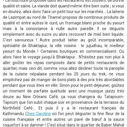
- La nourriture proposée dans les restaurants est souvent de bonne
qualité et saine. La viande doit quand même être bien cuite ; si vous
en doutez, allez donc faire un petit tour sur les marchés... La laiterie
de Lazimpat au nord de Thamel propose de nombreux produits de
qualité et entre autres le curd, un fromage blanc proche du yaourt
mais à la consistance à nulle autre pareille. Il se déguste
simplement avec du sucre ou alors recouvert de miel bien liquide.
C'est savoureux ! Autre produit laitier au goût incomparable,
spécialité de Bhaktapur, la ville voisine : le jujudhau, le meilleur
yaourt du Monde ! Certaines boutiques en commercialisent. Ou
alors faire le voyage jusqu'à Bhaktapur... N'hésitez pas non plus à
aller goûter les repas composés dans de petits restaurants de
quartier, mais ceci dit, comme vous allez décliner toute la panoplie
de la cuisine népalaise pendant les 25 jours du trek, ne vous
empêchez pas de manger de bons plats à des prix très abordables
pendant que vous êtes en ville. Sinon pour le petit-déjeuner, goûtez
un moment de parfaite quiétude avec une musique jazzy très
douce au New Orleans Café, ça vous changera du Tatapoum-
Tapoum que l’on subit chaque soir en provenance de la terrasse du
Northfield Café… Et puis il y a le restaurant français de
Kathmandu
Chez Caroline
où l’on peut déguster la fine fleur de la
cuisine française et entre autres un pavé de bœuf à la sauce
roquefort à se damner ! C’est situé dans le quartier de Baber Mahal