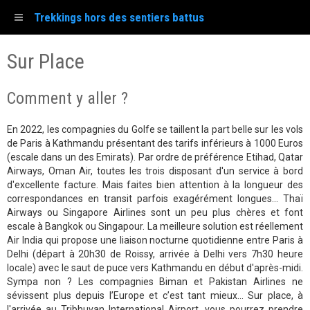
Trekkings hors des sentiers battus
Sur Place
Comment y aller ?
En 2022, les compagnies du Golfe se taillent la part belle sur les vols
de Paris à Kathmandu présentant des tarifs inférieurs à 1000 Euros
(escale dans un des Emirats). Par ordre de préférence Etihad, Qatar
Airways, Oman Air, toutes les trois disposant d'un service à bord
d'excellente facture. Mais faites bien attention à la longueur des
correspondances en transit parfois exagérément longues... Thaï
Airways ou Singapore Airlines sont un peu plus chères et font
escale à Bangkok ou Singapour. La meilleure solution est réellement
Air India qui propose une liaison nocturne quotidienne entre Paris à
Delhi (départ à 20h30 de Roissy, arrivée à Delhi vers 7h30 heure
locale) avec le saut de puce vers Kathmandu en début d'après-midi.
Sympa non ? Les compagnies Biman et Pakistan Airlines ne
sévissent plus depuis l’Europe et c’est tant mieux... Sur place, à
l'arrivée au Tribhuvan International Airport, vous pourrez prendre