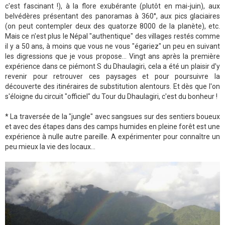
c'est fascinant !), à la flore exubérante (plutôt en mai-juin), aux
belvédères présentant des panoramas à 360°, aux pics glaciaires
(on peut contempler deux des quatorze 8000 de la planète), etc.
Mais ce n'est plus le Népal "authentique" des villages restés comme
il y a 50 ans, à moins que vous ne vous "égariez" un peu en suivant
les digressions que je vous propose... Vingt ans après la première
expérience dans ce piémont S du Dhaulagiri, cela a été un plaisir d'y
revenir pour retrouver ces paysages et pour poursuivre la
découverte des itinéraires de substitution alentours. Et dès que l'on
s'éloigne du circuit "officiel" du Tour du Dhaulagiri, c'est du bonheur !
* La traversée de la "jungle" avec sangsues sur des sentiers boueux
et avec des étapes dans des camps humides en pleine forêt est une
expérience à nulle autre pareille. A expérimenter pour connaître un
peu mieux la vie des locaux...