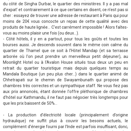
du côté de Singha Durbar, le quartier des ministères. Il y a pas mal
d’expat’ et contrairement à ce que certains en disent, ce n’est pas si
cher : essayez de trouver une adresse de restaurant à Paris qui pour
moins de 20€ vous concocte un repas de cette qualité avec des
produits de haute lignée… C’est carrément impossible ! Alors faîtes-
vous au moins plaisir une fois (ou deux…).
- Côté hôtels, il y en a partout, pour tous les goûts et toutes les
bourses aussi. Je descends souvent dans le même coin calme du
quartier de Thamel que ce soit à l'Hôtel Mandap (et sa terrasse
arborée où l'on peut prendre un merveilleux petit déjeuner), au
Moonlight Hotel ou à l'Avalon House situés tous deux un peu en
retrait du quartier touristique mais depuis quelques temps au
Mandala Boutique (un peu plus cher...) dans le quartier animé de
Chhetrapati sur le chemin de Swayambunath qui propose des
chambres très correctes et un sympathique staff. Ne vous fiez pas
aux prix annoncés, étant donnée l'offre pléthorique de chambres
d'hôtel sur Kathmandu, il ne faut pas négocier très longtemps pour
que les prix baissent de 50%...
- La production d’électricité locale (principalement d’origine
hydraulique) ne suffit plus à couvrir les besoins actuels, le
complément d’énergie fourni par l’Inde est parfois insuffisant, donc,