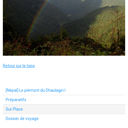
Retour sur le topo
[Népal] Le piémont du Dhaulagiri I
Préparatifs
Sur Place
Dossier de voyage