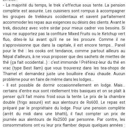
- La majorité du temps, le trek s'effectue sous tente. La pension
complète est assurée. Les cuisiniers sont rompus à accompagner
les groupes de trekkeurs occidentaux et savent parfaitement
accommoder les repas aux exigences ou désirs des clients. Avant le
trek, discutez avec votre sirdar pour mieux cadrer vos besoins. Si
vous ne supportez pas la confiture Mixed Fruits ou le Ketchup vert
fluo, dites-le lui avant qu'il ne se les procure. Comme il ne
s'approvisionne que dans la capitale, il est encore temps... Pareil
pour le thé : les cooks ont tendance, comme partout ailleurs au
Népal d’ailleurs, à ne vous proposer que des sachets de miettes de
thé (ça fait occidental...) : c'est immonde ! Préférez-leur du thé en
vrac (type Best Ilam) que vous trouverez dans les tea-shops de
Thamel et demandez juste une bouilloire d’eau chaude. Aucun
problème pour en faire de même dans les lodges…
- Il est possible de dormir occasionnellement en lodge. Mais...
certains d'entre eux sont réellement très basiques et on se plaît à
penser qu'il fait moins froid sous la tente. Le prix de la chambre
double (frigo assuré) est aux alentours de Rs600. Le repas est
préparé par le propriétaire du lodge. Pour une pension complète
(arrêt du midi dans une bhatti), il faut compter un prix de
journée aux alentours de Rs2500 par personne. Par contre, les
consommations ont vu leur prix flamber depuis quelques années :