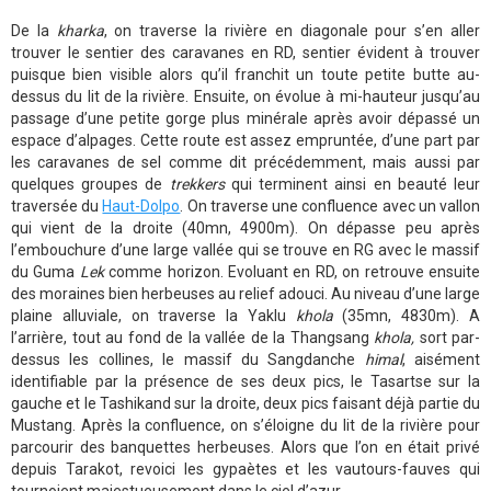
De la
kharka
, on traverse la rivière en diagonale pour s’en aller
trouver le sentier des caravanes en RD, sentier évident à trouver
puisque bien visible alors qu’il franchit un toute petite butte au-
dessus du lit de la rivière. Ensuite, on évolue à mi-hauteur jusqu’au
passage d’une petite gorge plus minérale après avoir dépassé un
espace d’alpages. Cette route est assez empruntée, d’une part par
les caravanes de sel comme dit précédemment, mais aussi par
quelques groupes de
trekkers
qui terminent ainsi en beauté leur
traversée du
Haut-Dolpo
. On traverse une confluence avec un vallon
qui vient de la droite (40mn, 4900m). On dépasse peu après
l’embouchure d’une large vallée qui se trouve en RG avec le massif
du Guma
Lek
comme horizon. Evoluant en RD, on retrouve ensuite
des moraines bien herbeuses au relief adouci. Au niveau d’une large
plaine alluviale, on traverse la Yaklu
khola
(35mn, 4830m). A
l’arrière, tout au fond de la vallée de la Thangsang
khola,
sort par-
dessus les collines, le massif du Sangdanche
himal
, aisément
identifiable par la présence de ses deux pics, le Tasartse sur la
gauche et le Tashikand sur la droite, deux pics faisant déjà partie du
Mustang. Après la confluence, on s’éloigne du lit de la rivière pour
parcourir des banquettes herbeuses. Alors que l’on en était privé
depuis Tarakot, revoici les gypaètes et les vautours-fauves qui