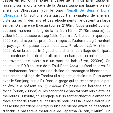
passer en RD. On remonte la vallée de la Thuli Bheri
khola
en
laissant sur la droite celle de la Jangla
khola
par laquelle on est
arrivé de Dhorpatan (voir le topo
[Népal] De Beni à Dunaï
(Dhorpatan
). On suit une piste qui court à mi-hauteur de la rivière,
piste qui au fil des ans et des éboulements (re)devient un large
sentier. On traverse Byasga (50mn, 2180m,
lodge
simple) puis on
descend marcher le long de la rivière (10mn, 2170m, source). La
vallée très encaissée est agréable à suivre. A l’horizon « quelques
5000 » blanchis par les premières neiges de l’automne agrémentent
le paysage. On passe devant des
bhattis
et, au
chörten
(25mn,
2225m), on laisse partir à gauche le chemin du village de Chilpara
pour continuer tout droit et atteindre un hameau au milieu duquel
on traverse une rivière sur un pont de bois (5mn, 2230m). On
poursuit en RD à hauteur de la Thuli Bheri
khola
. Le fond de la vallée
est maintenant fermé par une chaîne de montagnes blanches qui
surplombe le village de Tarakot (il s’agit de la chaîne du Puta
himal
avec le Samjang sur la D). Dans la gorge qui se resserre peu à peu
on évolue à présent en
up / down
. On passe une bergerie sous
roche (50mn, 2305m) où les conditions d’habitat sont loin d’être les
meilleures… Ensuite, on s’engage sur un sentier chaotique aménagé
tracé à flanc de falaise au-dessus de l’eau. Puis la vallée s’élargit. On
passe une première
bhatti
puis une deuxième avant de descendre
franchir la passerelle métallique de Leparma (40mn, 2340m). On