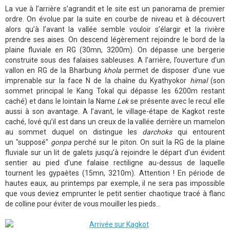
La vue à l’arrière s’agrandit et le site est un panorama de premier
ordre. On évolue par la suite en courbe de niveau et à découvert
alors qu’à l’avant la vallée semble vouloir s’élargir et la rivière
prendre ses aises. On descend légèrement rejoindre le bord de la
plaine fluviale en RG (30mn, 3200m). On dépasse une bergerie
construite sous des falaises sableuses. A l’arrière, l’ouverture d’un
vallon en RG de la Bharbung
khola
permet de disposer d’une vue
imprenable sur la face N de la chaîne du Kyathyokor
himal
(son
sommet principal le Kang Tokal qui dépasse les 6200m restant
caché) et dans le lointain la Name
Lek
se présente avec le recul elle
aussi à son avantage. A l’avant, le village-étape de Kagkot reste
caché, lové qu’il est dans un creux de la vallée derrière un mamelon
au sommet duquel on distingue les
darchoks
qui entourent
un "supposé"
gonpa
perché sur le piton. On suit la RG de la plaine
fluviale sur un lit de galets jusqu’à rejoindre le départ d’un évident
sentier au pied d’une falaise rectiligne au-dessus de laquelle
tournent les gypaètes (15mn, 3210m). Attention ! En période de
hautes eaux, au printemps par exemple, il ne sera pas impossible
que vous deviez emprunter le petit sentier chaotique tracé à flanc
de colline pour éviter de vous mouiller les pieds…