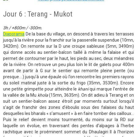
Jour 6 : Terang - Mukot
3h / +800m / -300m.
Diaporama
De la base du village, on descend à travers les terrasses
jusqu’à la rivière pour la franchir sur la passerelle suspendue (10mn,
3420m). On remonte sur la D une croupe sableuse (5mn, 3490m)
qui donne accès au sentier-balcon taillé à même la falaise et qui
permet de contourner par le haut, les pieds au sec, deux méandres
de la rivière. On retrouve un peu plus loin le lit de galets pour 400m
avant de partir à G sur le sentier qui remonte pleine pente (ou
presque….) jusqu’à une épaule où l’on rencontre les premiers rayons
du soleil matinal juste à la sortie du frigo (35mn, 3530m). Encore
une petite grimpette pour atteindre le
khani
qui marque l’entrée de
la vallée de la Mu
khola
(15mn, 3635m). On dit adieu à Terang et on
suit un sentier-balcon assez étroit par moments surtout lorsqu’il
s’agit de franchir des zones d’éboulis sous des falaises du haut
desquelles les bharals « s’amusent » à en faire tomber des cailloux…
Puis le relief devient moins tourmenté, du moins sur la RD sur
laquelle on évolue, en traversant des pentes d’alpages à l’herbe
rachitique avec le proéminent sommet du Dhaulagiri II à l’horizon