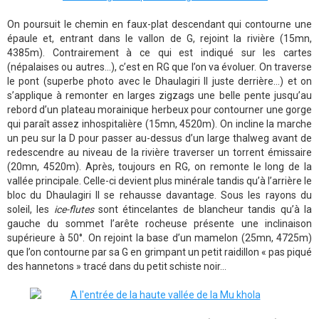
On poursuit le chemin en faux-plat descendant qui contourne une
épaule et, entrant dans le vallon de G, rejoint la rivière (15mn,
4385m). Contrairement à ce qui est indiqué sur les cartes
(népalaises ou autres…), c’est en RG que l’on va évoluer. On traverse
le pont (superbe photo avec le Dhaulagiri II juste derrière…) et on
s’applique à remonter en larges zigzags une belle pente jusqu’au
rebord d’un plateau morainique herbeux pour contourner une gorge
qui paraît assez inhospitalière (15mn, 4520m). On incline la marche
un peu sur la D pour passer au-dessus d’un large thalweg avant de
redescendre au niveau de la rivière traverser un torrent émissaire
(20mn, 4520m). Après, toujours en RG, on remonte le long de la
vallée principale. Celle-ci devient plus minérale tandis qu’à l’arrière le
bloc du Dhaulagiri II se rehausse davantage. Sous les rayons du
soleil, les
ice-flutes
sont étincelantes de blancheur tandis qu’à la
gauche du sommet l’arête rocheuse présente une inclinaison
supérieure à 50°. On rejoint la base d’un mamelon (25mn, 4725m)
que l’on contourne par sa G en grimpant un petit raidillon « pas piqué
des hannetons » tracé dans du petit schiste noir…