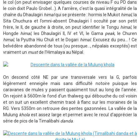
le col (on peut envisager quelques courses de niveau F ou PD dans
le coin dixit Paulo Grobel…). A l’arrière, c’est la quasi intégralité de la
chaîne du Dhaulagiri
himal
qui se présente : hormis le Mukot
himal
, la
Sita Chuchura et l’omni-absent Dhaulagiri I occulté par son petit
frère, le II, de gauche à droite, on peut identifier le Tongu
himal
, le
Hongde
himal
, les Dhaulagiri II, IV et VI, le Gama
peak
, le Churen
himal
, la Pyutha Hiu Chuli et le Dogari
himal
. Excusez du peu… ! Ce
belvédère abandonné de tous (ou presque…, népalais exceptés) est
vraiment un
must
de l’Himalaya au Népal.
On descend côté NE par une transversale vers la G, parfois
légèrement enneigée mais sans difficulté notoire puisque les
caravanes de mules y passent quasiment tout au long de l’année.
On rejoint à 5600m le fond d’un thalweg qui débouche du col voisin
et on suit un excellent chemin tracé à flanc sur les moraines de la
RG. Vers 5350m on retrouve des pentes gazonnées. La vallée de la
Mulung
khola
est assez large et permet avec le recul d’apprécier la
série de pics de la Timalibahi
danda
.