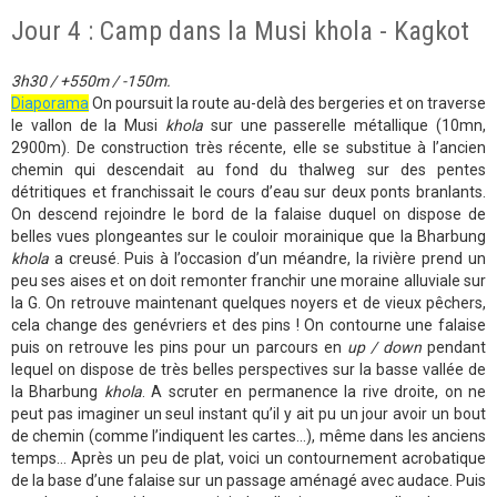
Jour 4 : Camp dans la Musi khola - Kagkot
3h30 / +550m / -150m.
Diaporama
On poursuit la route au-delà des bergeries et on traverse
le vallon de la Musi
khola
sur une passerelle métallique (10mn,
2900m). De construction très récente, elle se substitue à l’ancien
chemin qui descendait au fond du thalweg sur des pentes
détritiques et franchissait le cours d’eau sur deux ponts branlants.
On descend rejoindre le bord de la falaise duquel on dispose de
belles vues plongeantes sur le couloir morainique que la Bharbung
khola
a creusé. Puis à l’occasion d’un méandre, la rivière prend un
peu ses aises et on doit remonter franchir une moraine alluviale sur
la G. On retrouve maintenant quelques noyers et de vieux pêchers,
cela change des genévriers et des pins ! On contourne une falaise
puis on retrouve les pins pour un parcours en
up / down
pendant
lequel on dispose de très belles perspectives sur la basse vallée de
la Bharbung
khola
. A scruter en permanence la rive droite, on ne
peut pas imaginer un seul instant qu’il y ait pu un jour avoir un bout
de chemin (comme l’indiquent les cartes…), même dans les anciens
temps… Après un peu de plat, voici un contournement acrobatique
de la base d’une falaise sur un passage aménagé avec audace. Puis