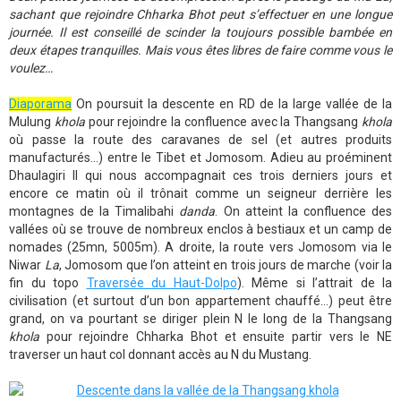
sachant que rejoindre Chharka Bhot peut s’effectuer en une longue
journée. Il est conseillé de scinder la toujours possible bambée en
deux étapes tranquilles. Mais vous êtes libres de faire comme vous le
voulez…
Diaporama
On poursuit la descente en RD de la large vallée de la
Mulung
khola
pour rejoindre la confluence avec la Thangsang
khola
où passe la route des caravanes de sel (et autres produits
manufacturés…) entre le Tibet et Jomosom. Adieu au proéminent
Dhaulagiri II qui nous accompagnait ces trois derniers jours et
encore ce matin où il trônait comme un seigneur derrière les
montagnes de la Timalibahi
danda
. On atteint la confluence des
vallées où se trouve de nombreux enclos à bestiaux et un camp de
nomades (25mn, 5005m). A droite, la route vers Jomosom via le
Niwar
La
, Jomosom que l’on atteint en trois jours de marche (voir la
fin du topo
Traversée du Haut-Dolpo
). Même si l’attrait de la
civilisation (et surtout d’un bon appartement chauffé…) peut être
grand, on va pourtant se diriger plein N le long de la Thangsang
khola
pour rejoindre Chharka Bhot et ensuite partir vers le NE
traverser un haut col donnant accès au N du Mustang.