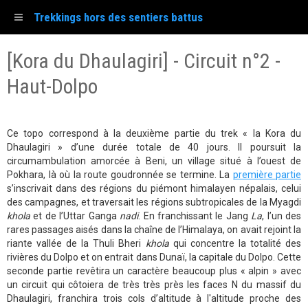
Trekkings hors des sentiers battus
[Kora du Dhaulagiri] - Circuit n°2 -
Haut-Dolpo
Ce topo correspond à la deuxième partie du trek « la Kora du
Dhaulagiri » d’une durée totale de 40 jours. Il poursuit la
circumambulation amorcée à Beni, un village situé à l’ouest de
Pokhara, là où la route goudronnée se termine. La
première partie
s’inscrivait dans des régions du piémont himalayen népalais, celui
des campagnes, et traversait les régions subtropicales de la Myagdi
khola
et de l’Uttar Ganga
nadi
. En franchissant le Jang
La
, l’un des
rares passages aisés dans la chaîne de l’Himalaya, on avait rejoint la
riante vallée de la Thuli Bheri
khola
qui concentre la totalité des
rivières du Dolpo et on entrait dans Dunaï, la capitale du Dolpo. Cette
seconde partie revêtira un caractère beaucoup plus « alpin » avec
un circuit qui côtoiera de très très près les faces N du massif du
Dhaulagiri, franchira trois cols d’altitude à l'altitude proche des