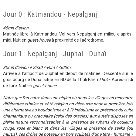
Jour 0 : Katmandou - Nepalganj
45mn d’avion.
Matinée libre à Katmandou. Vol vers Nepalganj en milieu d’après-
midi. Nuit en
guest-house
à proximité de l’aérodrome.
Jour 1 : Nepalganj - Juphal - Dunaï
30mn d’avion +
2h30 / +0m / -300m.
Arrivée à l’altiport de Juphal en début de matinée. Descente sur le
gros bourg de Dunaï situé en RD de la Thuli Bheri
khola
. Après-midi
de libre. Nuit en
guest-house
.
Noter que l'on entre dans une région où dans les villages on rencontre
différentes ethnies et côté religion on découvre pour la première fois
une alternative au bouddhisme et à l’hindouisme en présence du culte
chamanique ou oraculaire (celui des oracles) aux autels disposés en
pleine nature reconnaissables à la présence de rubans de couleurs
rouge, rose et blanc et dans les villages la présence de saliks (ou
murtis), ces drôles de poteaux en bois sculptés d’une tête « humaine »