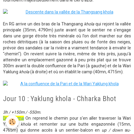
tournoient majestueusement dans le ciel d’azur.
En RG arrive un des bras de la Thangsang
khola
qui rejoint la vallée
principale (35mn, 4790m) juste avant que le sentier ne s’engage
dans une gorge étroite très minérale où l’on doit marcher sur des
roches détritiques (à la saison des pluies ou de fonte des neiges,
prévoir des sandales car la rivière a vraiment tendance à envahir le
"chemin"). On revient suivre la rivière, même de très près, jusqu’à
atteindre un emplacement gazonné à peu près plat qui se trouve
300m avant la double confluence de la Pari (à gauche) et de la Wari
Yaklung
khola
(à droite) et où on établit le camp (40mn, 4715m).
Jour 10 : Yaklung khola - Chharka Bhot
3h / +150m / -550m.
Diaporama
On reprend le chemin pour s’en aller traverser la Wari
Yaklung
khola
et remonter sur une butte engazonnée (15mn,
4765m) qui donne accès à un sentier-balcon en
up / down
au-