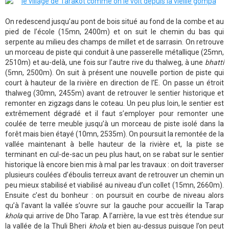
On redescend jusqu’au pont de bois situé au fond de la combe et au
pied de l’école (15mn, 2400m) et on suit le chemin du bas qui
serpente au milieu des champs de millet et de sarrasin. On retrouve
un morceau de piste qui conduit à une passerelle métallique (25mn,
2510m) et au-delà, une fois sur l’autre rive du thalweg, à une
bhatti
(5mn, 2500m). On suit à présent une nouvelle portion de piste qui
court à hauteur de la rivière en direction de l’E. On passe un étroit
thalweg (30mn, 2455m) avant de retrouver le sentier historique et
remonter en zigzags dans le coteau. Un peu plus loin, le sentier est
extrêmement dégradé et il faut s’employer pour remonter une
coulée de terre meuble jusqu’à un morceau de piste isolé dans la
forêt mais bien étayé (10mn, 2535m). On poursuit la remontée de la
vallée maintenant à belle hauteur de la rivière et, la piste se
terminant en cul-de-sac un peu plus haut, on se rabat sur le sentier
historique là encore bien mis à mal par les travaux : on doit traverser
plusieurs coulées d’éboulis terreux avant de retrouver un chemin un
peu mieux stabilisé et viabilisé au niveau d’un collet (15mn, 2660m).
Ensuite c’est du bonheur : on poursuit en courbe de niveau alors
qu’à l’avant la vallée s’ouvre sur la gauche pour accueillir la Tarap
khola
qui arrive de Dho Tarap. A l’arrière, la vue est très étendue sur
la vallée de la Thuli Bheri
khola
et bien au-dessus puisque l’on peut