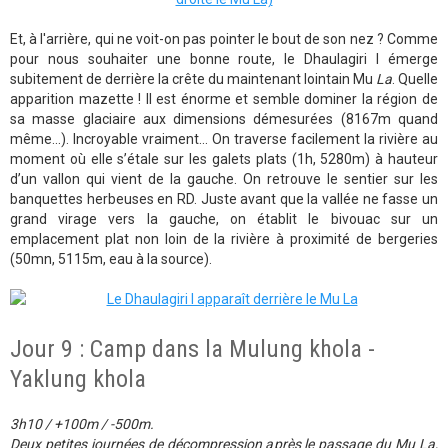
Et, à l'arrière, qui ne voit-on pas pointer le bout de son nez ? Comme
pour nous souhaiter une bonne route, le Dhaulagiri I émerge
subitement de derrière la crête du maintenant lointain Mu
La
. Quelle
apparition mazette ! Il est énorme et semble dominer la région de
sa masse glaciaire aux dimensions démesurées (8167m quand
même...). Incroyable vraiment... On traverse facilement la rivière au
moment où elle s’étale sur les galets plats (1h, 5280m) à hauteur
d’un vallon qui vient de la gauche. On retrouve le sentier sur les
banquettes herbeuses en RD. Juste avant que la vallée ne fasse un
grand virage vers la gauche, on établit le bivouac sur un
emplacement plat non loin de la rivière à proximité de bergeries
(50mn, 5115m, eau à la source).
Jour 9 : Camp dans la Mulung khola -
Yaklung khola
3h10 / +100m / -500m.
Deux petites journées de décompression après le passage du Mu La,