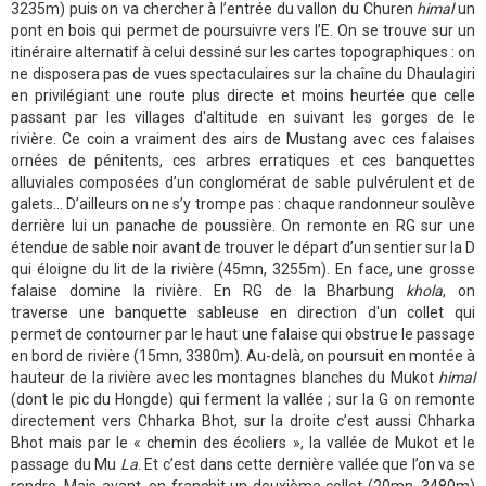
3235m) puis on va chercher à l’entrée du vallon du Churen
himal
un
pont en bois qui permet de poursuivre vers l’E. On se trouve sur un
itinéraire alternatif à celui dessiné sur les cartes topographiques : on
ne disposera pas de vues spectaculaires sur la chaîne du Dhaulagiri
en privilégiant une route plus directe et moins heurtée que celle
passant par les villages d'altitude en suivant les gorges de le
rivière. Ce coin a vraiment des airs de Mustang avec ces falaises
ornées de pénitents, ces arbres erratiques et ces banquettes
alluviales composées d’un conglomérat de sable pulvérulent et de
galets… D’ailleurs on ne s’y trompe pas : chaque randonneur soulève
derrière lui un panache de poussière. On remonte en RG sur une
étendue de sable noir avant de trouver le départ d’un sentier sur la D
qui éloigne du lit de la rivière (45mn, 3255m). En face, une grosse
falaise domine la rivière. En RG de la Bharbung
khola
, on
traverse une banquette sableuse en direction d'un collet qui
permet de contourner par le haut une falaise qui obstrue le passage
en bord de rivière (15mn, 3380m). Au-delà, on poursuit en montée à
hauteur de la rivière avec les montagnes blanches du Mukot
himal
(dont le pic du Hongde) qui ferment la vallée ; sur la G on remonte
directement vers Chharka Bhot, sur la droite c’est aussi Chharka
Bhot mais par le « chemin des écoliers », la vallée de Mukot et le
passage du Mu
La
. Et c’est dans cette dernière vallée que l’on va se