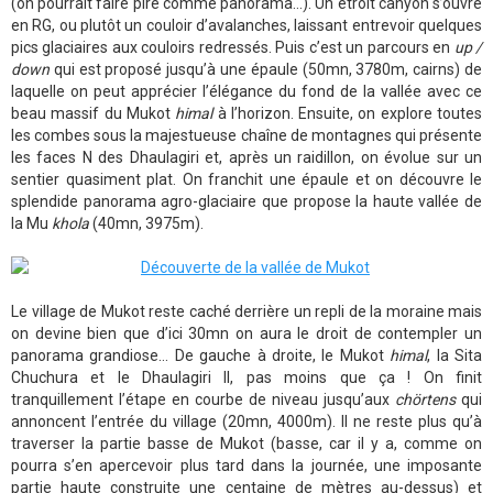
(on pourrait faire pire comme panorama…). Un étroit canyon s’ouvre
en RG, ou plutôt un couloir d’avalanches, laissant entrevoir quelques
pics glaciaires aux couloirs redressés. Puis c’est un parcours en
up /
down
qui est proposé jusqu’à une épaule (50mn, 3780m, cairns) de
laquelle on peut apprécier l’élégance du fond de la vallée avec ce
beau massif du Mukot
himal
à l’horizon. Ensuite, on explore toutes
les combes sous la majestueuse chaîne de montagnes qui présente
les faces N des Dhaulagiri et, après un raidillon, on évolue sur un
sentier quasiment plat. On franchit une épaule et on découvre le
splendide panorama agro-glaciaire que propose la haute vallée de
la Mu
khola
(40mn, 3975m).
Le village de Mukot reste caché derrière un repli de la moraine mais
on devine bien que d’ici 30mn on aura le droit de contempler un
panorama grandiose… De gauche à droite, le Mukot
himal
, la Sita
Chuchura et le Dhaulagiri II, pas moins que ça ! On finit
tranquillement l’étape en courbe de niveau jusqu’aux
chörtens
qui
annoncent l’entrée du village (20mn, 4000m). Il ne reste plus qu’à
traverser la partie basse de Mukot (basse, car il y a, comme on
pourra s’en apercevoir plus tard dans la journée, une imposante
partie haute construite une centaine de mètres au-dessus) et