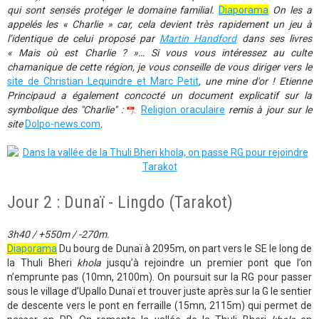
qui sont sensés protéger le domaine familial.
Diaporama
On les a
appelés les « Charlie » car, cela devient très rapidement un jeu à
l’identique de celui proposé par
Martin Handford
dans ses livres
« Mais où est Charlie ? »… Si vous vous intéressez au culte
chamanique de cette région, je vous conseille de vous diriger vers le
site de Christian Lequindre et Marc Petit
, une mine d'or !
Etienne
Principaud a également concocté un document explicatif sur la
symbolique des "Charlie" :
Religion oraculaire
remis à jour sur le
site
Dolpo-news.com
.
Jour 2 : Dunaï - Lingdo (Tarakot)
3h40 / +550m / -270m.
Diaporama
Du bourg de Dunaï à 2095m, on part vers le SE le long de
la Thuli Bheri
khola
jusqu’à rejoindre un premier pont que l’on
n’emprunte pas (10mn, 2100m). On poursuit sur la RG pour passer
sous le village d’Upallo Dunaï et trouver juste après sur la G le sentier
de descente vers le pont en ferraille (15mn, 2115m) qui permet de