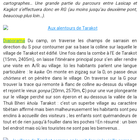
cartographes… Une grande partie du parcours entre Lasicap et
Kagkot s’effectuera donc en RG (au moins jusqu’au deuxième pont,
beaucoup plus loin…).
Diaporama
Du camp, on traverse les champs de sarrasin en
direction du S pour contourner par sa base la colline sur laquelle le
village de Tarakot est édifié. Une fois dans la combe à l’E de Tarakot
(15mn, 2405m), on laisse l’itinéraire principal pour s’en aller rendre
une visite en A/R au village. Ici les habitants parlent une langue
particulière : le
kaike
. On monte en zigzag sur la D, on passe deux
chörtens
et on pénètre dans le village. On traverse sur la G pour
trouver la trace qui remonte à flanc de colline au-dessus du village
et rejoint le vieux
gonpa
(20mn, 2570m,
C
) pour une vue plongeante
sur le village perché sur son éperon et au-dessous la vallée de la
Thuli Bheri
khola
. Tarakot : c’est un superbe village au caractère
tibétain affirmé mais bien malheureusement les habitants sont peu
enclins à accueillir des visiteurs ; les enfants sont quémandeurs de
tout et de rien jusqu’à fouiller dans les poches ! En résumé : un bien
bel endroit mais où les touristes ne sont pas les bienvenus…