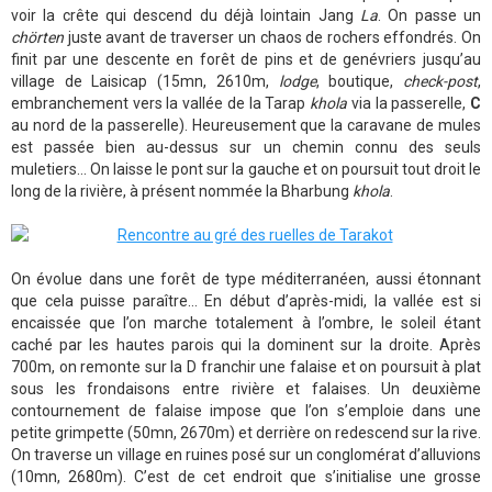
voir la crête qui descend du déjà lointain Jang
La
. On passe un
chörten
juste avant de traverser un chaos de rochers effondrés. On
finit par une descente en forêt de pins et de genévriers jusqu’au
village de Laisicap (15mn, 2610m,
lodge
, boutique,
check-post
,
embranchement vers la vallée de la Tarap
khola
via la passerelle,
C
au nord de la passerelle). Heureusement que la caravane de mules
est passée bien au-dessus sur un chemin connu des seuls
muletiers… On laisse le pont sur la gauche et on poursuit tout droit le
long de la rivière, à présent nommée la Bharbung
khola
.
On évolue dans une forêt de type méditerranéen, aussi étonnant
que cela puisse paraître… En début d’après-midi, la vallée est si
encaissée que l’on marche totalement à l’ombre, le soleil étant
caché par les hautes parois qui la dominent sur la droite. Après
700m, on remonte sur la D franchir une falaise et on poursuit à plat
sous les frondaisons entre rivière et falaises. Un deuxième
contournement de falaise impose que l’on s’emploie dans une
petite grimpette (50mn, 2670m) et derrière on redescend sur la rive.
On traverse un village en ruines posé sur un conglomérat d’alluvions
(10mn, 2680m). C’est de cet endroit que s’initialise une grosse