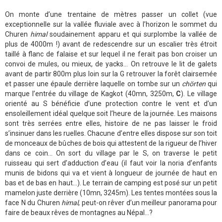
On monte d’une trentaine de mètres passer un collet (vue
exceptionnelle sur la vallée fluviale avec à l’horizon le sommet du
Churen
himal
soudainement apparu et qui surplombe la vallée de
plus de 4000m !) avant de redescendre sur un escalier très étroit
taillé à flanc de falaise et sur lequel il ne ferait pas bon croiser un
convoi de mules, ou mieux, de yacks… On retrouve le lit de galets
avant de partir 800m plus loin sur la G retrouver la forêt clairsemée
et passer une épaule derrière laquelle on tombe sur un
chörten
qui
marque l’entrée du village de Kagkot (40mn, 3250m,
C
). Le village
orienté au S bénéficie d’une protection contre le vent et d’un
ensoleillement idéal quelque soit l’heure de la journée. Les maisons
sont très serrées entre elles, histoire de ne pas laisser le froid
s’insinuer dans les ruelles. Chacune d’entre elles dispose sur son toit
de monceaux de bûches de bois qui attestent de la rigueur de l’hiver
dans ce coin… On sort du village par le S, on traverse le petit
ruisseau qui sert d’adduction d’eau (il faut voir la noria d’enfants
munis de bidons qui va et vient à longueur de journée de haut en
bas et de bas en haut…). Le terrain de camping est posé sur un petit
mamelon juste derrière (10mn, 3245m). Les tentes montées sous la
face N du Churen
himal
, peut-on rêver d’un meilleur panorama pour
faire de beaux rêves de montagnes au Népal…?