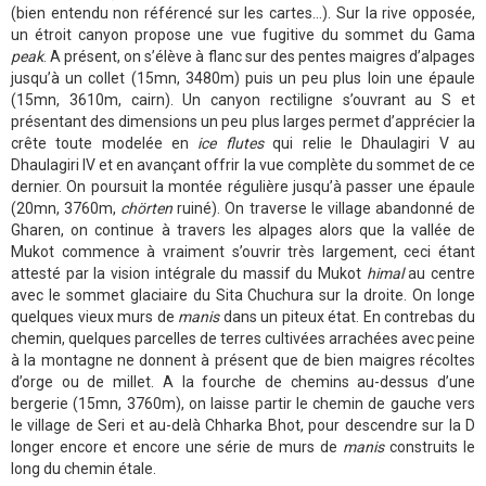
(bien entendu non référencé sur les cartes…). Sur la rive opposée,
un étroit canyon propose une vue fugitive du sommet du Gama
peak
. A présent, on s’élève à flanc sur des pentes maigres d’alpages
jusqu’à un collet (15mn, 3480m) puis un peu plus loin une épaule
(15mn, 3610m, cairn). Un canyon rectiligne s’ouvrant au S et
présentant des dimensions un peu plus larges permet d’apprécier la
crête toute modelée en
ice flutes
qui relie le Dhaulagiri V au
Dhaulagiri IV et en avançant offrir la vue complète du sommet de ce
dernier. On poursuit la montée régulière jusqu’à passer une épaule
(20mn, 3760m,
chörten
ruiné). On traverse le village abandonné de
Gharen, on continue à travers les alpages alors que la vallée de
Mukot commence à vraiment s’ouvrir très largement, ceci étant
attesté par la vision intégrale du massif du Mukot
himal
au centre
avec le sommet glaciaire du Sita Chuchura sur la droite. On longe
quelques vieux murs de
manis
dans un piteux état. En contrebas du
chemin, quelques parcelles de terres cultivées arrachées avec peine
à la montagne ne donnent à présent que de bien maigres récoltes
d’orge ou de millet. A la fourche de chemins au-dessus d’une
bergerie (15mn, 3760m), on laisse partir le chemin de gauche vers
le village de Seri et au-delà Chharka Bhot, pour descendre sur la D
longer encore et encore une série de murs de
manis
construits le
long du chemin étale.