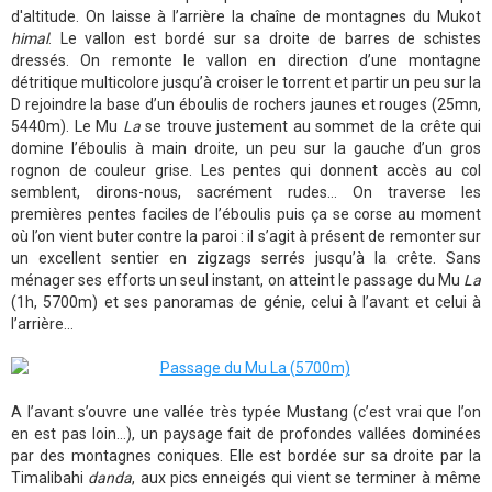
d'altitude. On laisse à l’arrière la chaîne de montagnes du Mukot
himal
. Le vallon est bordé sur sa droite de barres de schistes
dressés. On remonte le vallon en direction d’une montagne
détritique multicolore jusqu’à croiser le torrent et partir un peu sur la
D rejoindre la base d’un éboulis de rochers jaunes et rouges (25mn,
5440m). Le Mu
La
se trouve justement au sommet de la crête qui
domine l’éboulis à main droite, un peu sur la gauche d’un gros
rognon de couleur grise. Les pentes qui donnent accès au col
semblent, dirons-nous, sacrément rudes… On traverse les
premières pentes faciles de l’éboulis puis ça se corse au moment
où l’on vient buter contre la paroi : il s’agit à présent de remonter sur
un excellent sentier en zigzags serrés jusqu’à la crête. Sans
ménager ses efforts un seul instant, on atteint le passage du Mu
La
(1h, 5700m) et ses panoramas de génie, celui à l’avant et celui à
l’arrière…
A l’avant s’ouvre une vallée très typée Mustang (c’est vrai que l’on
en est pas loin…), un paysage fait de profondes vallées dominées
par des montagnes coniques. Elle est bordée sur sa droite par la
Timalibahi
danda
, aux pics enneigés qui vient se terminer à même