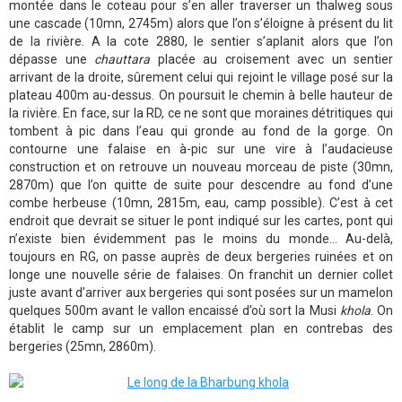
montée dans le coteau pour s’en aller traverser un thalweg sous
une cascade (10mn, 2745m) alors que l’on s’éloigne à présent du lit
de la rivière. A la cote 2880, le sentier s’aplanit alors que l’on
dépasse une
chauttara
placée au croisement avec un sentier
arrivant de la droite, sûrement celui qui rejoint le village posé sur la
plateau 400m au-dessus. On poursuit le chemin à belle hauteur de
la rivière. En face, sur la RD, ce ne sont que moraines détritiques qui
tombent à pic dans l’eau qui gronde au fond de la gorge. On
contourne une falaise en à-pic sur une vire à l’audacieuse
construction et on retrouve un nouveau morceau de piste (30mn,
2870m) que l’on quitte de suite pour descendre au fond d’une
combe herbeuse (10mn, 2815m, eau, camp possible). C’est à cet
endroit que devrait se situer le pont indiqué sur les cartes, pont qui
n’existe bien évidemment pas le moins du monde… Au-delà,
toujours en RG, on passe auprès de deux bergeries ruinées et on
longe une nouvelle série de falaises. On franchit un dernier collet
juste avant d’arriver aux bergeries qui sont posées sur un mamelon
quelques 500m avant le vallon encaissé d’où sort la Musi
khola
. On
établit le camp sur un emplacement plan en contrebas des
bergeries (25mn, 2860m).