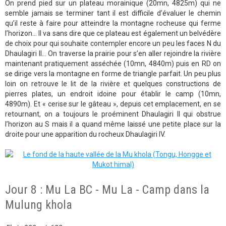
On prend pied sur un plateau morainique (20mn, 4825m) qui ne
semble jamais se terminer tant il est difficile d’évaluer le chemin
qu’il reste à faire pour atteindre la montagne rocheuse qui ferme
l’horizon… Il va sans dire que ce plateau est également un belvédère
de choix pour qui souhaite contempler encore un peu les faces N du
Dhaulagiri II… On traverse la prairie pour s’en aller rejoindre la rivière
maintenant pratiquement asséchée (10mn, 4840m) puis en RD on
se dirige vers la montagne en forme de triangle parfait. Un peu plus
loin on retrouve le lit de la rivière et quelques constructions de
pierres plates, un endroit idoine pour établir le camp (10mn,
4890m). Et « cerise sur le gâteau », depuis cet emplacement, en se
retournant, on a toujours le proéminent Dhaulagiri II qui obstrue
l’horizon au S mais il a quand même laissé une petite place sur la
droite pour une apparition du rocheux Dhaulagiri IV.
Jour 8 : Mu La BC - Mu La - Camp dans la
Mulung khola