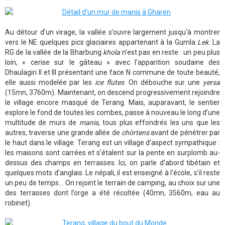
Au détour d’un virage, la vallée s’ouvre largement jusqu’à montrer
vers le NE quelques pics glaciaires appartenant à la Gumla
Lek
. La
RG de la vallée de la Bharbung
khola
n’est pas en reste : un peu plus
loin, « cerise sur le gâteau » avec l’apparition soudaine des
Dhaulagiri II et III présentant une face N commune de toute beauté,
elle aussi modelée par les
ice flutes
. On débouche sur une
yersa
(15mn, 3760m). Maintenant, on descend progressivement rejoindre
le village encore masqué de Terang. Mais, auparavant, le sentier
explore le fond de toutes les combes, passe à nouveau le long d’une
multitude de murs de
manis
, tous plus effondrés les uns que les
autres, traverse une grande allée de
chörtens
avant de pénétrer par
le haut dans le village. Terang est un village d’aspect sympathique :
les maisons sont carrées et s’étalent sur la pente en surplomb au-
dessus des champs en terrasses. Ici, on parle d’abord tibétain et
quelques mots d’anglais. Le népali, il est enseigné à l'école, s’il reste
un peu de temps… On rejoint le terrain de camping, au choix sur une
des terrasses dont l’orge a été récoltée (40mn, 3560m, eau au
robinet).