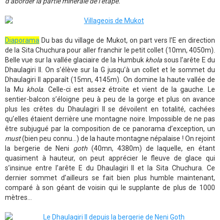
d’aborder la partie minérale de l’étape.
Diaporama
Du bas du village de Mukot, on part vers l’E en direction
de la Sita Chuchura pour aller franchir le petit collet (10mn, 4050m).
Belle vue sur la vallée glaciaire de la Humbuk
khola
sous l’arête E du
Dhaulagiri II. On s’élève sur la G jusqu’à un collet et le sommet du
Dhaulagiri II apparaît (15mn, 4145m). On domine la haute vallée de
la Mu
khola
. Celle-ci est assez étroite et vient de la gauche. Le
sentier-balcon s’éloigne peu à peu de la gorge et plus on avance
plus les crêtes du Dhaulagiri II se dévoilent en totalité, cachées
qu’elles étaient derrière une montagne noire. Impossible de ne pas
être subjugué par la composition de ce panorama d’exception, un
must
(bien peu connu...) de la haute montagne népalaise ! On rejoint
la bergerie de Neni
goth
(40mn, 4380m) de laquelle, en étant
quasiment à hauteur, on peut apprécier le fleuve de glace qui
s’insinue entre l’arête E du Dhaulagiri II et la Sita Chuchura. Ce
dernier sommet d’ailleurs se fait bien plus humble maintenant,
comparé à son géant de voisin qui le supplante de plus de 1000
mètres…