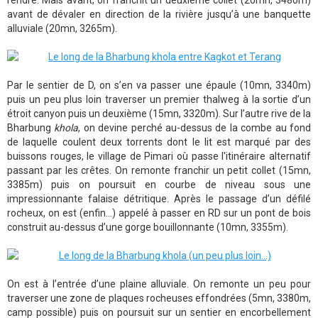
rendre. Mais avant, on franchit un deuxième collet (20mn, 3480m)
avant de dévaler en direction de la rivière jusqu’à une banquette
alluviale (20mn, 3265m).
Par le sentier de D, on s’en va passer une épaule (10mn, 3340m)
puis un peu plus loin traverser un premier thalweg à la sortie d’un
étroit canyon puis un deuxième (15mn, 3320m). Sur l’autre rive de la
Bharbung
khola
, on devine perché au-dessus de la combe au fond
de laquelle coulent deux torrents dont le lit est marqué par des
buissons rouges, le village de Pimari où passe l'itinéraire alternatif
passant par les crêtes. On remonte franchir un petit collet (15mn,
3385m) puis on poursuit en courbe de niveau sous une
impressionnante falaise détritique. Après le passage d’un défilé
rocheux, on est (enfin…) appelé à passer en RD sur un pont de bois
construit au-dessus d’une gorge bouillonnante (10mn, 3355m).
On est à l’entrée d’une plaine alluviale. On remonte un peu pour
traverser une zone de plaques rocheuses effondrées (5mn, 3380m,
camp possible) puis on poursuit sur un sentier en encorbellement