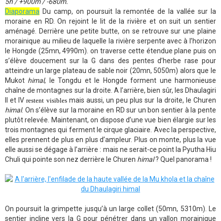
5h / +900m / -680m.
Diaporama
Du camp, on poursuit la remontée de la vallée sur la
moraine en RD. On rejoint le lit de la rivière et on suit un sentier
aménagé. Derrière une petite butte, on se retrouve sur une plaine
morainique au milieu de laquelle la rivière serpente avec à l’horizon
le Hongde (25mn, 4990m). on traverse cette étendue plane puis on
s’élève doucement sur la G dans des pentes d’herbe rase pour
atteindre un large plateau de sable noir (20mn, 5050m) alors que le
Mukot
himal
, le Tongdu et le Hongde forment une harmonieuse
chaîne de montagnes sur la droite. A l’arrière, bien sûr, les Dhaulagiri
II et IV
mais aussi, un peu plus sur la droite, le Churen
restent visibles
himal
. On s’élève sur la moraine en RD sur un bon sentier à la pente
plutôt relevée. Maintenant, on dispose d’une vue bien élargie sur les
trois montagnes qui ferment le cirque glaciaire. Avec la perspective,
elles prennent de plus en plus d’ampleur. Plus on monte, plus la vue
elle aussi se dégage à l’arrière : mais ne serait-ce point la Pyutha Hiu
Chuli qui pointe son nez derrière le Churen
himal
? Quel panorama !
On poursuit la grimpette jusqu’à un large collet (50mn, 5310m). Le
sentier incline vers la G pour pénétrer dans un vallon morainique