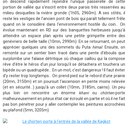
on descend rapidement rejoindre l’unique passerelle de cette
portion de vallée qui s’inscrit entre deux parois très resserrées au
milieu desquelles la rivière gronde (1h05, 2960m). A ses côtés, il
reste les vestiges de l’ancien pont de bois qui paraît tellement frêle
quand on le considère dans l’environnement hostile du coin… On
évolue maintenant en RD sur des banquettes herbeuses jusqu’à
atteindre un espace plan après une petite grimpette entre des
genévriers de belle taille (10mn, 2990m). En se retournant, on peut
apprécier quelques uns des sommets du Puta
himal
. Ensuite, on
remonte sur un sentier bien tracé dans une pente d’éboulis que
surplombe une falaise détritique où chaque caillou qui la compose
rêve d’être le héros d’un jour lorsqu’il se détachera et touchera un
bipède ou un quadrupède… En un mot, c’est dangereux ! II faut éviter
d’y rester trop longtemps… On prend pied sur le rebord d’une prairie
(20mn, 3150m) et on poursuit l’ascension en pente moins relevée
(et en sécurité…) jusqu’à un collet (10mn, 3185m, cairns). Un peu
plus loin on rencontre un énorme
khani
ou
chörten
-porte
malheureusement en piteux état car écroulé en partie et où il ne fait
pas bon pénétrer pour y aller contempler les peintures accrochées
au plafond (5mn, 3205m).