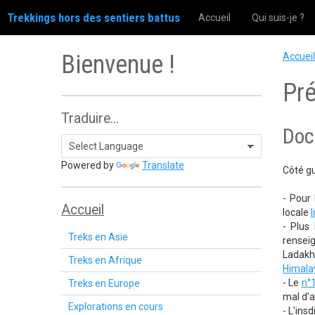
Trekkings hors des sentiers battus
Accueil
Qui suis-je ?
Bienvenue !
Accueil
Pré
Traduire...
Doc
Powered by
Translate
Côté gu
- Pour
Accueil
locale
- Plus
Treks en Asie
rensei
Ladakh 
Treks en Afrique
Himala
- Le
n°
Treks en Europe
mal d'a
Explorations en cours
- L'ins