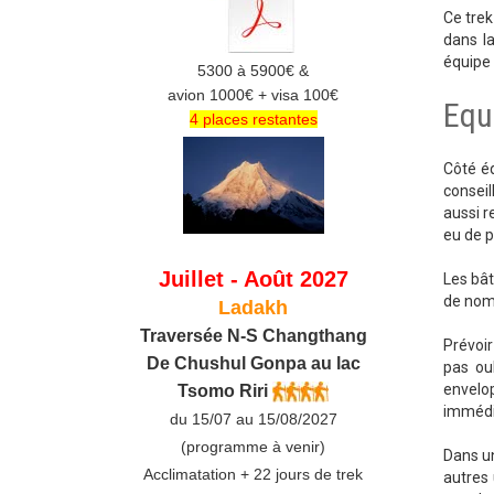
Ce trek
dans la
équipe 
5300 à 5900€ &
avion 1000€ + visa 100€
Equ
4 places restantes
Côté éq
conseil
aussi r
eu de p
Juillet - Août 2027
Les bât
de nomb
Ladakh
Traversée N-S Changthang
Prévoir
De C
hushul
Gonpa au lac
pas ou
envelop
Tsomo Riri
immédia
du 15/07 au 15/08/2027
(programme à venir)
Dans un
Acclimatation + 22 jours de trek
autres 