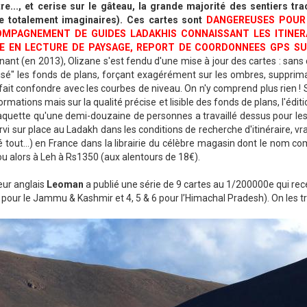
tre..., et cerise sur le gâteau, la grande majorité des sentiers tr
 totalement imaginaires). Ces cartes sont
DANGEREUSES POUR 
OMPAGNEMENT DE GUIDES LADAKHIS CONNAISSANT LES
ITINE
E EN LECTURE DE PAYSAGE, REPORT DE COORDONNEES GPS SUR 
ant (en 2013), Olizane s'est fendu d'une mise à jour des cartes : sans 
isé" les fonds de plans, forçant exagérément sur les ombres, supprima
 fait confondre avec les courbes de niveau. On n'y comprend plus rien ! S
ormations mais sur la qualité précise et lisible des fonds de plans, l'éditio
jaquette qu'une demi-douzaine de personnes a travaillé dessus pour les 
rvi sur place au Ladakh dans les conditions de recherche d'itinéraire, vr
 tout...) en France dans la librairie du célèbre magasin dont le nom 
ou alors à Leh à Rs1350 (aux alentours de 18€).
teur anglais
Leoman
a publié une série de 9 cartes au 1/200000e qui rec
9 pour le Jammu & Kashmir et 4, 5 & 6 pour l’Himachal Pradesh). On les t