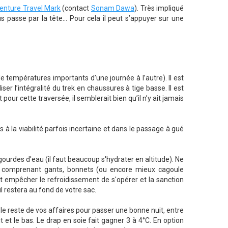
enture Travel Mark
(contact
Sonam Dawa
). Très impliqué
ous passe par la tête… Pour cela il peut s’appuyer sur une
e températures importants d’une journée à l’autre). Il est
er l’intégralité du trek en chaussures à tige basse. Il est
our cette traversée, il semblerait bien qu’il n’y ait jamais
à la viabilité parfois incertaine et dans le passage à gué
 gourdes d'eau (il faut beaucoup s'hydrater en altitude). Ne
e » comprenant gants, bonnets (ou encore mieux cagoule
est empêcher le refroidissement de s'opérer et la sanction
l restera au fond de votre sac.
le reste de vos affaires pour passer une bonne nuit, entre
t le bas. Le drap en soie fait gagner 3 à 4°C. En option