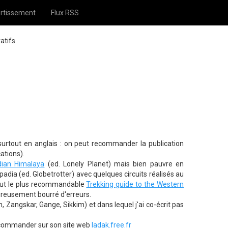
rtissement
Flux RSS
atifs
surtout en anglais : on peut recommander la publication
ations).
ndian Himalaya
(ed. Lonely Planet) mais bien pauvre en
padia (ed. Globetrotter) avec quelques circuits réalisés au
tout le plus recommandable
Trekking guide to the Western
eureusement bourré d'erreurs.
 Zangskar, Gange, Sikkim) et dans lequel j'ai co-écrit pas
 commander sur son site web
ladak.free.fr