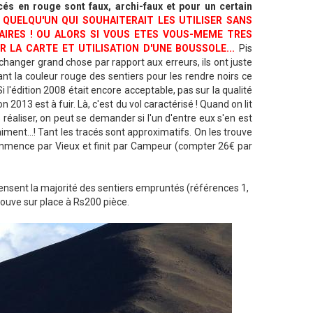
acés en rouge sont faux, archi-faux et pour un certain
QUELQU'UN QUI SOUHAITERAIT LES UTILISER SANS
RAIRES ! OU ALORS SI VOUS ETES VOUS-MEME TRES
LA CARTE ET UTILISATION D'UNE BOUSSOLE...
Pis
changer grand chose par rapport aux erreurs, ils ont juste
nt la couleur rouge des sentiers pour les rendre noirs ce
i l'édition 2008 était encore acceptable, pas sur la qualité
n 2013 est à fuir. Là, c'est du vol caractérisé ! Quand on lit
réaliser, on peut se demander si l'un d'entre eux s'en est
aiment...! Tant les tracés sont approximatifs. On les trouve
commence par Vieux et finit par Campeur (compter 26€ par
ensent la majorité des sentiers empruntés (références 1,
rouve sur place à Rs200 pièce.