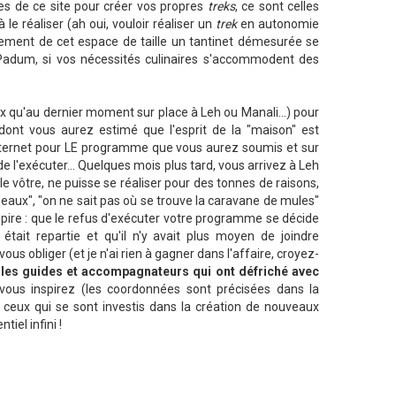
es de ce site pour créer vos propres
treks
, ce sont celles
e réaliser (ah oui, vouloir réaliser un
trek
en autonomie
llement de cet espace de taille un tantinet démesurée se
 Padum, si vos nécessités culinaires s'accommodent des
 qu'au dernier moment sur place à Leh ou Manali...) pour
 dont vous aurez estimé que l'esprit de la "maison" est
internet pour LE programme que vous aurez soumis et sur
 l'exécuter... Quelques mois plus tard, vous arrivez à Leh
le vôtre, ne puisse se réaliser pour des tonnes de raisons,
 eaux", "on ne sait pas où se trouve la caravane de mules"
u pire : que le refus d'exécuter votre programme se décide
tait repartie et qu'il n'y avait plus moyen de joindre
us obliger (et je n'ai rien à gagner dans l'affaire, croyez-
ie les guides et accompagnateurs qui ont défriché avec
ous inspirez (les coordonnées sont précisées dans la
ler ceux qui se sont investis dans la création de nouveaux
iel infini !