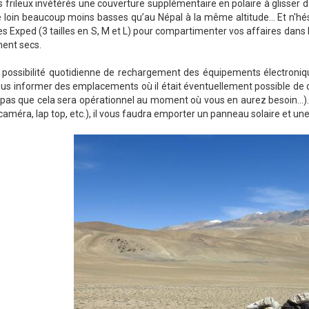
s frileux invétérés une couverture supplémentaire en polaire à glisse
 loin beaucoup moins basses qu’au Népal à la même altitude… Et n'hési
 Exped (3 tailles en S, M et L) pour compartimenter vos affaires dans 
ment secs.
possibilité quotidienne de rechargement des équipements électroniques
us informer des emplacements où il était éventuellement possible de d
as que cela sera opérationnel au moment où vous en aurez besoin…). S
caméra, lap top, etc.), il vous faudra emporter un panneau solaire et u