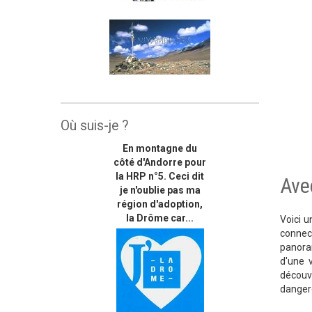
Où suis-je ?
En montagne du
côté d'Andorre pour
la HRP n°5. Ceci dit
Avec
je n'oublie pas ma
région d'adoption,
la Drôme car...
Voici u
connect
panora
d'une 
découv
dangere