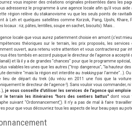
urrez vous inspirer des créations originales présentées dans les pag
us adresserez le programme à une agence locale afin qu'il vous aide à l
tte région relève du stakanovisme vu que les seuls points de ravitai
ent à Leh et quelques satellites comme Korzok, Pang, Upshi, Khare,
 locaux : riz, pâtes, lentilles, soupe en sachet, biscuits). Mais...
gence locale que vous aurez patiemment choisie en amont (c'est mieux
mpétences théoriques sur le terrain, les prix proposés, les services
amment ouvert, aura retenu votre attention et vous contracterez par 
vous êtes tombés en accord puisque le directeur de l'agence a accepté de
anali) et là il y a de grandes "chances" pour que le programme spécial, 
plus valables les unes que les autres ("trop dangereux", "la hauteur des
oute dernière "mais la région est interdite au
trekking
par l'armée"...). O
e lieu de départ du trek (du vécu en 2011 une fois que la voiture é
niquement le directeur de l'agence !). Sans vouloir vous commander, ni vo
..),
je vous conseille d'utiliser les services de l'agence qui emplo
r le terrain les itinéraires "hors des sentiers battus"
dont vous v
aphe suivant "Ordonnancement
"
). Il n'y a pas de mal à faire travail
ires pour que vous découvriez tous les aspects de leur beau pays au potent
onnancement