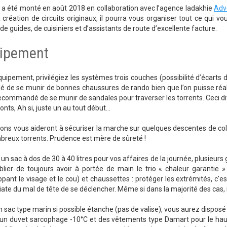
 a été monté en août 2018 en collaboration avec l’agence ladakhie
Adv
 création de circuits originaux, il pourra vous organiser tout ce qui v
de guides, de cuisiniers et d’assistants de route d’excellente facture.
ipement
uipement, privilégiez les systèmes trois couches (possibilité d’écarts d
lé de se munir de bonnes chaussures de rando bien que l’on puisse réalis
ecommandé de se munir de sandales pour traverser les torrents. Ceci dit p
onts, Ah si, juste un au tout début...
ons vous aideront à sécuriser la marche sur quelques descentes de cols 
reux torrents. Prudence est mère de sûreté !
 un sac à dos de 30 à 40 litres pour vos affaires de la journée, plusieurs
blier de toujours avoir à portée de main le trio « chaleur garanti
pant le visage et le cou) et chaussettes : protéger les extrémités, c'
te du mal de tête de se déclencher. Même si dans la majorité des cas, i
 sac type marin si possible étanche (pas de valise), vous aurez disposé 
un duvet sarcophage -10°C et des vêtements type Damart pour le haut e