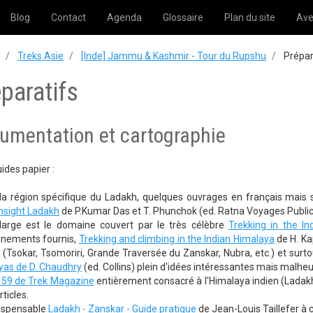
Blog
Contact
Agenda
Glossaire
Plan du site
Ave
Treks Asie
[Inde] Jammu & Kashmir - Tour du Rupshu
Prépar
paratifs
umentation et cartographie
ides papier :
 la région spécifique du Ladakh, quelques ouvrages en français mais 
Insight Ladakh
de P.Kumar Das et T. Phunchok (ed. Ratna Voyages Public
 large est le domaine couvert par le très célèbre
Trekking in the I
gnements fournis,
Trekking and climbing in the Indian Himalaya
de H. Ka
(Tsokar, Tsomoriri, Grande Traversée du Zanskar, Nubra, etc.) et sur
yas de D. Chaudhry
(ed. Collins) plein d'idées intéressantes mais malh
159 de Trek Magazine
entièrement consacré à l'Himalaya indien (Ladakh,
rticles.
dispensable
Ladakh - Zanskar - Guide pratique
de Jean-Louis Taillefer à