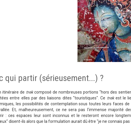
 qui partir (sérieusement...) ?
n itinéraire de
trek
composé de nombreuses portions "hors des sentiers b
ées entre elles par des liaisons dites "touristiques". Ce
trek
est le l
miques, les possibilités de contemplation sous toutes leurs faces 
vallée. Et, malheureusement, ce ne sera pas l'immense majorité des
rir : ces espaces leur sont inconnus et le resteront encore longtemp
ux" disent-ils alors que la formulation aurait dû être "je ne connais pas et 