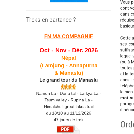
Vous po
dont vo
dans ce
Treks en partance ?
réduis
basiques
EN MA COMPAGNIE
Cette a
ses co
Oct - Nov - Déc 2026
suffis
lequel 
Népal
(ou à M
(Lamjung -
Annapurna
toutes 
& Manaslu)
et la t
Le grand tour du Manaslu
dans l
télépho
le bien.
Namun La - Dona tal - Larkya La -
moi su
Tsum valley - Rupina La -
paragr
Himalchuli great lakes trail
itinéra
du 18/10 au 11/12/2026
47 jours de trek
Ord