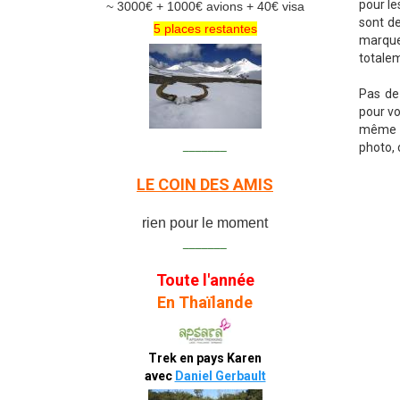
pour le
~ 3000€ + 1000€ avions + 40€ visa
sont de
5 places restantes
marques
totale
Pas de 
pour vo
même p
_______
photo, 
LE COIN DES AMIS
rien pour le moment
_______
Toute l'année
En Thaïlande
Trek en pays Karen
avec
Daniel Gerbault