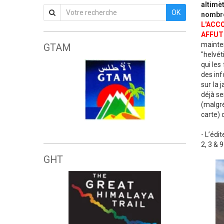
altimè
OK
nombre
L'ACC
AFFUT
mainten
GTAM
"helvét
qui les
des inf
sur la 
déjà se
(malgré
carte) 
Grande traversée de l'Atlas marocain
- L’édi
2, 3 & 
GHT