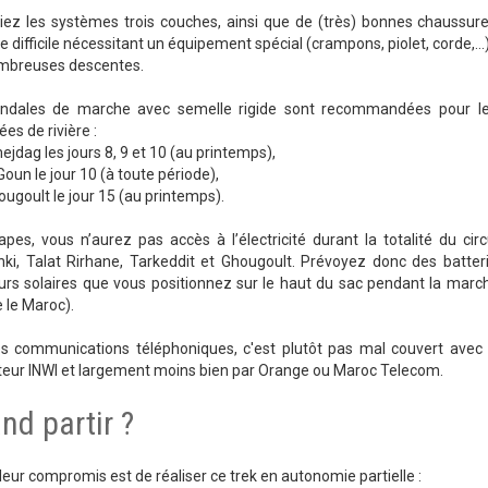
giez les systèmes trois couches, ainsi que de (très) bonnes chaussure
 difficile nécessitant un équipement spécial (crampons, piolet, corde,
mbreuses descentes.
ndales de marche avec semelle rigide sont recommandées pour le
ées de rivière :
Imejdag les jours 8, 9 et 10 (au printemps),
Goun le jour 10 (à toute période),
ougoult le jour 15 (au printemps).
pes, vous n’aurez pas accès à l’électricité durant la totalité du cir
ki, Talat Rirhane, Tarkeddit et Ghougoult. Prévoyez donc des batterie
rs solaires que vous positionnez sur le haut du sac pendant la march
le Maroc).
es communications téléphoniques, c'est plutôt pas mal couvert avec l
teur INWI et largement moins bien par Orange ou Maroc Telecom.
nd partir ?
leur compromis est de réaliser ce trek en autonomie partielle :