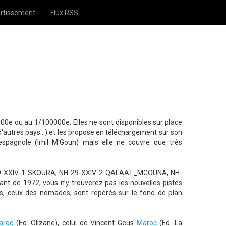
rtissement
Flux RSS
00e ou au 1/100000e. Elles ne sont disponibles sur place
d'autres pays...) et les propose en téléchargement sur son
 espagnole (Irhil M'Goun) mais elle ne couvre que très
NH-29-XXIV-1-SKOURA, NH-29-XXIV-2-QALAAT_MGOUNA, NH-
 de 1972, vous n’y trouverez pas les nouvelles pistes
res, ceux des nomades, sont repérés sur le fond de plan
aroc
(Ed. Olizane), celui de Vincent Geus
Maroc
(Ed. La