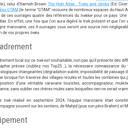
le), celui d'Hamish Brown
The High Atlas : Treks and climbs
(Ed. Cicer
sées GTAM
(le terme "GTAM" recouvre de nombreux espaces du Haut-Atlas
it de ces ouvrages quatre des références du
trekker
pour ce pays. Une 
las. En effet, une fois que l'on aura digéré le trek présent et que l'on 
e marocaine, ces 4 ouvrages vous seront une source non négligeable d
n de vos propres
treks
.
adrement
drement local sur ce
trek
est souhaitable, non pas qu’il présente des di
raphie précise (oubliez nos Top25…), la nécessaire connaissance du t
logiques changeantes (dégradation subite, impossibilité de passage d’u
ue lorsque l’on traverse des villages reculés et toutes les combines qui p
position d’une véritable caravane touristes, accompagnateur, muleti
dance, sans oublier ces chères mules sans lesquelles rien ne serait vraim
ce
trek
réalisé en septembre 2024, l’équipe marocaine était cons
pagne souvent sur les sentiers, de Mahjid (puis son père Brahim) et Mus
ipement