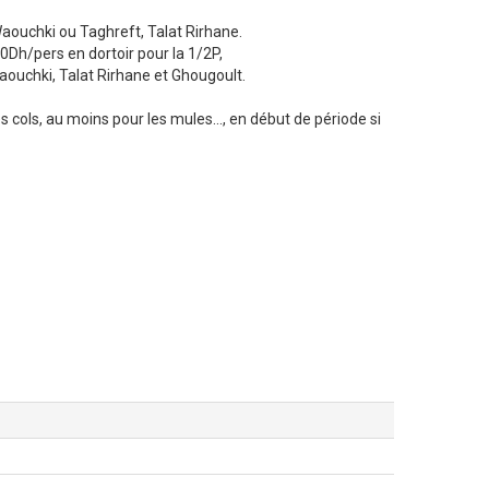
Waouchki ou Taghreft, Talat Rirhane.
0Dh/pers en dortoir pour la 1/2P,
Waouchki, Talat Rirhane et Ghougoult.
es cols, au moins pour les mules..., en début de période si