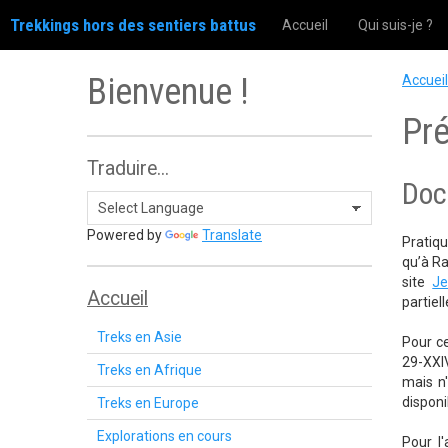
Trekkings hors des sentiers battus
Accueil
Qui suis-je ?
Bienvenue !
Accueil
Pré
Traduire...
Doc
Powered by
Translate
Pratiqu
qu’à Ra
site
Je
Accueil
partiel
Treks en Asie
Pour c
29-XXI
Treks en Afrique
mais n
dispon
Treks en Europe
Explorations en cours
Pour l'