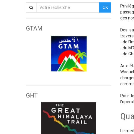
Privilé
OK
passage
des no
GTAM
Des sa
travers
- de l'
- du M'
- de Gh
Aux éta
Waouch
Grande traversée de l'Atlas marocain
chargeu
comme 
GHT
Pour l
l'opéra
Qua
Le meil