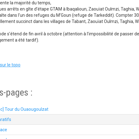
tente la majorité du temps,
ues arrêts en gîte d’étape GTAM à Ibaqalioun, Zaouïat Oulmzi, Taghia, 
alte dans l'un des refuges du M'Goun (refuge de Tarkeddit). Compter 30
aillement succinct dans les villages de Tabant, Zaouïat Oulmzi, Taghia, 
ode s’étend de fin avril à octobre (attention à l’impossibilité de passer d
gement a été tardif).
sur le topo
s-pages :
c] Tour du Ouaougoulzat
ratifs
lace