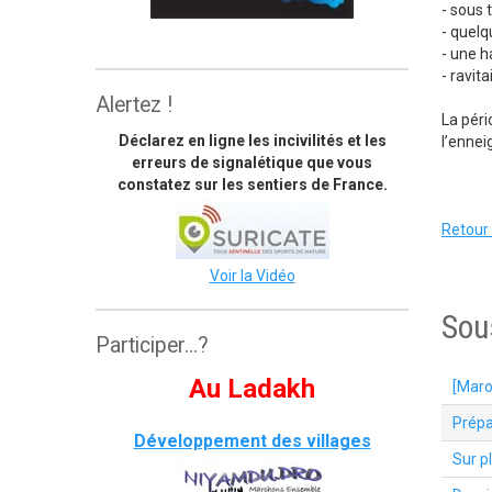
- sous 
- quelq
The great himalaya trail
- une h
- ravit
Alertez !
La péri
Déclarez en ligne les incivilités et les
l’ennei
erreurs de signalétique que vous
constatez sur les sentiers de France.
Retour 
Voir la Vidéo
Sou
Participer...?
Au Ladakh
[Maro
Prépa
Développement des villages
Sur p