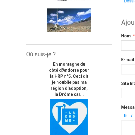
Dossi
Ajou
Nom
Où suis-je ?
E-mail
En montagne du
côté d'Andorre pour
la HRP n°5. Ceci dit
je n'oublie pas ma
Site In
région d'adoption,
la Drôme car...
Messa