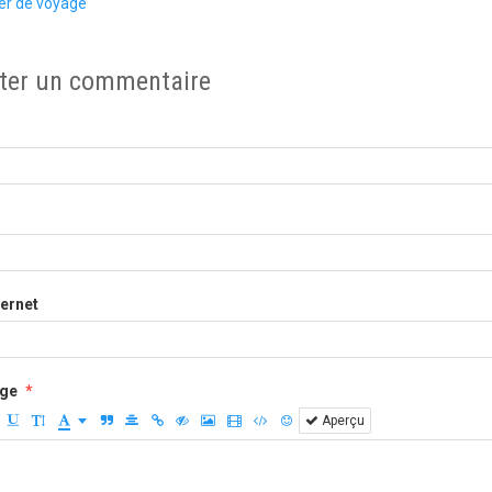
er de voyage
ter un commentaire
ternet
ge
Aperçu