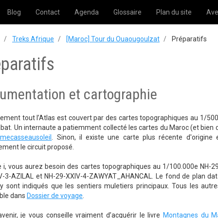
Blog
Contact
Agenda
Glossaire
Plan du site
Ave
Treks Afrique
[Maroc] Tour du Ouaougoulzat
Préparatifs
paratifs
umentation et cartographie
ement tout l’Atlas est couvert par des cartes topographiques au 1/500
bat. Un internaute a patiemment collecté les cartes du Maroc (et bien 
mecasseausoleil
. Sinon, il existe une carte plus récente d'origine
lement le circuit proposé.
e i, vous aurez besoin des cartes topographiques au 1/100.000e 
V-3-AZILAL et NH-29-XXIV-4-ZAWYAT_AHANCAL. Le fond de plan datant
'y sont indiqués que les sentiers muletiers principaux. Tous les aut
ible dans
Dossier de voyage
.
avenir, je vous conseille vraiment d’acquérir le livre
Montagnes du M