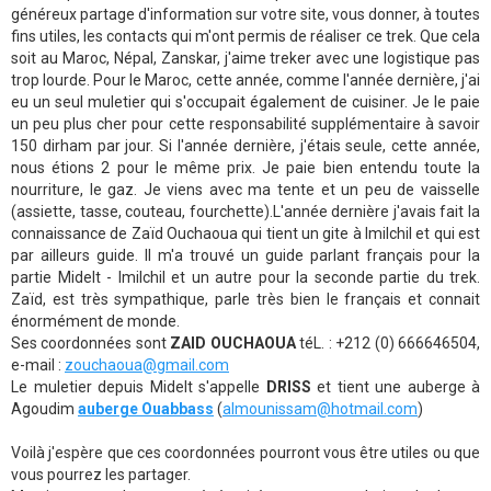
généreux partage d'information sur votre site, vous donner, à toutes
fins utiles, les contacts qui m'ont permis de réaliser ce trek. Que cela
soit au Maroc, Népal, Zanskar, j'aime treker avec une logistique pas
trop lourde. Pour le Maroc, cette année, comme l'année dernière, j'ai
eu un seul muletier qui s'occupait également de cuisiner. Je le paie
un peu plus cher pour cette responsabilité supplémentaire à savoir
150 dirham par jour. Si l'année dernière, j'étais seule, cette année,
nous étions 2 pour le même prix. Je paie bien entendu toute la
nourriture, le gaz. Je viens avec ma tente et un peu de vaisselle
(assiette, tasse, couteau, fourchette).L'année dernière j'avais fait la
connaissance de Zaïd Ouchaoua qui tient un gite à Imilchil et qui est
par ailleurs guide. Il m'a trouvé un guide parlant français pour la
partie Midelt - Imilchil et un autre pour la seconde partie du trek.
Zaïd, est très sympathique, parle très bien le français et connait
énormément de monde.
Ses coordonnées sont
ZAID OUCHAOUA
téL. : +212 (0) 666646504,
e-mail :
zouchaoua@gmail.com
Le muletier depuis Midelt s'appelle
DRISS
et tient une auberge à
Agoudim
auberge Ouabbass
(
almounissam@hotmail.com
)
Voilà j'espère que ces coordonnées pourront vous être utiles ou que
vous pourrez les partager.