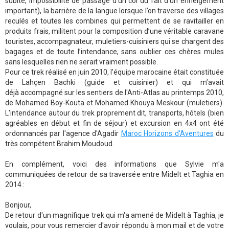
subite, impossibilité de passage d’un col du fait d’un enneigement
important), la barrière de la langue lorsque l’on traverse des villages
reculés et toutes les combines qui permettent de se ravitailler en
produits frais, militent pour la composition d’une véritable caravane
touristes, accompagnateur, muletiers-cuisiniers qui se chargent des
bagages et de toute l’intendance, sans oublier ces chères mules
sans lesquelles rien ne serait vraiment possible.
Pour ce trek réalisé en juin 2010, l’équipe marocaine était constituée
de Lahçen Bachki (guide et cuisinier) et qui m’avait
déjà accompagné sur les sentiers de l'Anti-Atlas au printemps 2010,
de Mohamed Boy-Kouta et Mohamed Khouya Meskour (muletiers).
L'intendance autour du trek proprement dit, transports, hôtels (bien
agréables en début et fin de séjour) et excursion en 4x4 ont été
ordonnancés par l'agence d'Agadir
Maroc Horizons d'Aventures
du
très compétent Brahim Moudoud.
En complément, voici des informations que Sylvie m'a
communiquées de retour de sa traversée entre Midelt et Taghia en
2014 :
Bonjour,
De retour d'un magnifique trek qui m'a amené de Midelt à Taghia, je
voulais, pour vous remercier d'avoir répondu à mon mail et de votre