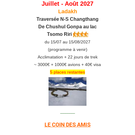
Juillet - Août 2027
Ladakh
Traversée N-S Changthang
De C
hushul
Gonpa au lac
Tsomo Riri
du 15/07 au 15/08/2027
(programme à venir)
Acclimatation + 22 jours de trek
~ 3000€ + 1000€ avions + 40€ visa
5 places restantes
_______
LE COIN DES AMIS