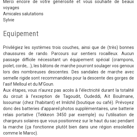
Merci encore de votre générosité et vous souhaite de beaux
voyages
Amicales salutations
Sylvie
Equipement
Privilégiez les systèmes trois couches, ainsi que de (très) bonnes
chaussures de rando. Parcours sur sentiers rocailleux. Aucun
passage difficile nécessitant un équipement spécial (crampons,
piolet, corde,…), les bâtons de marche pourront soulager vos genoux
lors des nombreuses descentes. Des sandales de marche avec
semelle rigide sont recommandées pour la descente des gorges de
l'asif Melloul et du M'Goun.
Aux étapes, vous n’aurez pas accès à l’électricité durant la totalité
du circuit à l’exception de Tagoudit, Oudeddi, Aït Boulmane,
Issoumar (chez l'habitant) et Imilchil (boutique ou café). Prévoyez
donc des batteries d’appareil photos supplémentaires, une batterie
relais portative (Tekkeon 3450 par exemple) ou l’utilisation de
chargeurs solaires que vous positionnez sur le haut du sac pendant
la marche (ça fonctionne plutôt bien dans une région ensoleillée
comme le Maroc).