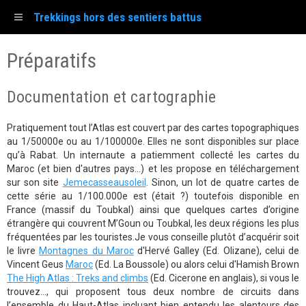
Trekkings hors des sentiers battus
Préparatifs
Documentation et cartographie
Pratiquement tout l’Atlas est couvert par des cartes topographiques
au 1/50000e ou au 1/100000e. Elles ne sont disponibles sur place
qu’à Rabat. Un internaute a patiemment collecté les cartes du
Maroc (et bien d'autres pays...) et les propose en téléchargement
sur son site
Jemecasseausoleil
. Sinon, un lot de quatre cartes de
cette série au 1/100.000e est (était ?) toutefois disponible en
France (massif du Toubkal) ainsi que quelques cartes d’origine
étrangère qui couvrent M’Goun ou Toubkal, les deux régions les plus
fréquentées par les touristes.Je vous conseille plutôt d’acquérir soit
le livre
Montagnes du Maroc
d'Hervé Galley (Ed. Olizane), celui de
Vincent Geus
Maroc
(Ed. La Boussole) ou alors celui d'Hamish Brown
The High Atlas : Treks and climbs
(Ed. Cicerone en anglais), si vous le
trouvez..., qui proposent tous deux nombre de circuits dans
l’ensemble du Haut-Atlas incluant bien entendu les alentours des