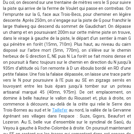
Du col, on descend sur une trentaine de mètres vers le S pour suivre
la piste qui arrive de la ferme de Voulet qui passe en contrebas. On
l'emprunte sur la G, face aux Trois-Becs, pour cheminer en légère
descente. Après 250m, on s'engage sur la piste de G pour franchir le
large thalweg qui descend du sommet de Gaudichart. On dépasse
un champ et en poursuivant 200m sur cette même piste on trouve,
dans le virage à gauche de la piste, le départ d'un sentier à main G
qui pénètre en forêt (15mn, 710m). Plus haut, au niveau du cairn
disposé sur l'arbre mort (5mn, 770m), on s'élève sur le chemin
herbeux de G direction E, NE puis N. La forêt se fait moins dense et
on poursuit à flanc toujours sur le chemin en direction du N jusqu'à
935m d'altitude où l'on remonte à D un éboulis bordé en RD d'une
petite falaise. Une fois la falaise dépassée, on laisse une trace partir
vers le N pour poursuivre à l'E puis au SE en zigzags serrés en
louvoyant entre les buis épars jusqu'à tomber sur un poteau
artisanal marqué 45 (40mn, 975m). De cet emplacement, on
domine à belle hauteur le vallon du Riousset et, plus à droite, on
commence à découvrir, au-delà de la crête qui relie le Serre des
Trois-Bornes au sud et le
Taillefer
au nord, la vallée de la Gervanne
égrénant ses villages dans l'espace : Suze, Gigors, Beaufort et
Lozeron. Au S, belle vue d'ensemble sur le synclinal de Saoû, du
Veyou à gauche à Roche-Colombe à droite. On poursuit maintenant