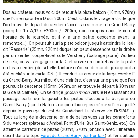
Dos au château, nous voici de retour à la piste balcon (10mn, 970m)
que l'on emprunte à D sur 300m. C'est ici dans le virage à droite que
l'on trouve le départ du sentier d'accès au sommet du Grand-Barry
(compter 1h A/R / +200m / -200m, non compris dans le cumul
horaire de la journée, et il y a une petite descente avant la
remontée...). On poursuit sur la piste balcon jusqu'à atteindre le lieu-
dit "Passerie" (25mn, 820m) duquel on peut descendre sur la droite
par un sentier coupe-lacet côté Vercheny (balisage jaune). Au lieu
de cela, on va s'engager sur la G et suivre en contrebas de la piste
un beau sentier (de si belle facture qu'on se demande pourquoi il a
été oublié sur la carte IGN...). Il conduit au creux de la large combe E
du Grand-Barry. Au milieu d'une clairière, c'est sur une piste que l'on
poursuit la descente (15mn, 695m, on en trouve le départ à 30m sur
la G de la clairière). On se dirige
grosso modo
vers le N en laissant au
passage partir sur la gauche les pistes d'accès à la bergerie du
Grand-Barry (que la Nature a aujourd'hui repris même si l'on a quitté
depuis le passage du col de Gaudichart la réserve de l'ASPAS...).
Tout au long de la descente, on a de belles vues sur les contreforts
S du Vercors (plateau d'Ambel, Font d'Urle, But Saint-Genix, etc.). On
atteint le carrefour de pistes (20mn, 570m, jonction avec l'itinéraire
décrit dans le topo
Forêt du Grand Barry par Pontaix
) et l'on suit sur