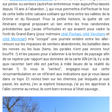
sur pistes ou sentiers (autrefois entretenus mais aujourd'hui laissés
depuis 10 ans à l'abandon...), qui vous permettra d'effectuer le tour
de cette belle crête calcaire solitaire qui trône entre les vallées de la
Drôme et du Riousset. Pour la petite histoire, la quête de cet
itinéraire original proposant un lien entre les trois randonnées
précédentes que j'avais effectuées et qui avaient pour cadre la
forêt du Grand-Barry (pour mémoire
côté Pontaix
,
côté Vercheny
et
côté Montclar
) m'a "occupé" une journée entière entre les aller-
retours sur les impasses de sentiers abandonnés, les batailles dans
les ronces ou les buis (tiens, les pyrales n'ont pas encore tout
bouffé...!) et les pauses pour s'adonner à la lecture de paysage afin
de se repérer par rapport aux données de la carte IGN (et là, il y a de
quoi raconter tant elle est parfois à mille lieues de la réalité du
terrain !). Si vous le "sentez", engagez-vous sur cette
circumambulation en se référant aux indications que je vous laisse
dans ce topo. Et restez bien sur les chemins par lesquels je suis
passé, les autres, j'en ai exploré beaucoup, j'ai pu les apprécier à
l'aller comme au retour, ils sont bien revenus à l'état sauvage...