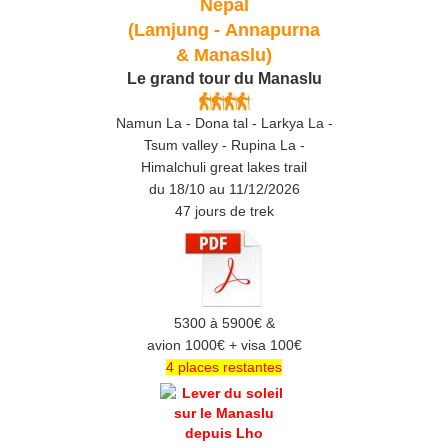
Népal
(Lamjung -
Annapurna
& Manaslu)
Le grand tour du Manaslu
Namun La - Dona tal - Larkya La -
Tsum valley - Rupina La -
Himalchuli great lakes trail
du 18/10 au 11/12/2026
47 jours de trek
5300 à 5900€ &
avion 1000€ + visa 100€
4 places restantes