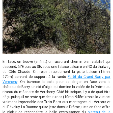
En face, on trouve (enfin...) un rassurant chemin bien viabilisé qui
descend, à l'E puis au SE, sous une falaise calcaire en RG du thalweg
de Côte Chaude. On rejoint rapidement la piste balcon (15mn,
970m) servant de support à la rando
Forêt du Grand Barry par
Vercheny
. On traverse la piste pour se diriger en face vers le
château de Barry, un nid d'aigle qui domine la vallée de la Drôme au
niveau du méandre de Vercheny. Côté historique, il y a de quoi être
déçu puisqu'il ne reste que des ruines (10mn, 945m) mais la vue est
vraiment imprenable des Trois-Becs aux montagnes du Vercors et
du Dévoluy. La Roanne qui se jette dans la Drôme juste en face offre
le plaisir de reconnaître la belle excroissance du
plateau de la