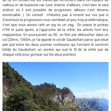
au SE en restant sur les traces qui remontent dans cet espace de
cailloux et de buissons ras (une chance d'ailleurs, c'est bien le seul
endroit où il soit possible de progresser, ailleurs c'est devenu
inextricable...). Un conseil : n'hésitez pas à revenir sur vos pas si
d'aventure la progression vous semblait un peu trop problématique,
c'est que vous auriez raté un zig ou un zag... On passe le poteau
n°44 et juste après, à l'approche de la crête, les arbres font leur
réapparition. En poursuivant au SE, on finit par déboucher dans un
col (20mn, 1060m, je l'ai appelé le col de Gaudichart parce que situé
pile poil entre les deux pointes rocheuses qui forment le sommet
bifide du Gaudichart, un sentier qui suit le fil de la crête par de
chaque côté pour grimper sur les deux pointes).