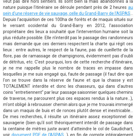
veut pas dire hors sentiers. Ils sont bien là mais abandonnés à la
nature puisque l'itinéraire se déroule pendant près de 2 heures
au
sein d'une réserve de vie sauvage, celle du Grand-Barry de l'ASPAS
...
Depuis l'acquisition de ces 100ha de forêts et de maquis situés sur
le versant occidental du Grand-Barry en 2012, l'association
propriétaire des lieux a souhaité que l'intervention humaine soit la
plus réduite possible. Elle n'interdit pas le passage des randonneurs
mais demande que ces derniers respectent la charte qui régit ces
lieux : entre autres, le respect de la faune, pas de cueillette de la
flore, pas de ramassage de champignons, évidemment pas d'oubli
de détritus, etc. C'est pourquoi, lors de cette recherche d'itinéraire,
je ne me rappelle plus le nombre de traces en impasse dans
lesquelles je me suis engagé qui, faute de passage (il faut dire que
l'on se trouve dans la réserve de faune et que la chasse y est
TOTALEMENT interdite et donc les chasseurs, qui dans d'autres
coins "entretiennent" par leur passage saisonnier quelques chemins
de traverse, ne parcourent plus ces espaces rendus à la nature...),
m'ont obligé à rebrousser chemin alors que je me trouvais immergé
dans un maquis de buis et de ronces plutôt dense et inextricable...
De mes recherches, il résulte un itinéraire assez exceptionnel de
sauvagerie (bien qu'il soit théoriquement interdit de passage dans
la centaine de mètres juste avant d'atteindre le col de Gaudichart,
voir
document PDF de l'ASPAS
...), en fin de compte intégralement