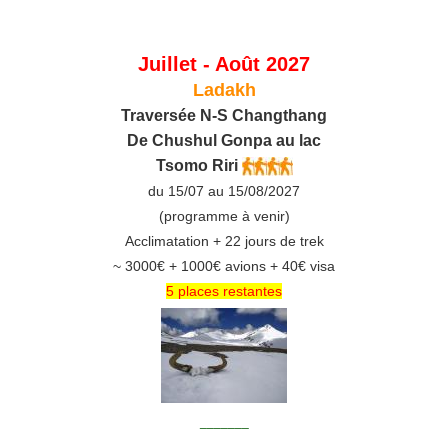
Juillet - Août 2027
Ladakh
Traversée N-S Changthang
De C
hushul
Gonpa au lac
Tsomo Riri
du 15/07 au 15/08/2027
(programme à venir)
Acclimatation + 22 jours de trek
~ 3000€ + 1000€ avions + 40€ visa
5 places restantes
_______