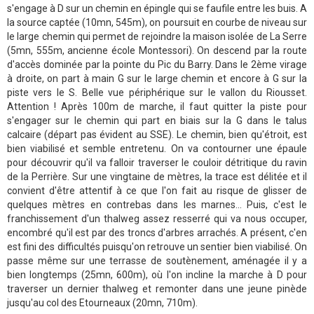
s'engage à D sur un chemin en épingle qui se faufile entre les buis. A
la source captée (10mn, 545m), on poursuit en courbe de niveau sur
le large chemin qui permet de rejoindre la maison isolée de La Serre
(5mn, 555m, ancienne école Montessori). On descend par la route
d'accès dominée par la pointe du Pic du Barry. Dans le 2ème virage
à droite, on part à main G sur le large chemin et encore à G sur la
piste vers le S. Belle vue périphérique sur le vallon du Riousset.
Attention ! Après 100m de marche, il faut quitter la piste pour
s'engager sur le chemin qui part en biais sur la G dans le talus
calcaire (départ pas évident au SSE). Le chemin, bien qu'étroit, est
bien viabilisé et semble entretenu. On va contourner une épaule
pour découvrir qu'il va falloir traverser le couloir détritique du ravin
de la Perrière. Sur une vingtaine de mètres, la trace est délitée et il
convient d'être attentif à ce que l'on fait au risque de glisser de
quelques mètres en contrebas dans les marnes... Puis, c'est le
franchissement d'un thalweg assez resserré qui va nous occuper,
encombré qu'il est par des troncs d'arbres arrachés. A présent, c'en
est fini des difficultés puisqu'on retrouve un sentier bien viabilisé. On
passe même sur une terrasse de soutènement, aménagée il y a
bien longtemps (25mn, 600m), où l'on incline la marche à D pour
traverser un dernier thalweg et remonter dans une jeune pinède
jusqu'au col des Etourneaux (20mn, 710m).