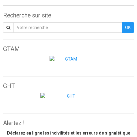
Recherche sur site
OK
GTAM
Grande traversée de l'Atlas marocain
GHT
The great himalaya trail
Alertez !
Déclarez en ligne les incivilités et les erreurs de signalétique