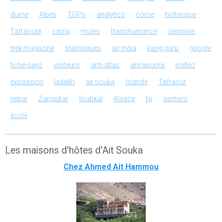
dume
Alpes
TOPo
analytics
corse
historique
Tafraoute
carrix
mules
transhumance
sempiriri
trek magazine
statistiques
air india
kang guru
google
fiche-pays
visiteurs
anti-atlas
annapurna
météo
exposition
ladakh
ait souka
Islande
Tafraout
nepal
Zangskar
toubkal
Alsace
tiji
sentiers
école
Les maisons d'hôtes d'Ait Souka
Chez Ahmed Ait Hammou