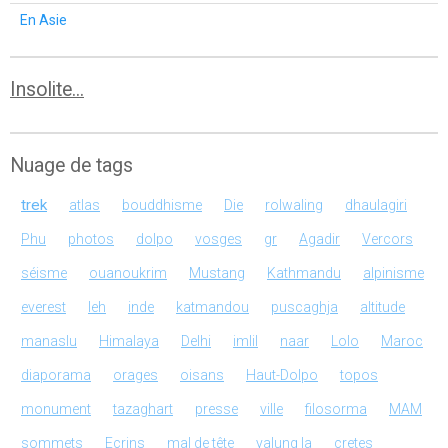
En Asie
Insolite...
Nuage de tags
trek
atlas
bouddhisme
Die
rolwaling
dhaulagiri
Phu
photos
dolpo
vosges
gr
Agadir
Vercors
séisme
ouanoukrim
Mustang
Kathmandu
alpinisme
everest
leh
inde
katmandou
puscaghja
altitude
manaslu
Himalaya
Delhi
imlil
naar
Lolo
Maroc
diaporama
orages
oisans
Haut-Dolpo
topos
monument
tazaghart
presse
ville
filosorma
MAM
sommets
Ecrins
mal de tête
yalung la
cretes