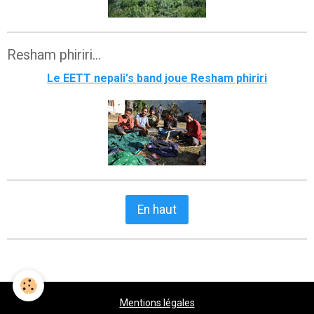
Resham phiriri...
Le EETT nepali's band joue Resham phiriri
En haut
Mentions légales