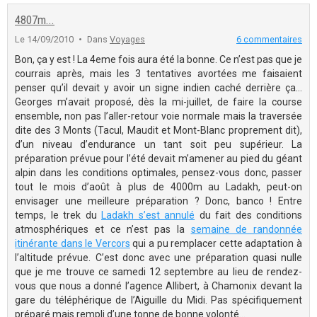
4807m...
Le 14/09/2010
Dans
Voyages
6 commentaires
Bon, ça y est ! La 4eme fois aura été la bonne. Ce n’est pas que je
courrais après, mais les 3 tentatives avortées me faisaient
penser qu’il devait y avoir un signe indien caché derrière ça…
Georges m’avait proposé, dès la mi-juillet, de faire la course
ensemble, non pas l’aller-retour voie normale mais la traversée
dite des 3 Monts (Tacul, Maudit et Mont-Blanc proprement dit),
d’un niveau d’endurance un tant soit peu supérieur. La
préparation prévue pour l’été devait m’amener au pied du géant
alpin dans les conditions optimales, pensez-vous donc, passer
tout le mois d’août à plus de 4000m au Ladakh, peut-on
envisager une meilleure préparation ? Donc, banco ! Entre
temps, le trek du
Ladakh s’est annulé
du fait des conditions
atmosphériques et ce n’est pas la
semaine de randonnée
itinérante dans le Vercors
qui a pu remplacer cette adaptation à
l’altitude prévue. C’est donc avec une préparation quasi nulle
que je me trouve ce samedi 12 septembre au lieu de rendez-
vous que nous a donné l’agence Allibert, à Chamonix devant la
gare du téléphérique de l’Aiguille du Midi. Pas spécifiquement
préparé mais rempli d’une tonne de bonne volonté…