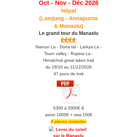
Oct - Nov - Déc 2026
Népal
(Lamjung -
Annapurna
& Manaslu)
Le grand tour du Manaslu
Namun La - Dona tal - Larkya La -
Tsum valley - Rupina La -
Himalchuli great lakes trail
du 18/10 au 11/12/2026
47 jours de trek
5300 à 5900€ &
avion 1000€ + visa 100€
4 places restantes