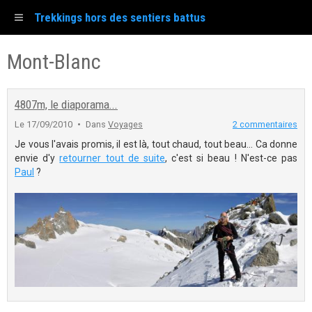
Trekkings hors des sentiers battus
Mont-Blanc
4807m, le diaporama...
Le 17/09/2010
Dans
Voyages
2 commentaires
Je vous l'avais promis, il est là, tout chaud, tout beau... Ca donne
envie d'y
retourner tout de suite
, c'est si beau ! N'est-ce pas
Paul
?