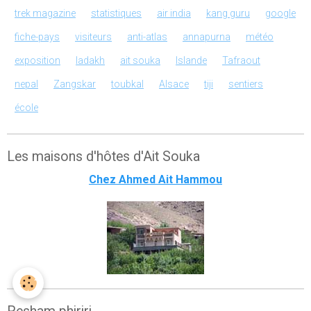
trek magazine
statistiques
air india
kang guru
google
fiche-pays
visiteurs
anti-atlas
annapurna
météo
exposition
ladakh
ait souka
Islande
Tafraout
nepal
Zangskar
toubkal
Alsace
tiji
sentiers
école
Les maisons d'hôtes d'Ait Souka
Chez Ahmed Ait Hammou