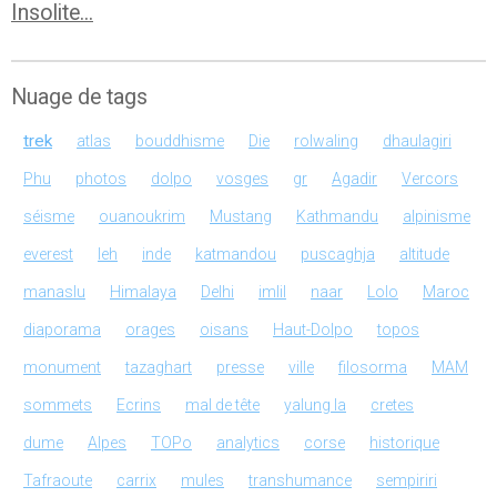
Insolite...
Nuage de tags
trek
atlas
bouddhisme
Die
rolwaling
dhaulagiri
Phu
photos
dolpo
vosges
gr
Agadir
Vercors
séisme
ouanoukrim
Mustang
Kathmandu
alpinisme
everest
leh
inde
katmandou
puscaghja
altitude
manaslu
Himalaya
Delhi
imlil
naar
Lolo
Maroc
diaporama
orages
oisans
Haut-Dolpo
topos
monument
tazaghart
presse
ville
filosorma
MAM
sommets
Ecrins
mal de tête
yalung la
cretes
dume
Alpes
TOPo
analytics
corse
historique
Tafraoute
carrix
mules
transhumance
sempiriri