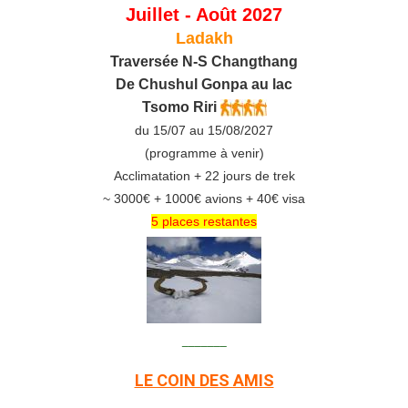
Juillet - Août 2027
Ladakh
Traversée N-S Changthang
De C
hushul
Gonpa au lac
Tsomo Riri
du 15/07 au 15/08/2027
(programme à venir)
Acclimatation + 22 jours de trek
~ 3000€ + 1000€ avions + 40€ visa
5 places restantes
_______
LE COIN DES AMIS