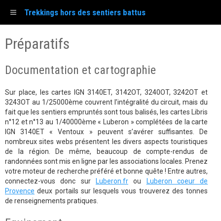
Trekkings hors des sentiers battus
Préparatifs
Documentation et cartographie
Sur place, les cartes IGN 3140ET, 3142OT, 3240OT, 3242OT et
3243OT au 1/25000ème couvrent l’intégralité du circuit, mais du
fait que les sentiers empruntés sont tous balisés, les cartes Libris
n°12 et n°13 au 1/40000ème « Luberon » complétées de la carte
IGN 3140ET « Ventoux » peuvent s’avérer suffisantes. De
nombreux sites webs présentent les divers aspects touristiques
de la région. De même, beaucoup de compte-rendus de
randonnées sont mis en ligne par les associations locales. Prenez
votre moteur de recherche préféré et bonne quête ! Entre autres,
connectez-vous donc sur
Luberon.fr
ou
Luberon coeur de
Provence
deux portails sur lesquels vous trouverez des tonnes
de renseignements pratiques.