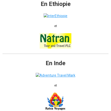
En Ethiopie
et
En Inde
et