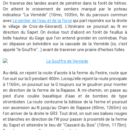
On traverse des landes avant de pénétrer dans la forêt de hêtres.
On atteint le croisement de sentiers marqué par le poteau
indicateur "La Vernède" (10mn, 1035m, fin du parcours commun
avec
Le sentier de l'eau et de la force
qui part rejoindre sur la droite
le village de Cros-de-Géorand). L'itinéraire se poursuit au N en
direction du Sapet. On évolue tout d'abord en forêt de feuillus à
belle hauteur du Gage que l'on entend gronder en contrebas. Puis
on dépasse un belvédère sur la cascade de la Vernède (ici, c'est
appelé "le Gouffre"...) avant de traverser une prairie d'herbes folles.
Au-delà, on rejoint la route d'accès à la ferme du Festre, route que
l'on suit sur la D pendant 400m. Lorsqu'elle rejoint la route principale
à 1160m, on poursuit sur la G toujours sur le goudron pour monter
en direction de la ferme de la Rajasse. A mi-chemin, on passe au
pied d'une coulée basaltique d'aas et de bombes de type
strombolien. La route contourne la bâtisse de la ferme et poursuit
son ascension au N jusqu'au Cham de Rajasse (40mn, 1265m) où
l'on arriver de la droite le GR3. Tout droit, on suit ses balises rouges
et blanches en direction de l'W pour passer à proximité de la ferme
du Sapet et atteindre le lieu-dit "Cassard du Bois" (10mn, 1170m).