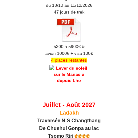
du 18/10 au 11/12/2026
47 jours de trek
5300 à 5900€ &
avion 1000€ + visa 100€
4 places restantes
Juillet - Août 2027
Ladakh
Traversée N-S Changthang
De C
hushul
Gonpa au lac
Tsomo Riri