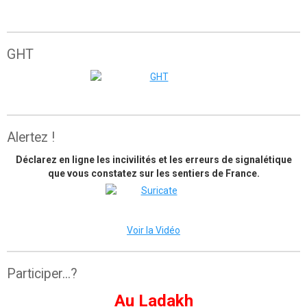
Grande traversée de l'Atlas marocain
GHT
The great himalaya trail
Alertez !
Déclarez en ligne les incivilités et les erreurs de signalétique
que vous constatez sur les sentiers de France.
Voir la Vidéo
Participer...?
Au Ladakh