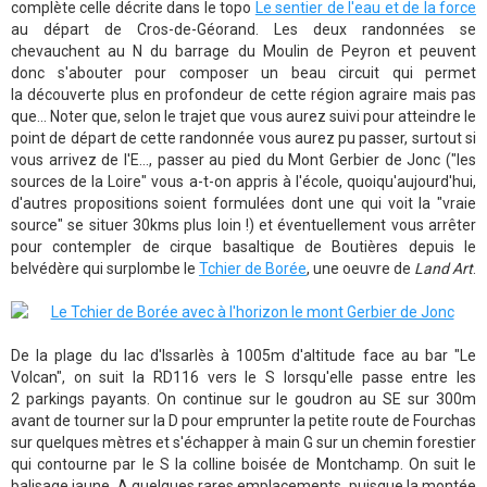
complète celle décrite dans le topo
Le sentier de l'eau et de la force
au départ de Cros-de-Géorand. Les deux randonnées se
chevauchent au N du barrage du Moulin de Peyron et peuvent
donc s'abouter pour composer un beau circuit qui permet
la découverte plus en profondeur de cette région agraire mais pas
que... Noter que, selon le trajet que vous aurez suivi pour atteindre le
point de départ de cette randonnée vous aurez pu passer, surtout si
vous arrivez de l'E..., passer au pied du Mont Gerbier de Jonc ("les
sources de la Loire" vous a-t-on appris à l'école, quoiqu'aujourd'hui,
d'autres propositions soient formulées dont une qui voit la "vraie
source" se situer 30kms plus loin !) et éventuellement vous arrêter
pour contempler de cirque basaltique de Boutières depuis le
belvédère qui surplombe le
Tchier de Borée
, une oeuvre de
Land Art
.
De la plage du lac d'Issarlès à 1005m d'altitude face au bar "Le
Volcan", on suit la RD116 vers le S lorsqu'elle passe entre les
2 parkings payants. On continue sur le goudron au SE sur 300m
avant de tourner sur la D pour emprunter la petite route de Fourchas
sur quelques mètres et s'échapper à main G sur un chemin forestier
qui contourne par le S la colline boisée de Montchamp. On suit le
balisage jaune. A quelques rares emplacements, puisque la montée