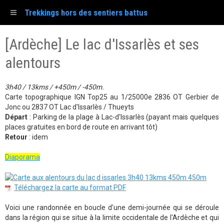
Trekkings hors des sentiers battus
[Ardèche] Le lac d'Issarlès et ses
alentours
3h40 / 13kms / +450m / -450m.
Carte topographique IGN Top25 au 1/25000e 2836 OT Gerbier de
Jonc ou 2837 OT Lac d'Issarlès / Thueyts
Départ
: Parking de la plage à Lac-d'Issarlès (payant mais quelques
places gratuites en bord de route en arrivant tôt)
Retour
: idem
Diaporama
Téléchargez la carte au format PDF
Voici une randonnée en boucle d'une demi-journée qui se déroule
dans la région qui se situe à la limite occidentale de l'Ardèche et qui