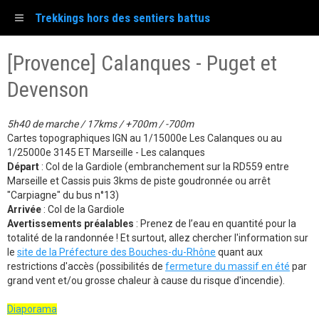
Trekkings hors des sentiers battus
[Provence] Calanques - Puget et
Devenson
5h40 de marche / 17kms / +700m / -700m
Cartes topographiques IGN au 1/15000e Les Calanques ou au
1/25000e 3145 ET Marseille - Les calanques
Départ
: Col de la Gardiole (embranchement sur la RD559 entre
Marseille et Cassis puis 3kms de piste goudronnée ou arrêt
"Carpiagne" du bus n°13)
Arrivée
: Col de la Gardiole
Avertissements préalables
: Prenez de l’eau en quantité pour la
totalité de la randonnée ! Et surtout, allez chercher l'information sur
le
site de la Préfecture des Bouches-du-Rhône
quant aux
restrictions d'accès (possibilités de
fermeture du massif en été
par
grand vent et/ou grosse chaleur à cause du risque d'incendie).
Diaporama