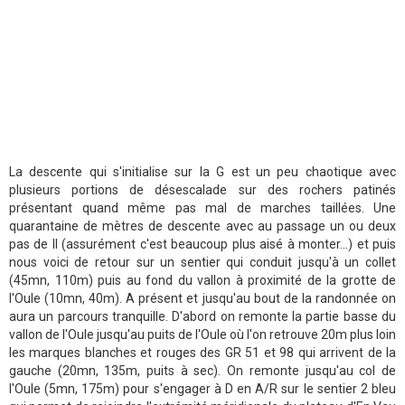
La descente qui s'initialise sur la G est un peu chaotique avec
plusieurs portions de désescalade sur des rochers patinés
présentant quand même pas mal de marches taillées. Une
quarantaine de mètres de descente avec au passage un ou deux
pas de II (assurément c'est beaucoup plus aisé à monter...) et puis
nous voici de retour sur un sentier qui conduit jusqu'à un collet
(45mn, 110m) puis au fond du vallon à proximité de la grotte de
l'Oule (10mn, 40m). A présent et jusqu'au bout de la randonnée on
aura un parcours tranquille. D'abord on remonte la partie basse du
vallon de l'Oule jusqu'au puits de l'Oule où l'on retrouve 20m plus loin
les marques blanches et rouges des GR 51 et 98 qui arrivent de la
gauche (20mn, 135m, puits à sec). On remonte jusqu'au col de
l'Oule (5mn, 175m) pour s'engager à D en A/R sur le sentier 2 bleu