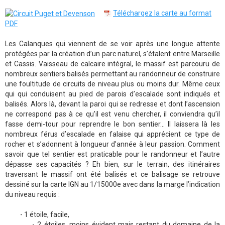
Téléchargez la carte au format
PDF
Les Calanques qui viennent de se voir après une longue attente
protégées par la création d’un parc naturel, s’étalent entre Marseille
et Cassis. Vaisseau de calcaire intégral, le massif est parcouru de
nombreux sentiers balisés permettant au randonneur de construire
une foultitude de circuits de niveau plus ou moins dur. Même ceux
qui qui conduisent au pied de parois d’escalade sont indiqués et
balisés. Alors là, devant la paroi qui se redresse et dont l’ascension
ne correspond pas à ce qu’il est venu chercher, il conviendra qu’il
fasse demi-tour pour reprendre le bon sentier… Il laissera là les
nombreux férus d’escalade en falaise qui apprécient ce type de
rocher et s’adonnent à longueur d’année à leur passion. Comment
savoir que tel sentier est praticable pour le randonneur et l’autre
dépasse ses capacités ? Eh bien, sur le terrain, des itinéraires
traversant le massif ont été balisés et ce balisage se retrouve
dessiné sur la carte IGN au 1/15000e avec dans la marge l’indication
du niveau requis :
- 1 étoile, facile,
- 2 étoiles, moins évident mais restant du domaine de la