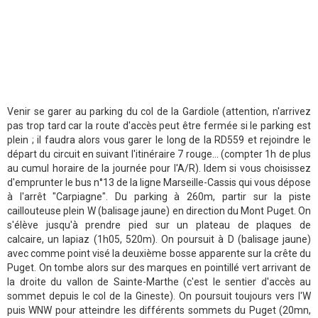
Venir se garer au parking du col de la Gardiole (attention, n'arrivez
pas trop tard car la route d'accès peut être fermée si le parking est
plein ; il faudra alors vous garer le long de la RD559 et rejoindre le
départ du circuit en suivant l'itinéraire 7 rouge... (compter 1h de plus
au cumul horaire de la journée pour l'A/R). Idem si vous choisissez
d'emprunter le bus n°13 de la ligne Marseille-Cassis qui vous dépose
à l'arrêt "Carpiagne". Du parking à 260m, partir sur la piste
caillouteuse plein W (balisage jaune) en direction du Mont Puget. On
s'élève jusqu'à prendre pied sur un plateau de plaques de
calcaire, un lapiaz (1h05, 520m). On poursuit à D (balisage jaune)
avec comme point visé la deuxième bosse apparente sur la crête du
Puget. On tombe alors sur des marques en pointillé vert arrivant de
la droite du vallon de Sainte-Marthe (c'est le sentier d'accès au
sommet depuis le col de la Gineste). On poursuit toujours vers l'W
puis WNW pour atteindre les différents sommets du Puget (20mn,