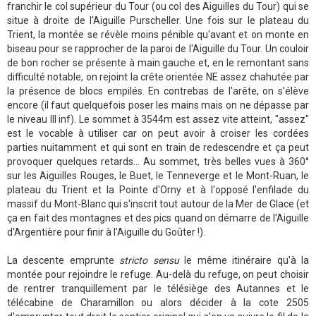
franchir le col supérieur du Tour (ou col des Aiguilles du Tour) qui se
situe à droite de l'Aiguille Purscheller. Une fois sur le plateau du
Trient, la montée se révèle moins pénible qu'avant et on monte en
biseau pour se rapprocher de la paroi de l'Aiguille du Tour. Un couloir
de bon rocher se présente à main gauche et, en le remontant sans
difficulté notable, on rejoint la crête orientée NE assez chahutée par
la présence de blocs empilés. En contrebas de l'arête, on s'élève
encore (il faut quelquefois poser les mains mais on ne dépasse par
le niveau III inf). Le sommet à 3544m est assez vite atteint, "assez"
est le vocable à utiliser car on peut avoir à croiser les cordées
parties nuitamment et qui sont en train de redescendre et ça peut
provoquer quelques retards... Au sommet, très belles vues à 360°
sur les Aiguilles Rouges, le Buet, le Tenneverge et le Mont-Ruan, le
plateau du Trient et la Pointe d'Orny et à l'opposé l'enfilade du
massif du Mont-Blanc qui s'inscrit tout autour de la Mer de Glace (et
ça en fait des montagnes et des pics quand on démarre de l'Aiguille
d'Argentière pour finir à l'Aiguille du Goûter !).
La descente emprunte
stricto sensu
le même itinéraire qu'à la
montée pour rejoindre le refuge. Au-delà du refuge, on peut choisir
de rentrer tranquillement par le télésiège des Autannes et le
télécabine de Charamillon ou alors décider à la cote 2505