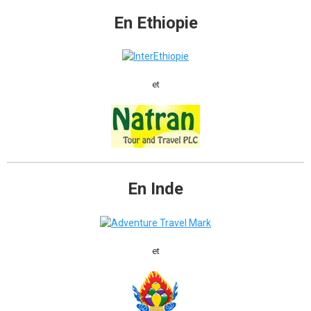
En Ethiopie
et
En Inde
et