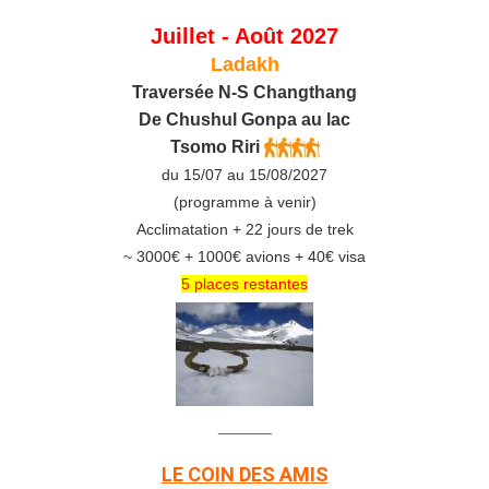
Juillet - Août 2027
Ladakh
Traversée N-S Changthang
De C
hushul
Gonpa au lac
Tsomo Riri
du 15/07 au 15/08/2027
(programme à venir)
Acclimatation + 22 jours de trek
~ 3000€ + 1000€ avions + 40€ visa
5 places restantes
_______
LE COIN DES AMIS