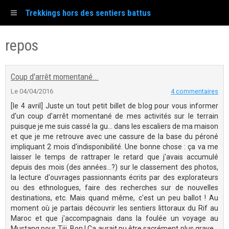
Trekkings hors des sentiers battus
repos
Coup d'arrêt momentané...
Le 04/04/2016
4 commentaires
[le 4 avril] Juste un tout petit billet de blog pour vous informer
d'un coup d'arrêt momentané de mes activités sur le terrain
puisque je me suis cassé la gu... dans les escaliers de ma maison
et que je me retrouve avec une cassure de la base du péroné
impliquant 2 mois d'indisponibilité. Une bonne chose : ça va me
laisser le temps de rattraper le retard que j'avais accumulé
depuis des mois (des années...?) sur le classement des photos,
la lecture d'ouvrages passionnants écrits par des explorateurs
ou des ethnologues, faire des recherches sur de nouvelles
destinations, etc. Mais quand même, c'est un peu ballot ! Au
moment où je partais découvrir les sentiers littoraux du Rif au
Maroc et que j'accompagnais dans la foulée un voyage au
Mustang pour Tiji. Bon ! Ca aurait pu être sacrément plus grave...