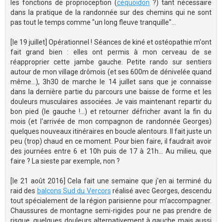
les fonctions de proprioception (
céquoidon
?) tant nécessaire
dans la pratique de la randonnée sur des chemins qui ne sont
pas tout le temps comme "un long fleuve tranquille"...
[le 19 juillet] Opérationnel ! Séances de kiné et ostéopathie m'ont
fait grand bien : elles ont permis à mon cerveau de se
réapproprier cette jambe gauche. Petite rando sur sentiers
autour de mon village drômois (et ses 600m de dénivelée quand
même...), 3h30 de marche le 14 juillet sans que je connaisse
dans la dernière partie du parcours une baisse de forme et les
douleurs musculaires associées. Je vais maintenant repartir du
bon pied (le gauche !...) et retourner défricher avant la fin du
mois (et l'arrivée de mon compagnon de randonnée Georges)
quelques nouveaux itinéraires en boucle alentours. Il fait juste un
peu (trop) chaud en ce moment. Pour bien faire, il faudrait avoir
des journées entre 6 et 10h puis de 17 à 21h... Au milieu, que
faire ? La sieste par exemple, non ?
[le 21 août 2016] Cela fait une semaine que j'en ai terminé du
raid des
balcons Sud du Vercors
réalisé avec Georges, descendu
tout spécialement de la région parisienne pour m'accompagner.
Chaussures de montagne semi-rigides pour ne pas prendre de
risque, quelques douleurs alternativement à gauche mais aussi