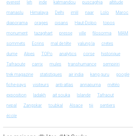
everest
leh
inde
katmandou
puscaghja
altitude
manaslu
Himalaya
Delhi
imlil
naar
Lolo
Maroc
diaporama
orages
oisans
Haut-Dolpo
topos
monument
tazaghart
presse
ville
filosorma
MAM
sommets
Ecrins
mal de tête
yalung la
cretes
dume
Alpes
TOPo
analytics
corse
historique
Tafraoute
carrix
mules
transhumance
sempiriri
trek magazine
statistiques
air india
kang guru
google
fiche-pays
visiteurs
anti-atlas
annapurna
météo
exposition
ladakh
ait souka
Islande
Tafraout
nepal
Zangskar
toubkal
Alsace
tiji
sentiers
école