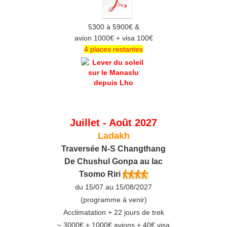
5300 à 5900€ &
avion 1000€ + visa 100€
4 places restantes
Juillet - Août 2027
Ladakh
Traversée N-S Changthang
De C
hushul
Gonpa au lac
Tsomo Riri
du 15/07 au 15/08/2027
(programme à venir)
Acclimatation + 22 jours de trek
~ 3000€ + 1000€ avions + 40€ visa