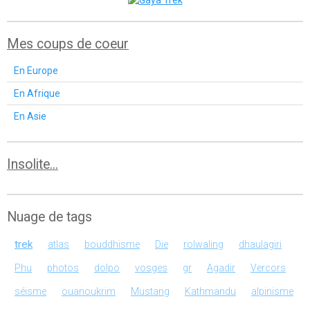
Mes coups de coeur
En Europe
En Afrique
En Asie
Insolite...
Nuage de tags
trek
atlas
bouddhisme
Die
rolwaling
dhaulagiri
Phu
photos
dolpo
vosges
gr
Agadir
Vercors
séisme
ouanoukrim
Mustang
Kathmandu
alpinisme