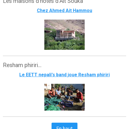
Les maisons d'hôtes d'Ait Souka
Chez Ahmed Ait Hammou
Resham phiriri...
Le EETT nepali's band joue Resham phiriri
En haut