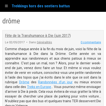
Trekkings hors des sentiers battus
drôme
Fête de la Transhumance à Die (juin 2017)
Le 02/05/2017
Dans
Généralités
0 commentaire
Comme chaque année à la fin du mois de juin, voici la fête de la
transhumance à Die dans la Drôme. Cette année on va
apprendre aux randonneurs et aux chiens patous à mieux se
connaître. C'est pas un mal, non ? Alors, pour le dernier week-
end de juin, venez donc faire un tour. Et même si vous voulez
éviter de venir en voiture, concoctez-vous une petite randonnée
à l'aide des topos que j'ai écrits dans le site que ce soit dans la
rubrique
Drôme
des
Randonnées d'un jour
ou mieux encore
dans celle des
Treks en Europe
... Vous pourriez même envisager
d'arriver à Die à pieds. Cela vous évitera de vous gratter la tête à
essayer de chercher une place de parking pour votre voiture...
N'oubliez pas que des bus et quelques trains TER desservent Die
depuis Valence.