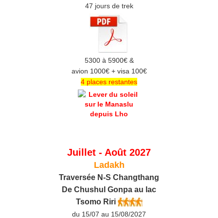
47 jours de trek
5300 à 5900€ &
avion 1000€ + visa 100€
4 places restantes
Juillet - Août 2027
Ladakh
Traversée N-S Changthang
De C
hushul
Gonpa au lac
Tsomo Riri
du 15/07 au 15/08/2027