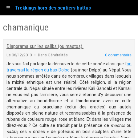
Trekkings hors des sentiers battus
chamanique
Diaporama sur les saliks (ou mastos).
Le 06/12/2013
Dans
Généralités
0 commentaire
Je vous fait partager la découverte de cette année alors que l'
on
traversait la région du bas-Dolpo
(ou inner Dolpo) au Népal. Nous
nous sommes arrêtés dans de nombreux villages dans lesquels
la mixité ethnique est une réalité. Côté religion, si la région
centrale du Népal située entre les rivières Kali Gandaki et Karnali
ne vous est pas familière, vous serez étonné d'y découvrir une
alternative au bouddhisme et à l’hindouisme avec ce culte
chamanique ou oraculaire (celui des oracles) aux autels
disposés en pleine nature et reconnaissables à la présence de
rubans de couleurs rouge, rose et blanc. Et dans les villages me
direz-vous ? Ce culte se traduit par la présence de
mastos
ou
saliks
, ces « drôles » de poteaux en bois sculptés d’une tête
« humaine » qui sont sensés protéger le domaine familial. Nous,