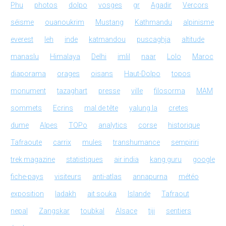
Phu
photos
dolpo
vosges
gr
Agadir
Vercors
séisme
ouanoukrim
Mustang
Kathmandu
alpinisme
everest
leh
inde
katmandou
puscaghja
altitude
manaslu
Himalaya
Delhi
imlil
naar
Lolo
Maroc
diaporama
orages
oisans
Haut-Dolpo
topos
monument
tazaghart
presse
ville
filosorma
MAM
sommets
Ecrins
mal de tête
yalung la
cretes
dume
Alpes
TOPo
analytics
corse
historique
Tafraoute
carrix
mules
transhumance
sempiriri
trek magazine
statistiques
air india
kang guru
google
fiche-pays
visiteurs
anti-atlas
annapurna
météo
exposition
ladakh
ait souka
Islande
Tafraout
nepal
Zangskar
toubkal
Alsace
tiji
sentiers