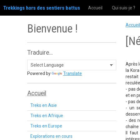
Trekkings hors des sentiers battus
Accueil
Qui suis-je ?
Bienvenue !
Accueil
[Né
Traduire...
Après l
la Kora
Powered by
Translate
restai
reculée
- pas d
Accueil
et en p
- pas d
Treks en Asie
- un s
desserv
Treks en Afrique
- des r
Treks en Europe
chaîne 
Il fau
Explorations en cours
intéres