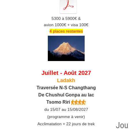
5300 à 5900€ &
avion 1000€ + visa 100€
4 places restantes
Juillet - Août 2027
Ladakh
Traversée N-S Changthang
De C
hushul
Gonpa au lac
Tsomo Riri
du 15/07 au 15/08/2027
(programme à venir)
Jou
Acclimatation + 22 jours de trek