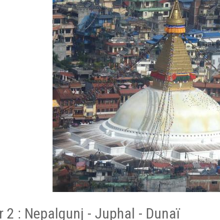
r 2 : Nepalgunj - Juphal - Dunaï