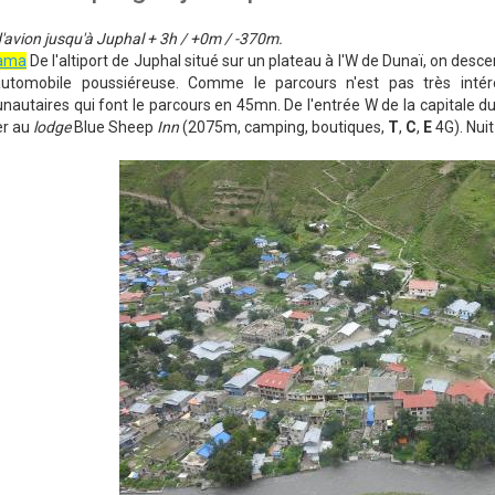
avion jusqu'à Juphal + 3h / +0m / -370m.
rama
De l'altiport de Juphal situé sur un plateau à l'W de Dunaï, on desce
automobile poussiéreuse. Comme le parcours n'est pas très intéres
utaires qui font le parcours en 45mn. De l'entrée W de la capitale du D
er au
lodge
Blue Sheep
Inn
(2075m, camping, boutiques,
T
,
C
,
E
4G). Nui