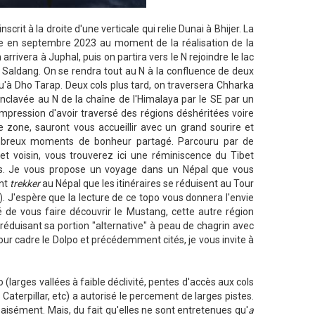
crit à la droite d'une verticale qui relie Dunai à Bhijer. La
ée en septembre 2023 au moment de la réalisation de la
arrivera à Juphal, puis on partira vers le N rejoindre le lac
 Saldang. On se rendra tout au N à la confluence de deux
qu'à Dho Tarap. Deux cols plus tard, on traversera Chharka
 enclavée au N de la chaîne de l'Himalaya par le SE par un
'impression d'avoir traversé des régions déshéritées voire
te zone, sauront vous accueillir avec un grand sourire et
nombreux moments de bonheur partagé. Parcouru par de
voisin, vous trouverez ici une réminiscence du Tibet
nes. Je vous propose un voyage dans un Népal que vous
ent
trekker
au Népal que les itinéraires se réduisent au Tour
. J'espère que la lecture de ce topo vous donnera l'envie
té de vous faire découvrir le Mustang, cette autre région
duisant sa portion "alternative" à peau de chagrin avec
ur cadre le Dolpo et précédemment cités, je vous invite à
larges vallées à faible déclivité, pentes d'accès aux cols
Caterpillar, etc) a autorisé le percement de larges pistes.
aisément. Mais, du fait qu'elles ne sont entretenues qu'
a