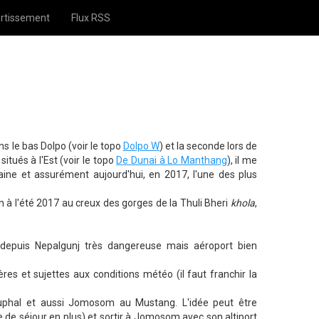
rtissement
Flux RSS
s le bas Dolpo (voir le topo
Dolpo W
) et la seconde lors de
itués à l'Est (voir le topo
De Dunai à Lo Manthang
), il me
aine et assurément aujourd'hui, en 2017, l'une des plus
on à l'été 2017 au creux des gorges de la Thuli Bheri
khola
,
s depuis Nepalgunj très dangereuse mais aéroport bien
ères et sujettes aux conditions météo (il faut franchir la
a, Juphal et aussi Jomosom au Mustang. L'idée peut être
de séjour en plus) et sortir à Jomosom avec son altiport