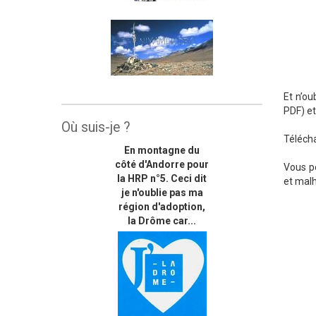
Et n’ou
PDF) et
Où suis-je ?
Télécha
En montagne du
côté d'Andorre pour
Vous p
la HRP n°5. Ceci dit
et malh
je n'oublie pas ma
région d'adoption,
la Drôme car...