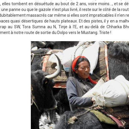
,
elles tombent en désuétude au bout de 2 ans, voire moins..., et se dé
 une panne ou que le gazole n'est plus livré, il reste sur le côté de la ro
dubitablement massacrés car même si elles sont impraticables il n'en r
aces quasi désertiques de hauts plateaux. Et des pistes, il y en a ma
rap au SW, Tora Sumna au N, Tinje à l'E, et au-delà de Chharka B
ment à notre route de sortie du Dolpo vers le Mustang. Triste !