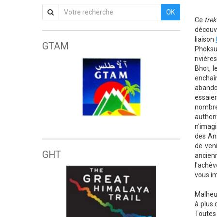
OK
Ce
tre
découv
liaison
GTAM
Phoksu
rivière
Bhot, l
enchaîn
abando
essaie
nombre
authen
Grande traversée de l'Atlas marocain
n'imag
des Ann
de veni
GHT
ancien
l'achèv
vous i
Malheur
à plus 
Toutes 