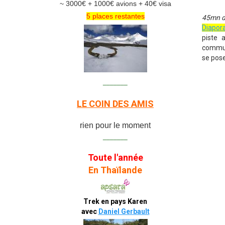
~ 3000€ + 1000€ avions + 40€ visa
5 places restantes
45mn d'
Diapo
piste 
communa
se pos
_______
LE COIN DES AMIS
rien pour le moment
_______
Toute l'année
En Thaïlande
Trek en pays Karen
avec
Daniel Gerbault