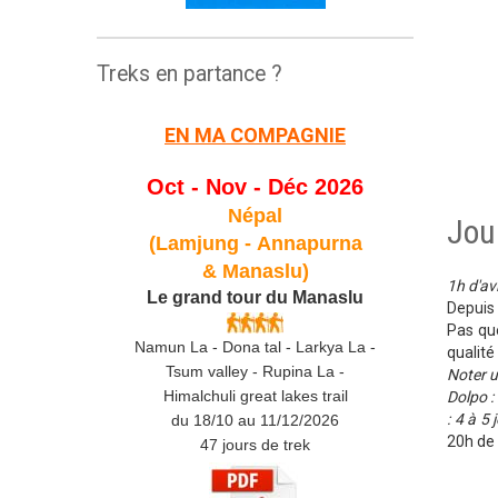
Treks en partance ?
EN MA COMPAGNIE
Oct - Nov - Déc 2026
Népal
Jou
(Lamjung -
Annapurna
& Manaslu)
1h d'av
Le grand tour du Manaslu
Depuis 
Pas qu
Namun La - Dona tal - Larkya La -
qualité
Tsum valley - Rupina La -
Noter u
Himalchuli great lakes trail
Dolpo :
: 4 à 5 
du 18/10 au 11/12/2026
20h de 
47 jours de trek