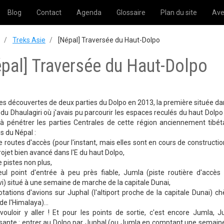
Blog
Contact
Agenda
Glossaire
Plan du site
Ave
Treks Asie
[Népal] Traversée du Haut-Dolpo
pal] Traversée du Haut-Dolpo
es découvertes de deux parties du Dolpo en 2013, la première située dan
 du Dhaulagiri où j'avais pu parcourir les espaces reculés du haut Dolpo s
t à pénétrer les parties Centrales de cette région anciennement tibét
s du Népal :
e routes d'accès (pour l'instant, mais elles sont en cours de constructi
rojet bien avancé dans l'E du haut Dolpo,
e pistes non plus,
eul point d'entrée à peu près fiable, Jumla (piste routière d'accè
i) situé à une semaine de marche de la capitale Dunai,
otations d'avions sur Juphal (l'altiport proche de la capitale Dunai) ch
de l'Himalaya)...
t vouloir y aller ! Et pour les points de sortie, c'est encore Juml
sante : entrer au Dolpo par Juphal (ou Jumla en comptant une semaine 