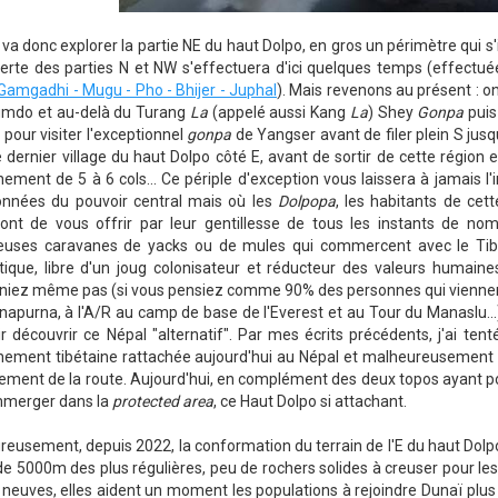
k
va donc explorer la partie NE du haut Dolpo, en gros un périmètre qui s'ins
erte des parties N et NW s'effectuera d'ici quelques temps (effectu
Gamgadhi - Mugu - Pho - Bhijer - Juphal
). Mais revenons au présent : on 
mdo et au-delà du Turang
La
(appelé aussi Kang
La
) Shey
Gonpa
puis
s pour visiter l'exceptionnel
gonpa
de Yangser avant de filer plein S jus
e dernier village du haut Dolpo côté E, avant de sortir de cette région
ement de 5 à 6 cols... Ce périple d'exception vous laissera à jamais l
nnées du pouvoir central mais où les
Dolpopa
, les habitants de cet
ront de vous offrir par leur gentillesse de tous les instants de 
uses caravanes de yacks ou de mules qui commercent avec le Tibet 
tique, libre d'un joug colonisateur et réducteur des valeurs humai
iniez même pas (si vous pensiez comme 90% des personnes qui vienn
apurna, à l'A/R au camp de base de l'Everest et au Tour du Manaslu...)
r découvrir ce Népal "alternatif". Par mes écrits précédents, j'ai ten
nement tibétaine rattachée aujourd'hui au Népal et malheureusement ré
ement de la route. Aujourd'hui, en complément des deux topos ayant po
mmerger dans la
protected area
, ce Haut Dolpo si attachant.
eusement, depuis 2022, la conformation du terrain de l'E du haut Dolpo (
de 5000m des plus régulières, peu de rochers solides à creuser pour les 
neuves, elles aident un moment les populations à rejoindre Dunaï plus 