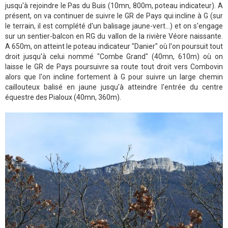
jusqu'à rejoindre le Pas du Buis (10mn, 800m, poteau indicateur). A
présent, on va continuer de suivre le GR de Pays qui incline à G (sur
le terrain, il est complété d'un balisage jaune-vert...) et on s'engage
sur un sentier-balcon en RG du vallon de la rivière Véore naissante.
A 650m, on atteint le poteau indicateur "Danier" où l'on poursuit tout
droit jusqu'à celui nommé "Combe Grand" (40mn, 610m) où on
laisse le GR de Pays poursuivre sa route tout droit vers Combovin
alors que l'on incline fortement à G pour suivre un large chemin
caillouteux balisé en jaune jusqu'à atteindre l'entrée du centre
équestre des Pialoux (40mn, 360m).