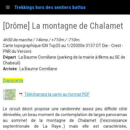
Trekkings hors des sentiers battus
[Drôme] La montagne de Chalamet
4h50 de marche / 14kms / +710m / -710m.
Carte topographique IGN Top25 au 1/25000e 3137 OT Die - Crest -
PNR du Vercors
Départ
: La Baume Cornillane (parking de la mairie à 8kms au SE de
Chabeuil)
Arrivée
: La Baume Cornillane
Diaporama
Téléchargez la carte au format PDF
Le circuit décrit propose une randonnée assez peu difficile côté
dénivelée, un beau moment de contemplation de larges panoramas
au sommet de la montagne de Chalamet (l'excroissance
septentrionale de La Raye...) mais elle est caractérisée,