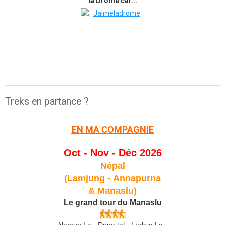
la Drôme car...
Treks en partance ?
EN MA COMPAGNIE
Oct - Nov - Déc 2026
Népal
(Lamjung -
Annapurna
& Manaslu)
Le grand tour du Manaslu
Namun La - Dona tal - Larkya La -