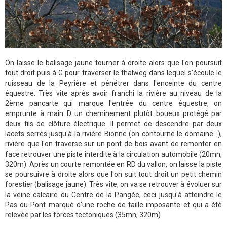
On laisse le balisage jaune tourner à droite alors que l'on poursuit
tout droit puis à G pour traverser le thalweg dans lequel s'écoule le
ruisseau de la Peyrière et pénétrer dans l'enceinte du centre
équestre. Très vite après avoir franchi la rivière au niveau de la
2ème pancarte qui marque l'entrée du centre équestre, on
emprunte à main D un cheminement plutôt boueux protégé par
deux fils de clôture électrique. Il permet de descendre par deux
lacets serrés jusqu'à la rivière Bionne (on contourne le domaine...),
rivière que l'on traverse sur un pont de bois avant de remonter en
face retrouver une piste interdite à la circulation automobile (20mn,
320m). Après un courte remontée en RD du vallon, on laisse la piste
se poursuivre à droite alors que l'on suit tout droit un petit chemin
forestier (balisage jaune). Très vite, on va se retrouver à évoluer sur
la veine calcaire du Centre de la Pangée, ceci jusqu'à atteindre le
Pas du Pont marqué d'une roche de taille imposante et qui a été
relevée par les forces tectoniques (35mn, 320m).