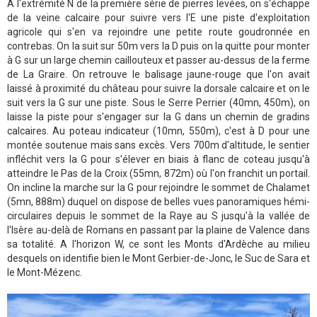
A l'extrémité N de la première série de pierres levées, on s'échappe
de la veine calcaire pour suivre vers l'E une piste d'exploitation
agricole qui s'en va rejoindre une petite route goudronnée en
contrebas. On la suit sur 50m vers la D puis on la quitte pour monter
à G sur un large chemin caillouteux et passer au-dessus de la ferme
de La Graire. On retrouve le balisage jaune-rouge que l'on avait
laissé à proximité du château pour suivre la dorsale calcaire et on le
suit vers la G sur une piste. Sous le Serre Perrier (40mn, 450m), on
laisse la piste pour s'engager sur la G dans un chemin de gradins
calcaires. Au poteau indicateur (10mn, 550m), c'est à D pour une
montée soutenue mais sans excès. Vers 700m d'altitude, le sentier
infléchit vers la G pour s'élever en biais à flanc de coteau jusqu'à
atteindre le Pas de la Croix (55mn, 872m) où l'on franchit un portail.
On incline la marche sur la G pour rejoindre le sommet de Chalamet
(5mn, 888m) duquel on dispose de belles vues panoramiques hémi-
circulaires depuis le sommet de la Raye au S jusqu'à la vallée de
l'Isère au-delà de Romans en passant par la plaine de Valence dans
sa totalité. A l'horizon W, ce sont les Monts d'Ardèche au milieu
desquels on identifie bien le Mont Gerbier-de-Jonc, le Suc de Sara et
le Mont-Mézenc.