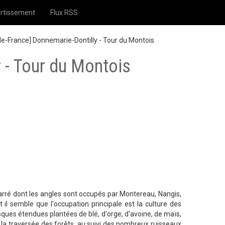
rtissement
Flux RSS
de-France] Donnemarie-Dontilly - Tour du Montois
y - Tour du Montois
rré dont les angles sont occupés par Montereau, Nangis,
t il semble que l'occupation principale est la culture des
tesques étendues plantées de blé, d'orge, d'avoine, de maïs,
le à la traversée des forêts, au suivi des nombreux ruisseaux