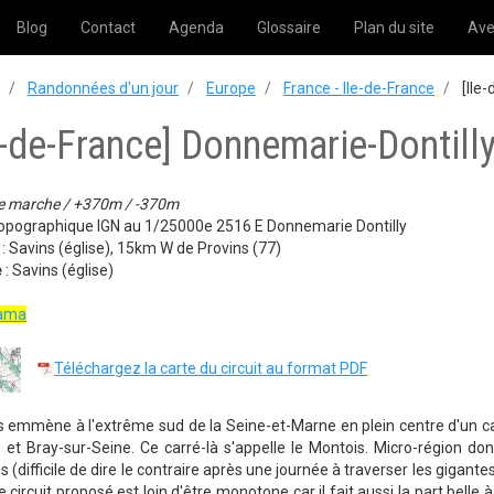
Blog
Contact
Agenda
Glossaire
Plan du site
Ave
Randonnées d'un jour
Europe
France - Ile-de-France
[Ile-
e-de-France] Donnemarie-Dontill
e marche / +370m / -370m
topographique IGN au 1/25000e 2516 E Donnemarie Dontilly
t
: Savins (église), 15km W de Provins (77)
e
: Savins (église)
rama
Téléchargez la carte du circuit au format PDF
s emmène à l'extrême sud de la Seine-et-Marne en plein centre d'un ca
 et Bray-sur-Seine. Ce carré-là s'appelle le Montois. Micro-région don
s (difficile de dire le contraire après une journée à traverser les gigan
, le circuit proposé est loin d'être monotone car il fait aussi la part bel