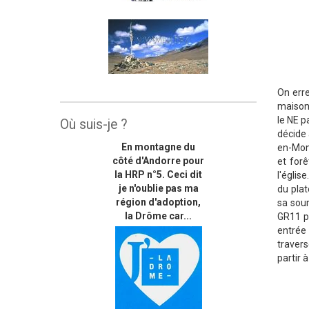
On erre
maisons
le NE p
Où suis-je ?
décide 
En montagne du
en-Mont
côté d'Andorre pour
et for
la HRP n°5. Ceci dit
l'églis
je n'oublie pas ma
du plat
région d'adoption,
sa sour
la Drôme car...
GR11 pa
entrée
travers
partir 