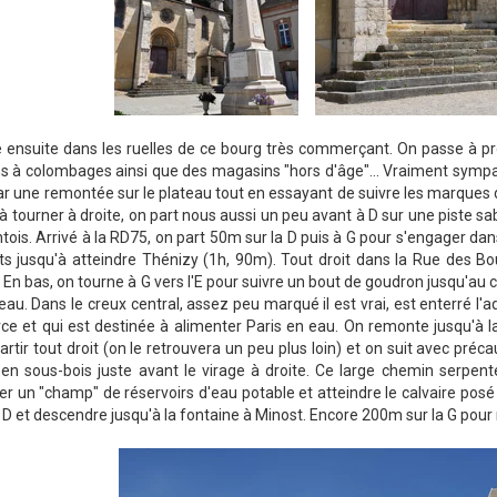
 ensuite dans les ruelles de ce bourg très commerçant. On passe à pr
 à colombages ainsi que des magasins "hors d'âge"... Vraiment sympa ! 
ar une remontée sur le plateau tout en essayant de suivre les marques d
à tourner à droite, on part nous aussi un peu avant à D sur une piste sa
ois. Arrivé à la RD75, on part 50m sur la D puis à G pour s'engager dans
êts jusqu'à atteindre Thénizy (1h, 90m). Tout droit dans la Rue des B
e. En bas, on tourne à G vers l'E pour suivre un bout de goudron jusqu'au
eau. Dans le creux central, assez peu marqué il est vrai, est enterré l'a
ce et qui est destinée à alimenter Paris en eau. On remonte jusqu'à l
rtir tout droit (on le retrouvera un peu plus loin) et on suit avec préc
 en sous-bois juste avant le virage à droite. Ce large chemin serpent
er un "champ" de réservoirs d'eau potable et atteindre le calvaire posé
à D et descendre jusqu'à la fontaine à Minost. Encore 200m sur la G pour