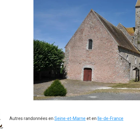
Autres randonnées en
Seine-et-Marne
et en
Ile-de-France