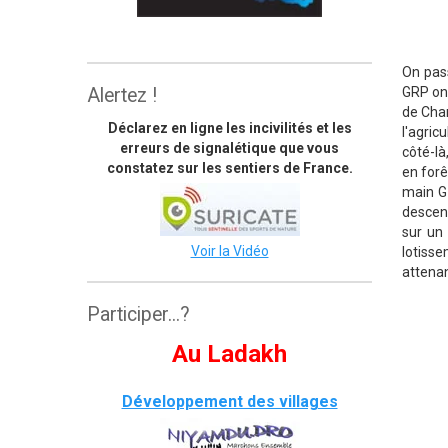
The great himalaya trail
On pass
Alertez !
GRP on 
de Cham
Déclarez en ligne les incivilités et les
l'agric
erreurs de signalétique que vous
côté-là
constatez sur les sentiers de France.
en forê
main G 
descend
sur un 
Voir la Vidéo
lotisse
attena
Participer...?
Au Ladakh
Développement des villages