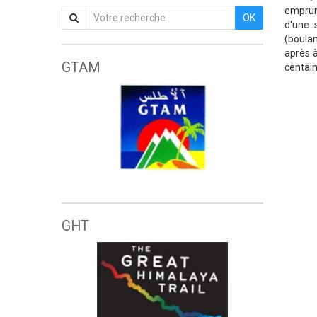
emprunt
OK
d'une s
(boulan
après à
GTAM
centain
Grande traversée de l'Atlas marocain
GHT