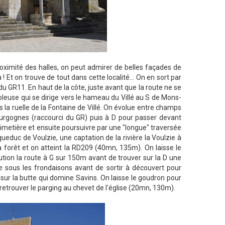
oximité des halles, on peut admirer de belles façades de
Et on trouve de tout dans cette localité... On en sort par
u GR11. En haut de la côte, juste avant que la route ne se
bleuse qui se dirige vers le hameau du Villé au S de Mons-
 la ruelle de la Fontaine de Villé. On évolue entre champs
ourgognes (raccourci du GR) puis à D pour passer devant
 cimetière et ensuite poursuivre par une "longue" traversée
queduc de Voulzie, une captation de la rivière la Voulzie à
a forêt et on atteint la RD209 (40mn, 135m). On laisse le
aution la route à G sur 150m avant de trouver sur la D une
e sous les frondaisons avant de sortir à découvert pour
 sur la butte qui domine Savins. On laisse le goudron pour
 retrouver le parging au chevet de l'église (20mn, 130m).