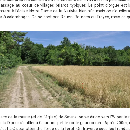
passage au coeur de villages briards typiques. Le point d'orgue est l
essera à l'église Notre Dame de la Nativité bien sûr, mais on n'oubli
s à colombages. Ce ne sont pas Rouen, Bourges ou Troyes, mais ce g
lace de la mairie (et de l'église) de Savins, on se dirige vers l'W par la 
 la D pour s'enfiler à G sur une petite route goudronnée. Après 200m,
'est à G pour atteindre l'orée de la forêt. On traverse sous les fronda