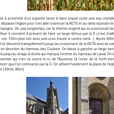
e à proximité d'un superbe lavoir à dans lequel coule une eau cristal
dépasse l'église pour s'en aller traverser la RD75 et au-delà rejoindre 
pagne. Oh, pas longtemps, car le chemin originel qui se poursuivait de
ulteur. Il convient à présent de faire un large détour par la D (c'est d'
, voir 150m plus loin avec une croix tracée à contre-sens...). Après 4
t et descend tranquillement jusqu'au croisement de la RD76 avec la ru
en direction du hameau des Coulons. On laisse à gauche un large senti
 jusqu'au virage à droite qui marque l'entrée du hameau de Laval. On lais
sentier qui s'en va suivre le ru de l'Auxence (à l'orée de la forêt bi
ment que l'on contourne par la G. On atteint facilement la place de l'égli
nt (30mn, 80m).