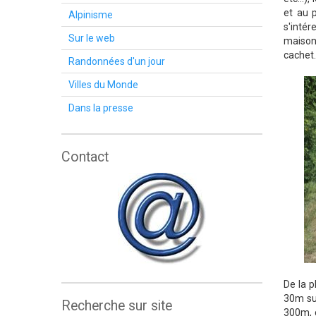
et au 
Alpinisme
s'intér
Sur le web
maison
cachet.
Randonnées d'un jour
Villes du Monde
Dans la presse
Contact
De la p
30m sur
Recherche sur site
300m, c