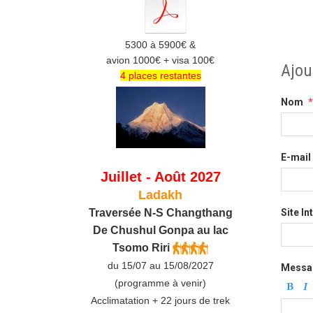
5300 à 5900€ &
avion 1000€ + visa 100€
Ajou
4 places restantes
Nom
E-mail
Juillet - Août 2027
Ladakh
Traversée N-S Changthang
Site In
De C
hushul
Gonpa au lac
Tsomo Riri
du 15/07 au 15/08/2027
Messa
(programme à venir)
Acclimatation + 22 jours de trek