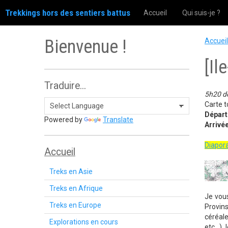
Trekkings hors des sentiers battus
Accueil
Qui suis-je ?
Bienvenue !
Accueil
[Il
Traduire...
5h20 d
Carte 
Dépar
Powered by
Translate
Arrivé
Diapo
Accueil
Treks en Asie
Treks en Afrique
Je vou
Treks en Europe
Provins
céréale
Explorations en cours
etc...)