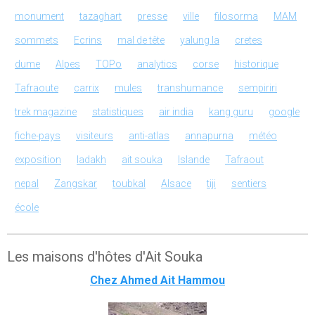
monument
tazaghart
presse
ville
filosorma
MAM
sommets
Ecrins
mal de tête
yalung la
cretes
dume
Alpes
TOPo
analytics
corse
historique
Tafraoute
carrix
mules
transhumance
sempiriri
trek magazine
statistiques
air india
kang guru
google
fiche-pays
visiteurs
anti-atlas
annapurna
météo
exposition
ladakh
ait souka
Islande
Tafraout
nepal
Zangskar
toubkal
Alsace
tiji
sentiers
école
Les maisons d'hôtes d'Ait Souka
Chez Ahmed Ait Hammou