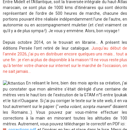
Entre Midelt et l’Atlantique, soit la traversée intégrale du haut-Atlas
marocain, ce sont plus de 1000 kms d’itinéraires qui sont décrits
représentant de l’ordre de 500 heures de marche, chacune des
portions pouvant être réalisée indépendamment l’une de l’autre, en
autonomie ou en accompagnement muletier (et c’est vraiment ce
qu’il y a de plus sympa !). Je vous y emmène. Alors, bon voyage !
Depuis octobre 2014, on le trouvait en librairie... A présent les
éditions Persée l'ont retiré de leur catalogue.
Jusqu'au début de
l'année 2026, j'ai pu en distribuer encore quelques uns mais... tout a
une fin : je n'en ai plus de disponible à la maison ! Il ne vous reste plus
qu'à tenter votre chance sur internet sur le marché de l'occasion, on
ne sait jamais...
En relisant le livre, bien des mois après sa création, j'ai
pu constater que mon alimètre s'était dérèglé d'une centaine de
mètres vers le haut lors de l'exécution de la GTAM n°5 entre Ijoukak
et le tizi n'Ouagane. Si j'ai pu corriger le texte sur le site web, il en va
tout autrement sur le papier ("
verba volant, scripta manent
" disaient
les Romains...). Vous pouvez par vous-même effectuer les
corrections à la main en minorant toutes les altitudes de 100
mètres. Autrement, vous pouvez télécharger le correctif en PDF ici :
corrections.pdf
et l'insérer en lieu et place dans le livre. Merci de