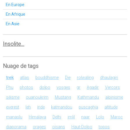
En Europe
En Afrique
En Asie
Insolite...
Nuage de tags
trek
atlas
bouddhisme
Die
rolwaling
dhaulagiri
Phu
photos
dolpo
vosges
gr
Agadir
Vercors
séisme
ouanoukrim
Mustang
Kathmandu
alpinisme
everest
leh
inde
katmandou
puscaghja
altitude
manaslu
Himalaya
Delhi
imlil
naar
Lolo
Maroc
diaporama
orages
oisans
Haut-Dolpo
topos