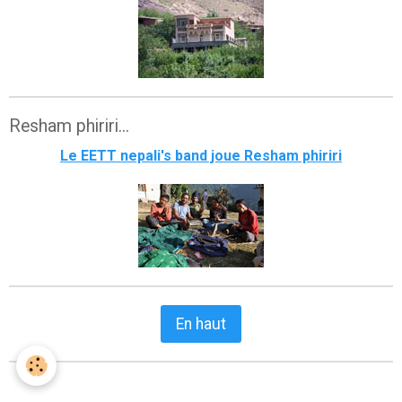
Resham phiriri...
Le EETT nepali's band joue Resham phiriri
En haut