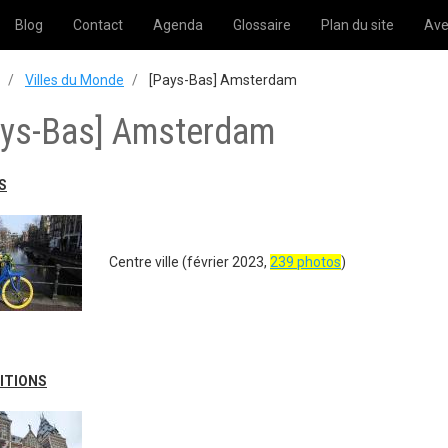
Blog
Contact
Agenda
Glossaire
Plan du site
Ave
Villes du Monde
[Pays-Bas] Amsterdam
ays-Bas] Amsterdam
S
Centre ville (février 2023,
239 photos
)
ITIONS