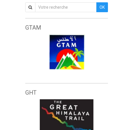
OK
GTAM
Grande traversée de l'Atlas marocain
GHT