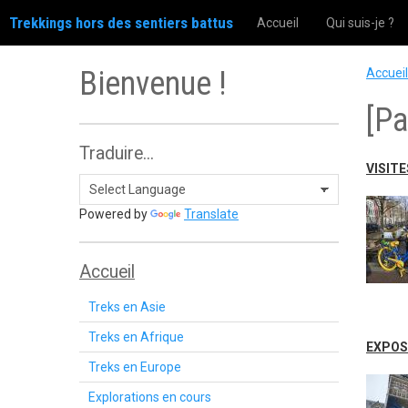
Trekkings hors des sentiers battus
Accueil
Qui suis-je ?
Bienvenue !
Accueil
[P
Traduire...
VISITE
Powered by
Translate
Accueil
Treks en Asie
Treks en Afrique
EXPOS
Treks en Europe
Explorations en cours