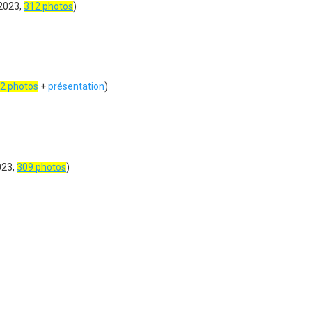
2023,
312 photos
)
2 photos
+
présentation
)
023,
309 photos
)