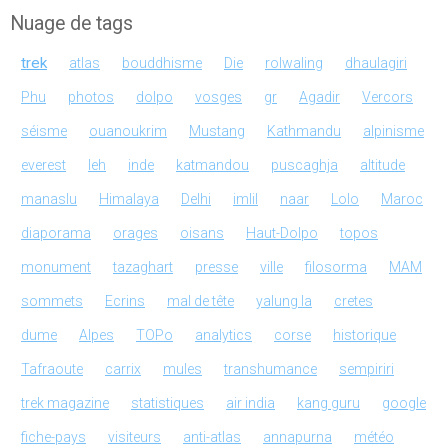
Nuage de tags
trek
atlas
bouddhisme
Die
rolwaling
dhaulagiri
Phu
photos
dolpo
vosges
gr
Agadir
Vercors
séisme
ouanoukrim
Mustang
Kathmandu
alpinisme
everest
leh
inde
katmandou
puscaghja
altitude
manaslu
Himalaya
Delhi
imlil
naar
Lolo
Maroc
diaporama
orages
oisans
Haut-Dolpo
topos
monument
tazaghart
presse
ville
filosorma
MAM
sommets
Ecrins
mal de tête
yalung la
cretes
dume
Alpes
TOPo
analytics
corse
historique
Tafraoute
carrix
mules
transhumance
sempiriri
trek magazine
statistiques
air india
kang guru
google
fiche-pays
visiteurs
anti-atlas
annapurna
météo