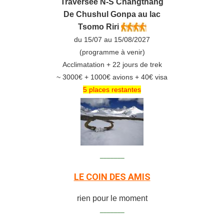
Traversée N-S Changthang
De C
hushul
Gonpa au lac
Tsomo Riri
du 15/07 au 15/08/2027
(programme à venir)
Acclimatation + 22 jours de trek
~ 3000€ + 1000€ avions + 40€ visa
5 places restantes
_______
LE COIN DES AMIS
rien pour le moment
_______