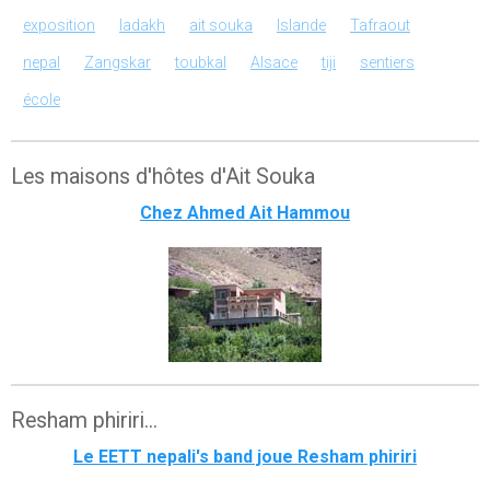
exposition
ladakh
ait souka
Islande
Tafraout
nepal
Zangskar
toubkal
Alsace
tiji
sentiers
école
Les maisons d'hôtes d'Ait Souka
Chez Ahmed Ait Hammou
Resham phiriri...
Le EETT nepali's band joue Resham phiriri