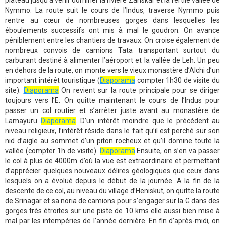
Nymmo. La route suit le cours de l’Indus, traverse Nymmo puis
rentre au cœur de nombreuses gorges dans lesquelles les
éboulements successifs ont mis à mal le goudron. On avance
péniblement entre les chantiers de travaux. On croise également de
nombreux convois de camions Tata transportant surtout du
carburant destiné à alimenter l’aéroport et la vallée de Leh. Un peu
en dehors de la route, on monte vers le vieux monastère d’Alchi d’un
important intérêt touristique (
Diaporama
compter 1h30 de visite du
site).
Diaporama
On revient sur la route principale pour se diriger
toujours vers l’E. On quitte maintenant le cours de l’Indus pour
passer un col routier et s’arrêter juste avant au monastère de
Lamayuru
Diaporama
. D’un intérêt moindre que le précédent au
niveau religieux, l’intérêt réside dans le fait qu’il est perché sur son
nid d’aigle au sommet d’un piton rocheux et qu’il domine toute la
vallée (compter 1h de visite).
Diaporama
Ensuite, on s’en va passer
le col à plus de 4000m d’où la vue est extraordinaire et permettant
d’apprécier quelques nouveaux délires géologiques que ceux dans
lesquels on a évolué depuis le début de la journée. A la fin de la
descente de ce col, au niveau du village d’Heniskut, on quitte la route
de Srinagar et sa noria de camions pour s’engager sur la G dans des
gorges très étroites sur une piste de 10 kms elle aussi bien mise à
mal par les intempéries de l’année dernière. En fin d’après-midi, on