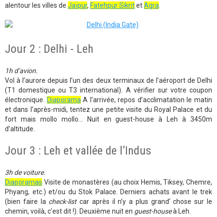
alentour les villes de
Jaïpur
,
Fatehpur Sikrit
et
Agra
.
Jour 2 : Delhi - Leh
1h d’avion.
Vol à l’aurore depuis l’un des deux terminaux de l’aéroport de Delhi
(T1 domestique ou T3 international). A vérifier sur votre coupon
électronique.
Diaporama
A l’arrivée, repos d’acclimatation le matin
et dans l’après-midi, tentez une petite visite du Royal Palace et du
fort mais mollo mollo… Nuit en guest-house à Leh à 3450m
d’altitude.
Jour 3 : Leh et vallée de l’Indus
3h de voiture.
Diaporamas
Visite de monastères (au choix Hemis, Tiksey, Chemre,
Phyang, etc.) et/ou du Stok Palace. Derniers achats avant le trek
(bien faire la
check-list
car après il n’y a plus grand’ chose sur le
chemin, voilà, c’est dit !). Deuxième nuit en
guest-house
à Leh.