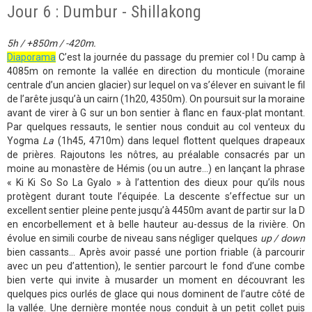
Jour 6 : Dumbur - Shillakong
5h / +850m / -420m.
Diaporama
C’est la journée du passage du premier col ! Du camp à
4085m on remonte la vallée en direction du monticule (moraine
centrale d’un ancien glacier) sur lequel on va s’élever en suivant le fil
de l’arête jusqu’à un cairn (1h20, 4350m). On poursuit sur la moraine
avant de virer à G sur un bon sentier à flanc en faux-plat montant.
Par quelques ressauts, le sentier nous conduit au col venteux du
Yogma
La
(1h45, 4710m) dans lequel flottent quelques drapeaux
de prières. Rajoutons les nôtres, au préalable consacrés par un
moine au monastère de Hémis (ou un autre…) en lançant la phrase
« Ki Ki So So La Gyalo » à l’attention des dieux pour qu’ils nous
protègent durant toute l’équipée. La descente s’effectue sur un
excellent sentier pleine pente jusqu’à 4450m avant de partir sur la D
en encorbellement et à belle hauteur au-dessus de la rivière. On
évolue en simili courbe de niveau sans négliger quelques
up / down
bien cassants… Après avoir passé une portion friable (à parcourir
avec un peu d’attention), le sentier parcourt le fond d’une combe
bien verte qui invite à musarder un moment en découvrant les
quelques pics ourlés de glace qui nous dominent de l’autre côté de
la vallée. Une dernière montée nous conduit à un petit collet puis