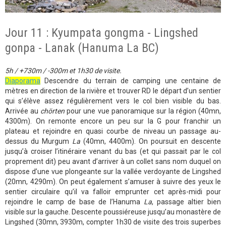
Jour 11 : Kyumpata gongma - Lingshed
gonpa - Lanak (Hanuma La BC)
5h / +730m / -300m et 1h30 de visite.
Diaporama
Descendre du terrain de camping une centaine de
mètres en direction de la rivière et trouver RD le départ d’un sentier
qui s’élève assez régulièrement vers le col bien visible du bas.
Arrivée au
chörten
pour une vue panoramique sur la région (40mn,
4300m). On remonte encore un peu sur la G pour franchir un
plateau et rejoindre en quasi courbe de niveau un passage au-
dessus du Murgum
La
(40mn, 4400m). On poursuit en descente
jusqu’à croiser l’itinéraire venant du bas (et qui passait par le col
proprement dit) peu avant d’arriver à un collet sans nom duquel on
dispose d’une vue plongeante sur la vallée verdoyante de Lingshed
(20mn, 4290m). On peut également s’amuser à suivre des yeux le
sentier circulaire qu’il va falloir emprunter cet après-midi pour
rejoindre le camp de base de l’Hanuma
La
, passage altier bien
visible sur la gauche. Descente poussiéreuse jusqu’au monastère de
Lingshed (30mn, 3930m, compter 1h30 de visite des trois superbes