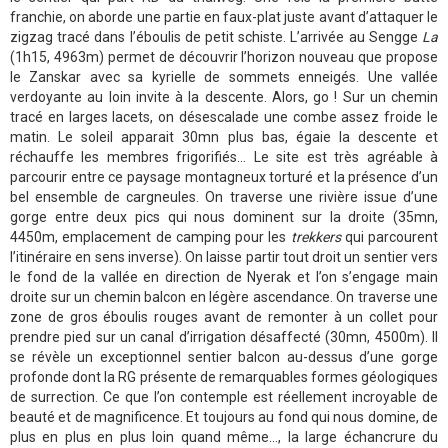
franchie, on aborde une partie en faux-plat juste avant d’attaquer le
zigzag tracé dans l’éboulis de petit schiste. L’arrivée au Sengge
La
(1h15, 4963m) permet de découvrir l’horizon nouveau que propose
le Zanskar avec sa kyrielle de sommets enneigés. Une vallée
verdoyante au loin invite à la descente. Alors, go ! Sur un chemin
tracé en larges lacets, on désescalade une combe assez froide le
matin. Le soleil apparait 30mn plus bas, égaie la descente et
réchauffe les membres frigorifiés… Le site est très agréable à
parcourir entre ce paysage montagneux torturé et la présence d’un
bel ensemble de cargneules. On traverse une rivière issue d’une
gorge entre deux pics qui nous dominent sur la droite (35mn,
4450m, emplacement de camping pour les
trekkers
qui parcourent
l’itinéraire en sens inverse). On laisse partir tout droit un sentier vers
le fond de la vallée en direction de Nyerak et l’on s’engage main
droite sur un chemin balcon en légère ascendance. On traverse une
zone de gros éboulis rouges avant de remonter à un collet pour
prendre pied sur un canal d’irrigation désaffecté (30mn, 4500m). Il
se révèle un exceptionnel sentier balcon au-dessus d’une gorge
profonde dont la RG présente de remarquables formes géologiques
de surrection. Ce que l’on contemple est réellement incroyable de
beauté et de magnificence. Et toujours au fond qui nous domine, de
plus en plus en plus loin quand même…, la large échancrure du