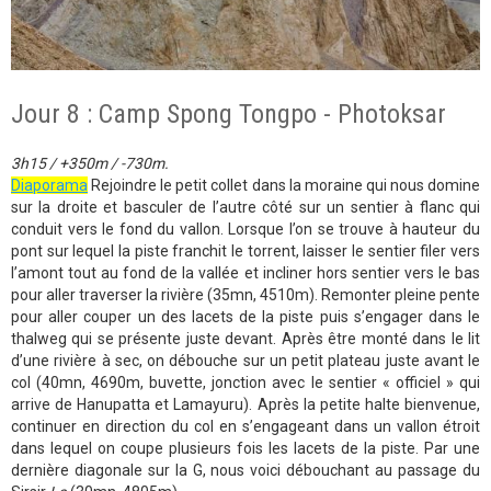
Jour 8 : Camp Spong Tongpo - Photoksar
3h15 / +350m / -730m.
Diaporama
Rejoindre le petit collet dans la moraine qui nous domine
sur la droite et basculer de l’autre côté sur un sentier à flanc qui
conduit vers le fond du vallon. Lorsque l’on se trouve à hauteur du
pont sur lequel la piste franchit le torrent, laisser le sentier filer vers
l’amont tout au fond de la vallée et incliner hors sentier vers le bas
pour aller traverser la rivière (35mn, 4510m). Remonter pleine pente
pour aller couper un des lacets de la piste puis s’engager dans le
thalweg qui se présente juste devant. Après être monté dans le lit
d’une rivière à sec, on débouche sur un petit plateau juste avant le
col (40mn, 4690m, buvette, jonction avec le sentier « officiel » qui
arrive de Hanupatta et Lamayuru). Après la petite halte bienvenue,
continuer en direction du col en s’engageant dans un vallon étroit
dans lequel on coupe plusieurs fois les lacets de la piste. Par une
dernière diagonale sur la G, nous voici débouchant au passage du