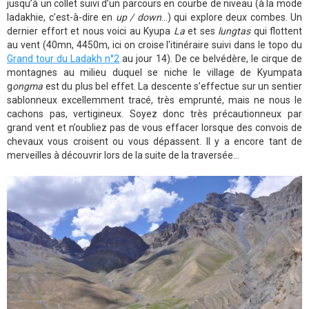
jusqu’à un collet suivi d’un parcours en courbe de niveau (à la mode
ladakhie, c’est-à-dire en
up / down
…) qui explore deux combes. Un
dernier effort et nous voici au Kyupa
La
et ses
lungtas
qui flottent
au vent (40mn, 4450m, ici on croise l'itinéraire suivi dans le topo du
Grand tour du Ladakh n°2
au jour 14). De ce belvédère, le cirque de
montagnes au milieu duquel se niche le village de Kyumpata
g
ongma
est du plus bel effet. La descente s’effectue sur un sentier
sablonneux excellemment tracé, très emprunté, mais ne nous le
cachons pas, vertigineux. Soyez donc très précautionneux par
grand vent et n’oubliez pas de vous effacer lorsque des convois de
chevaux vous croisent ou vous dépassent. Il y a encore tant de
merveilles à découvrir lors de la suite de la traversée…