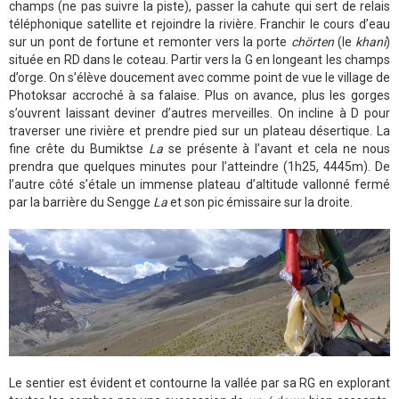
champs (ne pas suivre la piste), passer la cahute qui sert de relais
téléphonique satellite et rejoindre la rivière. Franchir le cours d’eau
sur un pont de fortune et remonter vers la porte
chörten
(le
khani
)
située en RD dans le coteau. Partir vers la G en longeant les champs
d’orge. On s’élève doucement avec comme point de vue le village de
Photoksar accroché à sa falaise. Plus on avance, plus les gorges
s’ouvrent laissant deviner d’autres merveilles. On incline à D pour
traverser une rivière et prendre pied sur un plateau désertique. La
fine crête du Bumiktse
La
se présente à l’avant et cela ne nous
prendra que quelques minutes pour l’atteindre (1h25, 4445m). De
l’autre côté s’étale un immense plateau d’altitude vallonné fermé
par la barrière du Sengge
La
et son pic émissaire sur la droite.
Le sentier est évident et contourne la vallée par sa RG en explorant