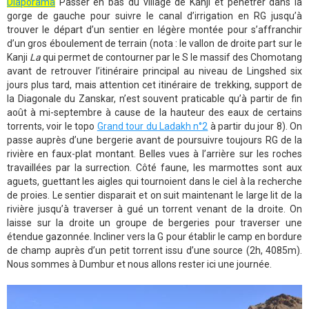
Diaporama
Passer en bas du village de Kanji et pénétrer dans la
gorge de gauche pour suivre le canal d’irrigation en RG jusqu’à
trouver le départ d’un sentier en légère montée pour s’affranchir
d’un gros éboulement de terrain (nota : le vallon de droite part sur le
Kanji
La
qui permet de contourner par le S le massif des Chomotang
avant de retrouver l’itinéraire principal au niveau de Lingshed six
jours plus tard, mais attention cet itinéraire de trekking, support de
la Diagonale du Zanskar, n’est souvent praticable qu’à partir de fin
août à mi-septembre à cause de la hauteur des eaux de certains
torrents, voir le topo
Grand tour du Ladakh n°2
à partir du jour 8). On
passe auprès d’une bergerie avant de poursuivre toujours RG de la
rivière en faux-plat montant. Belles vues à l’arrière sur les roches
travaillées par la surrection. Côté faune, les marmottes sont aux
aguets, guettant les aigles qui tournoient dans le ciel à la recherche
de proies. Le sentier disparait et on suit maintenant le large lit de la
rivière jusqu’à traverser à gué un torrent venant de la droite. On
laisse sur la droite un groupe de bergeries pour traverser une
étendue gazonnée. Incliner vers la G pour établir le camp en bordure
de champ auprès d’un petit torrent issu d’une source (2h, 4085m).
Nous sommes à Dumbur et nous allons rester ici une journée.