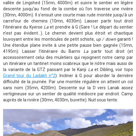
vallée de Lingshed (15mn, 4000m) et suivre le sentier en légère
descente jusqu’au fond de la combe où l’on traverse une rivière
(30mn, 4000m). Il s’ensuit une courte mais rude montée jusqu’à un
carrefour de chemins (10mn, 4030m). Laisser partir tout droit
l’itinéraire du Kyerse
La
et prendre à G (Gare ! Le départ du sentier
n’est pas évident…). Le chemin devient plus étroit et chaotique
louvoyant entre les monticules de petit schiste,
up / down
garanti !
Une étendue plane invite à une petite pause bien gagnée (15mn,
4195m). Laisser l’itinéraire du Barmi
La
partir tout droit (et
accessoirement celui des muletiers qui rejoignent notre camp par
un itinéraire un tantinet moins scabreux que le nôtre mais aussi de
la variante de la GTZ passant par le Kanji
La
et Dibling, voir topo
Grand tour du Ladakh n°2
). Incliner à G pour aborder la dernière
difficulté de la journée. Par une montée régulière on atteint un col
sans nom (35mn, 4200m). Descente sur la D vers Lanak assez
vertigineuse sur un sentier de qualité médiocre par endroit. Camp
auprès de la rivière (30mn, 4030m, buvette). Nuit sous tente.