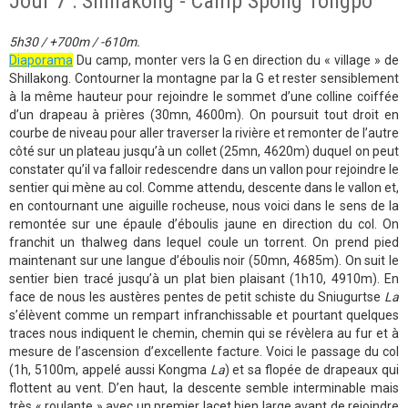
Jour 7 : Shillakong - Camp Spong Tongpo
5h30 / +700m / -610m.
Diaporama
Du camp, monter vers la G en direction du « village » de
Shillakong. Contourner la montagne par la G et rester sensiblement
à la même hauteur pour rejoindre le sommet d’une colline coiffée
d’un drapeau à prières (30mn, 4600m). On poursuit tout droit en
courbe de niveau pour aller traverser la rivière et remonter de l’autre
côté sur un plateau jusqu’à un collet (25mn, 4620m) duquel on peut
constater qu’il va falloir redescendre dans un vallon pour rejoindre le
sentier qui mène au col. Comme attendu, descente dans le vallon et,
en contournant une aiguille rocheuse, nous voici dans le sens de la
remontée sur une épaule d’éboulis jaune en direction du col. On
franchit un thalweg dans lequel coule un torrent. On prend pied
maintenant sur une langue d’éboulis noir (50mn, 4685m). On suit le
sentier bien tracé jusqu’à un plat bien plaisant (1h10, 4910m). En
face de nous les austères pentes de petit schiste du Sniugurtse
La
s’élèvent comme un rempart infranchissable et pourtant quelques
traces nous indiquent le chemin, chemin qui se révèlera au fur et à
mesure de l’ascension d’excellente facture. Voici le passage du col
(1h, 5100m, appelé aussi Kongma
La
) et sa flopée de drapeaux qui
flottent au vent. D’en haut, la descente semble interminable mais
très « roulante » avec un premier lacet bien large avant de rejoindre