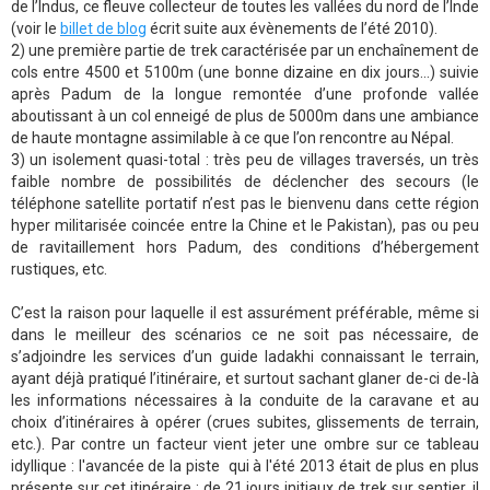
de l’Indus, ce fleuve collecteur de toutes les vallées du nord de l’Inde
(voir le
billet de blog
écrit suite aux évènements de l’été 2010).
2) une première partie de trek caractérisée par un enchaînement de
cols entre 4500 et 5100m (une bonne dizaine en dix jours…) suivie
après Padum de la longue remontée d’une profonde vallée
aboutissant à un col enneigé de plus de 5000m dans une ambiance
de haute montagne assimilable à ce que l’on rencontre au Népal.
3) un isolement quasi-total : très peu de villages traversés, un très
faible nombre de possibilités de déclencher des secours (le
téléphone satellite portatif n’est pas le bienvenu dans cette région
hyper militarisée coincée entre la Chine et le Pakistan), pas ou peu
de ravitaillement hors Padum, des conditions d’hébergement
rustiques, etc.
C’est la raison pour laquelle il est assurément préférable, même si
dans le meilleur des scénarios ce ne soit pas nécessaire, de
s’adjoindre les services d’un guide ladakhi connaissant le terrain,
ayant déjà pratiqué l’itinéraire, et surtout sachant glaner de-ci de-là
les informations nécessaires à la conduite de la caravane et au
choix d’itinéraires à opérer (crues subites, glissements de terrain,
etc.). Par contre un facteur vient jeter une ombre sur ce tableau
idyllique : l'avancée de la piste qui à l'été 2013 était de plus en plus
présente sur cet itinéraire : de 21 jours initiaux de trek sur sentier, il