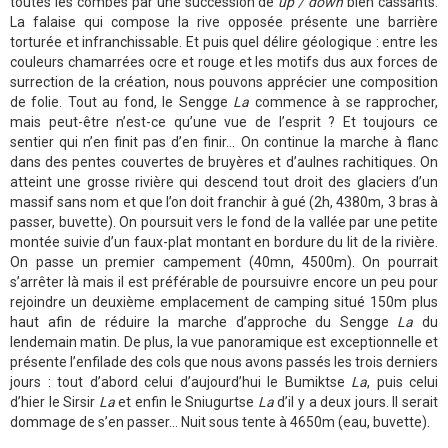
toutes les combes par une succession de
up / down
bien cassants.
La falaise qui compose la rive opposée présente une barrière
torturée et infranchissable. Et puis quel délire géologique : entre les
couleurs chamarrées ocre et rouge et les motifs dus aux forces de
surrection de la création, nous pouvons apprécier une composition
de folie. Tout au fond, le Sengge
La
commence à se rapprocher,
mais peut-être n’est-ce qu’une vue de l’esprit ? Et toujours ce
sentier qui n’en finit pas d’en finir… On continue la marche à flanc
dans des pentes couvertes de bruyères et d’aulnes rachitiques. On
atteint une grosse rivière qui descend tout droit des glaciers d’un
massif sans nom et que l’on doit franchir à gué (2h, 4380m, 3 bras à
passer, buvette). On poursuit vers le fond de la vallée par une petite
montée suivie d’un faux-plat montant en bordure du lit de la rivière.
On passe un premier campement (40mn, 4500m). On pourrait
s’arrêter là mais il est préférable de poursuivre encore un peu pour
rejoindre un deuxième emplacement de camping situé 150m plus
haut afin de réduire la marche d’approche du Sengge
La
du
lendemain matin. De plus, la vue panoramique est exceptionnelle et
présente l’enfilade des cols que nous avons passés les trois derniers
jours : tout d’abord celui d’aujourd’hui le Bumiktse
La
, puis celui
d’hier le Sirsir
La
et enfin le Sniugurtse
La
d’il y a deux jours. Il serait
dommage de s’en passer… Nuit sous tente à 4650m (eau, buvette).