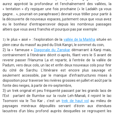
aurez apprécié la profondeur et l’enchaînement des vallées, la
« tentation » d’y repiquer une fois prochaine (« le Ladakh ça vous
gagne… », pourrait-on paraphraser) devrait vous titiller pour partir à
la découverte de nouveaux espaces, justement ceux que vous avez
eu le bonheur d’entrapercevoir depuis les nombreux passages
altiers que vous avez franchis et pourquoi pas par exemple :
le plus « aisé » : l’exploration de la
vallée de la Markha
située en
1)
plein cœur du massif au pied du Stok Kangri, le sommet du coin,
2) la « fameuse »
Diagonale du Zanskar
démarrant à Kanji mais,
contrairement à l’itinéraire décrit ci-après, filant vers le S avant de
revenir passer l’Hanuma La et repartir, à l’entrée de la vallée de
Padum, vers deux cols, un lac et enfin deux nouveaux cols pour finir
du côté de Sarchu. L’itinéraire est encore plus sauvage et
seulement accessible, par le manque d’infrastructures mises à
disposition pour traverser les rivières grossies en juillet et août par la
fonte des neiges, à partir de mi-septembre,
3) un trek original et peu fréquenté passant par les grands lacs de
l’Est : partant de Rumtse sur la route Leh-Manali, il rejoint le lac
Tsomoriri via le Tso Kar ; c’est un
trek de haut vol
au milieu de
paysages minéraux dépouillés servant d’écrin aux étendues
lacustres d’un bleu profond auprès desquelles se regroupent les