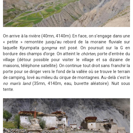
On arrive à la rivière (40mn, 4140m). En face, on s’engage dans une
« petite » remontée jusqu’au rebord de la moraine fluviale sur
laquelle Kyumpata g
ongma
est posé. On poursuit sur la G en
bordure des champs d’orge. On atteint le
chörten
, porte d’entrée du
village (détour possible pour visiter le village et sa dizaine de
maisons, téléphone satellite). On continue tout droit sans franchir la
porte pour se diriger vers le fond de la vallée où se trouve le terrain
de camping, lové au milieu du cirque de montagnes. Au-delà c’est le
no man’s land
(35mn, 4140m, eau, buvette aléatoire). Nuit sous
tente.