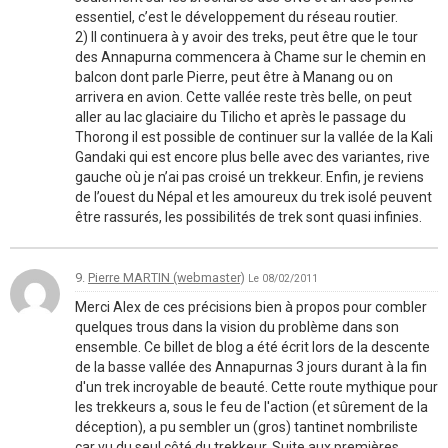
essentiel, c’est le développement du réseau routier.
2) Il continuera à y avoir des treks, peut être que le tour
des Annapurna commencera à Chame sur le chemin en
balcon dont parle Pierre, peut être à Manang ou on
arrivera en avion. Cette vallée reste très belle, on peut
aller au lac glaciaire du Tilicho et après le passage du
Thorong il est possible de continuer sur la vallée de la Kali
Gandaki qui est encore plus belle avec des variantes, rive
gauche où je n’ai pas croisé un trekkeur. Enfin, je reviens
de l’ouest du Népal et les amoureux du trek isolé peuvent
être rassurés, les possibilités de trek sont quasi infinies.
9.
Pierre MARTIN (webmaster)
Le 08/02/2011
Merci Alex de ces précisions bien à propos pour combler
quelques trous dans la vision du problème dans son
ensemble. Ce billet de blog a été écrit lors de la descente
de la basse vallée des Annapurnas 3 jours durant à la fin
d'un trek incroyable de beauté. Cette route mythique pour
les trekkeurs a, sous le feu de l'action (et sûrement de la
déception), a pu sembler un (gros) tantinet nombriliste
car vu du seul côté du trekkeur. Suite aux premières