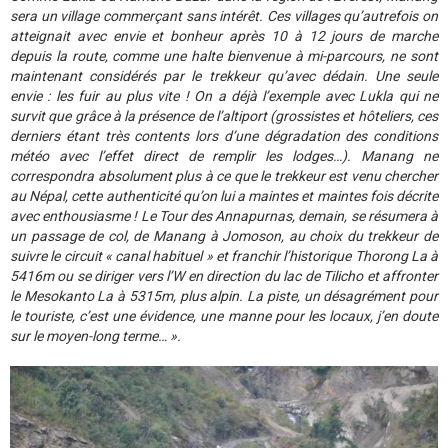
sera un village commerçant sans intérêt. Ces villages qu’autrefois on
atteignait avec envie et bonheur après 10 à 12 jours de marche
depuis la route, comme une halte bienvenue à mi-parcours, ne sont
maintenant considérés par le trekkeur qu’avec dédain. Une seule
envie : les fuir au plus vite ! On a déjà l’exemple avec Lukla qui ne
survit que grâce à la présence de l’altiport (grossistes et hôteliers, ces
derniers étant très contents lors d’une dégradation des conditions
météo avec l’effet direct de remplir les lodges…). Manang ne
correspondra absolument plus à ce que le trekkeur est venu chercher
au Népal, cette authenticité qu’on lui a maintes et maintes fois décrite
avec enthousiasme ! Le Tour des Annapurnas, demain, se résumera à
un passage de col, de Manang à Jomoson, au choix du trekkeur de
suivre le circuit « canal habituel » et franchir l’historique Thorong La à
5416m ou se diriger vers l’W en direction du lac de Tilicho et affronter
le Mesokanto La à 5315m, plus alpin. La piste, un désagrément pour
le touriste, c’est une évidence, une manne pour les locaux, j’en doute
sur le moyen-long terme… ».