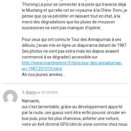
Thorong La pour se connecter à la piste qui traverse déjà
le Mustang et qui relie cet ex-royaume à la Chine. Donc, je
pense que ça va péricliter en laissant tout en état, à la
merci des dégradations que les pluies de mousson
successives ne vont pas manquer d'opérer.
Pour ceux qui ont connu le Tour des Annapurnas à ses
débuts, j'avais mis en ligne un diaporama datant de 1987
(les photos ne sont pas extra mais les diapos avaient
commencé à se dégrader) accessible sur
http://www.martinpierre.fr/blog,tour-des-annapurnas-
en-1987,231015.html
.
Ah nos jeunes années...
5.
thierry
Le 15/12/2010
Namaste,
oui c'est lamentable, grâce au développement apporté
par la route, ces gueux vont être enfin pouvoir circuler en
bus puis, pour les plus chanceux, acheter une voiture,
voire un 4x4 chromé GPS/clim bi-zone comme chez nous
....