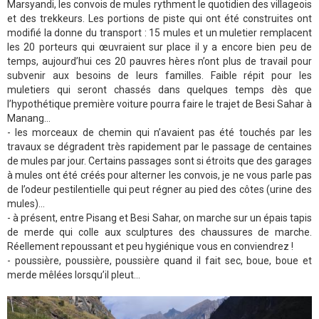
Marsyandi, les convois de mules rythment le quotidien des villageois
et des trekkeurs. Les portions de piste qui ont été construites ont
modifié la donne du transport : 15 mules et un muletier remplacent
les 20 porteurs qui œuvraient sur place il y a encore bien peu de
temps, aujourd’hui ces 20 pauvres hères n’ont plus de travail pour
subvenir aux besoins de leurs familles. Faible répit pour les
muletiers qui seront chassés dans quelques temps dès que
l’hypothétique première voiture pourra faire le trajet de Besi Sahar à
Manang…
- les morceaux de chemin qui n’avaient pas été touchés par les
travaux se dégradent très rapidement par le passage de centaines
de mules par jour. Certains passages sont si étroits que des garages
à mules ont été créés pour alterner les convois, je ne vous parle pas
de l’odeur pestilentielle qui peut régner au pied des côtes (urine des
mules)…
- à présent, entre Pisang et Besi Sahar, on marche sur un épais tapis
de merde qui colle aux sculptures des chaussures de marche.
Réellement repoussant et peu hygiénique vous en conviendrez !
- poussière, poussière, poussière quand il fait sec, boue, boue et
merde mêlées lorsqu’il pleut…