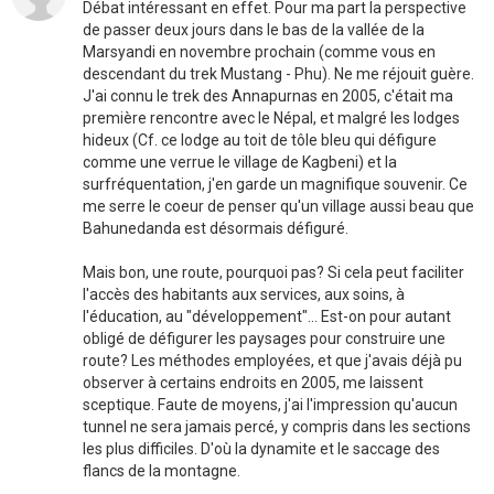
Débat intéressant en effet. Pour ma part la perspective
de passer deux jours dans le bas de la vallée de la
Marsyandi en novembre prochain (comme vous en
descendant du trek Mustang - Phu). Ne me réjouit guère.
J'ai connu le trek des Annapurnas en 2005, c'était ma
première rencontre avec le Népal, et malgré les lodges
hideux (Cf. ce lodge au toit de tôle bleu qui défigure
comme une verrue le village de Kagbeni) et la
surfréquentation, j'en garde un magnifique souvenir. Ce
me serre le coeur de penser qu'un village aussi beau que
Bahunedanda est désormais défiguré.
Mais bon, une route, pourquoi pas? Si cela peut faciliter
l'accès des habitants aux services, aux soins, à
l'éducation, au "développement"... Est-on pour autant
obligé de défigurer les paysages pour construire une
route? Les méthodes employées, et que j'avais déjà pu
observer à certains endroits en 2005, me laissent
sceptique. Faute de moyens, j'ai l'impression qu'aucun
tunnel ne sera jamais percé, y compris dans les sections
les plus difficiles. D'où la dynamite et le saccage des
flancs de la montagne.