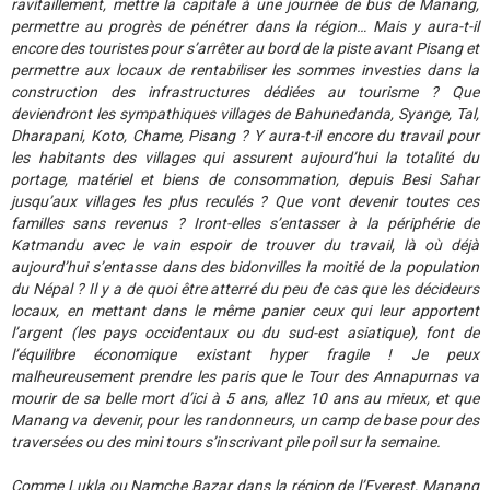
ravitaillement, mettre la capitale à une journée de bus de Manang,
permettre au progrès de pénétrer dans la région… Mais y aura-t-il
encore des touristes pour s’arrêter au bord de la piste avant Pisang et
permettre aux locaux de rentabiliser les sommes investies dans la
construction des infrastructures dédiées au tourisme ? Que
deviendront les sympathiques villages de Bahunedanda, Syange, Tal,
Dharapani, Koto, Chame, Pisang ? Y aura-t-il encore du travail pour
les habitants des villages qui assurent aujourd’hui la totalité du
portage, matériel et biens de consommation, depuis Besi Sahar
jusqu’aux villages les plus reculés ? Que vont devenir toutes ces
familles sans revenus ? Iront-elles s’entasser à la périphérie de
Katmandu avec le vain espoir de trouver du travail, là où déjà
aujourd’hui s’entasse dans des bidonvilles la moitié de la population
du Népal ? Il y a de quoi être atterré du peu de cas que les décideurs
locaux, en mettant dans le même panier ceux qui leur apportent
l’argent (les pays occidentaux ou du sud-est asiatique), font de
l’équilibre économique existant hyper fragile ! Je peux
malheureusement prendre les paris que le Tour des Annapurnas va
mourir de sa belle mort d’ici à 5 ans, allez 10 ans au mieux, et que
Manang va devenir, pour les randonneurs, un camp de base pour des
traversées ou des mini tours s’inscrivant pile poil sur la semaine.
Comme Lukla ou Namche Bazar dans la région de l’Everest, Manang