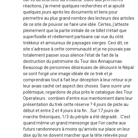
réactions, j'ai mené quelques recherches et ai ajouté
quelques jours après les documents et liens pour
permettre au plus grand nombre des lecteurs des articles
de ce site de pouvoir se faire une idée. Certes, j'atteste
pleinement que la partie initiale de ce billet n'était que
superficielle et réellement partisane car vue du côté
trekkeur et amoureux de paysages vierges. Ceci dit, ce
site s'adresse à cette communauté et je ne pouvais pas
totalement passer sous silence l'état de fait de la
destruction du patrimoine du Tour des Annapurnas.
Beaucoup de personnes désireuses de découvrir le Népal
se sont forgé une image idéale de ce trek et je
comprendrais tout à fait leur déception à leur retour si je
leur avais caché cet aspect des choses. Sans ouvrir une
polémique, regardons de plus près le catalogue des Tour
Operateurs : combien d'entre eux mentionnent dans leur
présentation du trek cette réserve ? 4 jours de piste au
début et entre 2 et 4 jours à la fin... Sur 17 jours de
marche théoriques, 1/3 du périple a été dégradé... C'est
quand même un grand mensonge que l'on cache aux
futurs randonneurs à moins qu'arrivés sur place on leur
dise qu'ils ne doivent marcher que la tête relevée pour