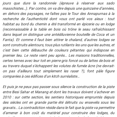
jours que dure la randonnée (épreuve à réserver aux sado
masochistes…). Par contre, on va dire depuis une quinzaine d’années,
en dehors des paysages, ne faîtes pas le Tour des Annapurnas à la
recherche de l’authenticité dont vous ont parlé vos aïeux : tout
habitat au bord du chemin a été transformé en épicerie ou en lodge
(reconnaissable à la table en bois où trône le seau rafraîchissant
dans lequel on distingue une antédiluvienne bouteille de Coca et un
Fanta). Et comme il faut bien attirer le chaland, d’autres lodges se
sont construits alentours, tous plus rutilants les uns que les autres, et
c’est bien cette débauche de couleurs pétantes qui indispose en
premier lieu. Le reste vient peu après… Les maisons traditionnelles,
certes ternes avec leur toit en pierre gris foncé ou de lattes de bois et
au travers duquel s’échappent les volutes de fumée âcre (ne devrait-
on pas d’ailleurs tout simplement les raser ?), font pâle figure
comparées à ces édifices d’un kitch surréaliste…
Et puis je ne peux pas passer sous silence la construction de la piste
entre Besi Sahar et Manang et dont les travaux doivent s’achever en
2010 : sur cette section, les sentiers historiques empruntés depuis
des siècles ont en grande partie été détruits ou ensevelis sous les
gravats… La contradiction réside dans le fait que la piste va permettre
d’amener à bon coût du matériel pour construire des lodges, du