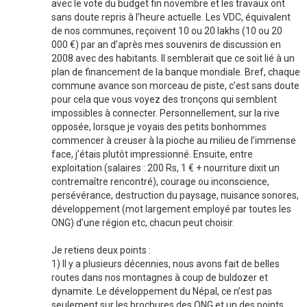
avec le vote du budget fin novembre et les travaux ont
sans doute repris à l’heure actuelle. Les VDC, équivalent
de nos communes, reçoivent 10 ou 20 lakhs (10 ou 20
000 €) par an d’après mes souvenirs de discussion en
2008 avec des habitants. Il semblerait que ce soit lié à un
plan de financement de la banque mondiale. Bref, chaque
commune avance son morceau de piste, c’est sans doute
pour cela que vous voyez des tronçons qui semblent
impossibles à connecter. Personnellement, sur la rive
opposée, lorsque je voyais des petits bonhommes
commencer à creuser à la pioche au milieu de l’immense
face, j’étais plutôt impressionné. Ensuite, entre
exploitation (salaires : 200 Rs, 1 € + nourriture dixit un
contremaître rencontré), courage ou inconscience,
persévérance, destruction du paysage, nuisance sonores,
développement (mot largement employé par toutes les
ONG) d’une région etc, chacun peut choisir.
Je retiens deux points :
1) Il y a plusieurs décennies, nous avons fait de belles
routes dans nos montagnes à coup de buldozer et
dynamite. Le développement du Népal, ce n’est pas
seulement sur les brochures des ONG et un des points