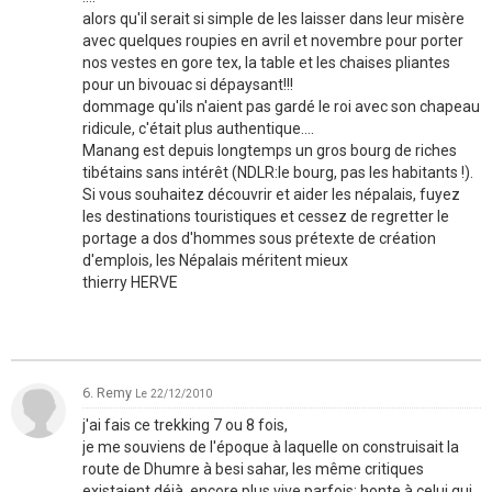
alors qu'il serait si simple de les laisser dans leur misère
avec quelques roupies en avril et novembre pour porter
nos vestes en gore tex, la table et les chaises pliantes
pour un bivouac si dépaysant!!!
dommage qu'ils n'aient pas gardé le roi avec son chapeau
ridicule, c'était plus authentique....
Manang est depuis longtemps un gros bourg de riches
tibétains sans intérêt (NDLR:le bourg, pas les habitants !).
Si vous souhaitez découvrir et aider les népalais, fuyez
les destinations touristiques et cessez de regretter le
portage a dos d'hommes sous prétexte de création
d'emplois, les Népalais méritent mieux
thierry HERVE
6. Remy
Le 22/12/2010
j'ai fais ce trekking 7 ou 8 fois,
je me souviens de l'époque à laquelle on construisait la
route de Dhumre à besi sahar, les même critiques
existaient déjà, encore plus vive parfois: honte à celui qui