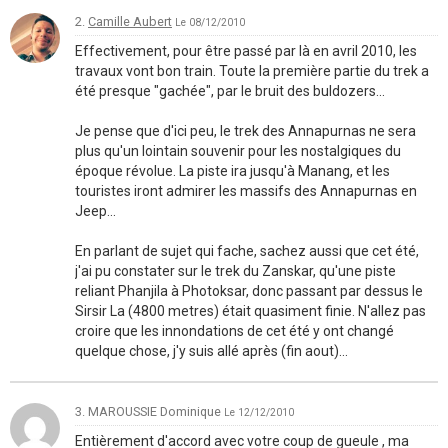
2.
Camille Aubert
Le 08/12/2010
Effectivement, pour être passé par là en avril 2010, les
travaux vont bon train. Toute la première partie du trek a
été presque "gachée", par le bruit des buldozers...
Je pense que d'ici peu, le trek des Annapurnas ne sera
plus qu'un lointain souvenir pour les nostalgiques du
époque révolue. La piste ira jusqu'à Manang, et les
touristes iront admirer les massifs des Annapurnas en
Jeep...
En parlant de sujet qui fache, sachez aussi que cet été,
j'ai pu constater sur le trek du Zanskar, qu'une piste
reliant Phanjila à Photoksar, donc passant par dessus le
Sirsir La (4800 metres) était quasiment finie. N'allez pas
croire que les innondations de cet été y ont changé
quelque chose, j'y suis allé après (fin aout)...
3. MAROUSSIE Dominique
Le 12/12/2010
Entièrement d'accord avec votre coup de gueule , ma