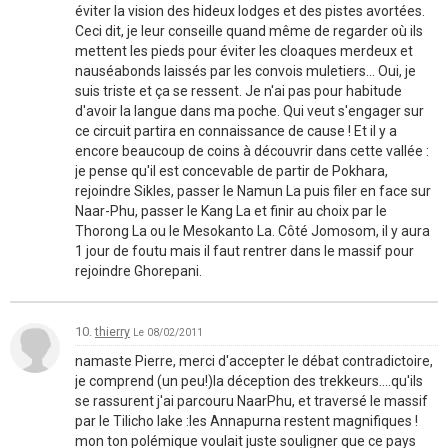
éviter la vision des hideux lodges et des pistes avortées.
Ceci dit, je leur conseille quand même de regarder où ils
mettent les pieds pour éviter les cloaques merdeux et
nauséabonds laissés par les convois muletiers... Oui, je
suis triste et ça se ressent. Je n'ai pas pour habitude
d'avoir la langue dans ma poche. Qui veut s'engager sur
ce circuit partira en connaissance de cause ! Et il y a
encore beaucoup de coins à découvrir dans cette vallée :
je pense qu'il est concevable de partir de Pokhara,
rejoindre Sikles, passer le Namun La puis filer en face sur
Naar-Phu, passer le Kang La et finir au choix par le
Thorong La ou le Mesokanto La. Côté Jomosom, il y aura
1 jour de foutu mais il faut rentrer dans le massif pour
rejoindre Ghorepani.
10.
thierry
Le 08/02/2011
namaste Pierre, merci d'accepter le débat contradictoire,
je comprend (un peu!)la déception des trekkeurs....qu'ils
se rassurent j'ai parcouru NaarPhu, et traversé le massif
par le Tilicho lake :les Annapurna restent magnifiques !
mon ton polémique voulait juste souligner que ce pays